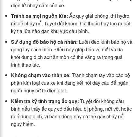
điện tử nhạy cảm của xe.
Tránh xa mọi nguồn lửa:
Ắc quy giải phóng khí hydro
rất dễ cháy nổ. Tuyệt đối không hút thuốc hay tạo ra bất
kỳ tia lửa nào gần khu vực câu bình.
Sử dụng đồ bảo hộ cá nhân:
Luôn đeo kính bảo hộ và
găng tay cách điện. Điều này giúp bảo vệ mắt và da
khỏi dung dịch axit ăn mòn có thể văng ra trong quá
trình thao tác.
Không chạm vào thân xe:
Tránh chạm tay vào các bộ
phận kim loại của xe khi đang kết nối dây câu để ngăn
ngừa nguy cơ bị điện giật.
Kiểm tra kỹ tình trạng ắc quy:
Tuyệt đối không câu
bình nếu thấy ắc quy có dấu hiệu bị phồng, nứt vỡ, hoặc
rò rỉ dung dịch, vì hành động này có thể gây cháy nổ
nguy hiểm.