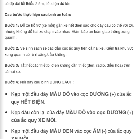
có độ dài tối thiểu 2.5m, tiết diện đủ lớn.
Các bước thực hiện câu bình an toàn:
Bước 1:
Đỗ xe hỗ trợ (xe mồi) gần xe hết điện sao cho dây câu có thể với tới,
nhưng không để hai xe chạm vào nhau. Đảm bảo an toàn giao thông xung
quanh.
Bước 2:
Vệ sinh sạch sẽ các đầu cực ắc quy trên cả hai xe. Kiểm tra khu vực
xung quanh có rò rỉ xăng/dầu không.
Bước 3:
Tắt hết các thiết bị điện không cần thiết (đèn, radio, điều hòa) trên
cả hai xe.
Bước 4:
Nối dây câu bình ĐÚNG CÁCH:
Kẹp một đầu dây
MÀU ĐỎ
vào cọc
DƯƠNG (+)
của ắc
quy
HẾT ĐIỆN
.
Kẹp đầu còn lại của dây
MÀU ĐỎ vào cọc DƯƠNG (+)
của ắc quy XE MỒI.
Kẹp một đầu dây
MÀU ĐEN
vào cọc
ÂM (-)
của ắc quy
XE MỒI
.