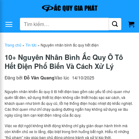
Bỏ
qua
nội
Tìm
dung
kiếm:
Trang chủ
»
Tin tức
»
Nguyên nhân bình ắc quy hết điện
10+ Nguyên Nhân Bình Ắc Quy Ô Tô
Hết Điện Phổ Biến Và Cách Xử Lý
Đăng bởi
Đỗ Văn Quang
Vào lúc
14/10/2025
Nguyên nhân khiến ắc quy ô tô hết điện bao gồm các yếu tố chủ quan như
quên tắt đèn, sử dụng thiết bị điện không cần thiết hoặc sạc sai cách, và
khách quan như bình ắc quy cũ, lỗi hệ thống điện hoặc nhiệt độ khắc nghiệt.
Các thói quen như chỉ chạy quãng đường ngắn hay không sử dụng xe lâu
ngày cũng làm cạn kiệt điện năng của ắc quy.
Việc xe đột ngột không khởi động không chỉ gây gián đoạn hành trình mà
còn khiến chủ xe lo lắng, đặc biệt trong tình huống bất ngờ. Hiểu rõ những
“thủ phạm” này giúp bạn chủ động phòng tránh và xử lý kịp thời.