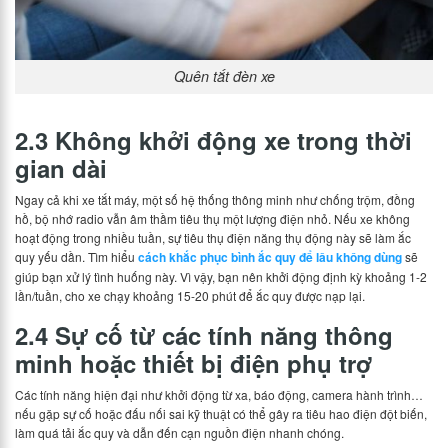
Quên tắt đèn xe
2.3 Không khởi động xe trong thời
gian dài
Ngay cả khi xe tắt máy, một số hệ thống thông minh như chống trộm, đồng
hồ, bộ nhớ radio vẫn âm thầm tiêu thụ một lượng điện nhỏ. Nếu xe không
hoạt động trong nhiều tuần, sự tiêu thụ điện năng thụ động này sẽ làm ắc
quy yếu dần. Tìm hiểu
cách khắc phục bình ắc quy để lâu không dùng
sẽ
giúp bạn xử lý tình huống này. Vì vậy, bạn nên khởi động định kỳ khoảng 1-2
lần/tuần, cho xe chạy khoảng 15-20 phút để ắc quy được nạp lại.
2.4 Sự cố từ các tính năng thông
minh hoặc thiết bị điện phụ trợ
Các tính năng hiện đại như khởi động từ xa, báo động, camera hành trình…
nếu gặp sự cố hoặc đấu nối sai kỹ thuật có thể gây ra tiêu hao điện đột biến,
làm quá tải ắc quy và dẫn đến cạn nguồn điện nhanh chóng.