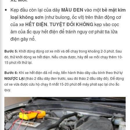
Kẹp đầu còn lại của dây
MÀU ĐEN
vào một
bề mặt kim
loại không sơn
(như bulong, ốc vít) trên thân động cơ
của xe
HẾT ĐIỆN
.
TUYỆT ĐỐI KHÔNG
kẹp vào cọc
âm của ắc quy hết điện để tránh nguy cơ phát tia lửa
điện gây nổ.
Bước 5:
Khởi động động cơ xe mồi và để chạy trong khoảng 2-3 phút. Sau
đó, thử khởi động xe hết điện. Nếu chưa được, hãy để xe mồi chạy thêm 10-
15 phút rồi thử lại.
Bước 6:
Khi xe hết điện đã nổ máy, tiến hành tháo dây câu bình theo thứ tự
NGƯỢC LẠI
(tháo 2 đầu dây đen trước, sau đó tháo 2 đầu dây đỏ). Để động
cơ xe vừa được cứu hộ chạy ít nhất 15-20 phút để máy phát sạc lại cho ắc
quy.