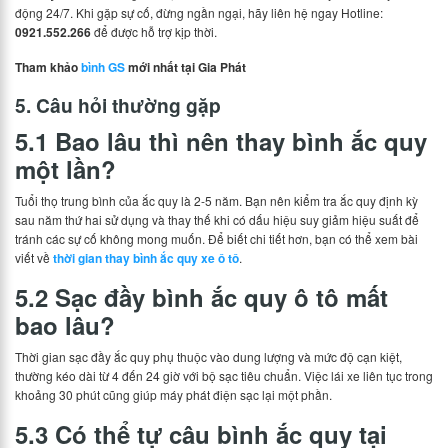
động 24/7. Khi gặp sự cố, đừng ngần ngại, hãy liên hệ ngay Hotline:
0921.552.266
để được hỗ trợ kịp thời.
Tham khảo
bình GS
mới nhất tại Gia Phát
5. Câu hỏi thường gặp
5.1 Bao lâu thì nên thay bình ắc quy
một lần?
Tuổi thọ trung bình của ắc quy là 2-5 năm. Bạn nên kiểm tra ắc quy định kỳ
sau năm thứ hai sử dụng và thay thế khi có dấu hiệu suy giảm hiệu suất để
tránh các sự cố không mong muốn. Để biết chi tiết hơn, bạn có thể xem bài
viết về
thời gian thay bình ắc quy xe ô tô
.
5.2 Sạc đầy bình ắc quy ô tô mất
bao lâu?
Thời gian sạc đầy ắc quy phụ thuộc vào dung lượng và mức độ cạn kiệt,
thường kéo dài từ 4 đến 24 giờ với bộ sạc tiêu chuẩn. Việc lái xe liên tục trong
khoảng 30 phút cũng giúp máy phát điện sạc lại một phần.
5.3 Có thể tự câu bình ắc quy tại