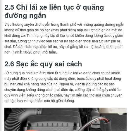
2.5 Chỉ lái xe liên tục ở quãng
đường ngắn
Việc thường xuyên di chuyển trong thành phố với những quãng đường ngắn
không đủ thời gian để bộ sạc (máy phát điện) nạp lại lượng điện đã mất để
khởi động xe. Tình trạng này lặp đi lặp lại sẽ khiến dung lượng ắc quy giảm
sút dần, tương tự như việc bạn sạc và rút sạc điện thoại liên tục làm pin bị
chai. Để đảm bảo nạp điện tối ưu, hãy cố gắng lái xe một quãng đường dài
hơn (ít nhất 10-20 phút) mỗi tuần.
2.6 Sạc ắc quy sai cách
Sử dụng quá nhiều thiết bị điện tử cùng lúc khi xe đang chạy có thể khiến
máy phát điện không cung cấp đủ dòng điện, buộc ắc quy phải hoạt động
bù, hạn chế khả năng nạp của nó. Ngoài ra, việc tự ý dùng các bộ sạc
chuyên dụng không đúng cách (sai điện áp, cường độ) có thể gây chết ắc
quy vĩnh viễn. Nếu không chắc chắn, hãy tìm đến các thợ sửa chữa chuyên
nghiệp thay vì mạo hiểm cứu hộ giữa đường.