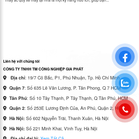
Liên hệ với chúng tôi
CÔNG TY TNHH TM CÔNG NGHIỆP GIA PHÁT
: 19/7 Cô Bắc, P1, Phú Nhuận, Tp. Hồ Chí Minh.
Địa chỉ
: Số 635 Lê Văn Lương, P. Tân Phong, Q 7 HCM
Quận 7
: Số 10 Tây Thạnh, P Tây Thạnh, Q Tân Phú, HCM
Tân Phú
: Số 253E Lương Định Của, An Phú, Quận 2, HCM
Quận 2
Số 602 Nguyễn Trãi, Thanh Xuân, Hà Nội
Hà Nội:
Số 221 Minh Khai, Vĩnh Tuy, Hà Nội
Hà Nội:
:
Xem Tất Cả
Địa chỉ đại lý