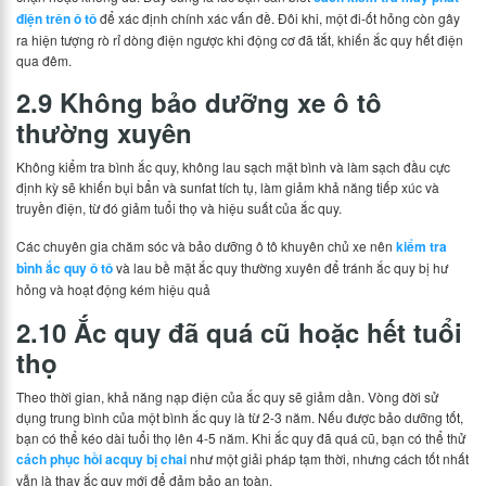
điện trên ô tô
để xác định chính xác vấn đề. Đôi khi, một đi-ốt hỏng còn gây
ra hiện tượng rò rỉ dòng điện ngược khi động cơ đã tắt, khiến ắc quy hết điện
qua đêm.
2.9 Không bảo dưỡng xe ô tô
thường xuyên
Không kiểm tra bình ắc quy, không lau sạch mặt bình và làm sạch đầu cực
định kỳ sẽ khiến bụi bẩn và sunfat tích tụ, làm giảm khả năng tiếp xúc và
truyền điện, từ đó giảm tuổi thọ và hiệu suất của ắc quy.
Các chuyên gia chăm sóc và bảo dưỡng ô tô khuyên chủ xe nên
kiểm tra
bình ắc quy ô tô
và lau bề mặt ắc quy thường xuyên để tránh ắc quy bị hư
hỏng và hoạt động kém hiệu quả
2.10 Ắc quy đã quá cũ hoặc hết tuổi
thọ
Theo thời gian, khả năng nạp điện của ắc quy sẽ giảm dần. Vòng đời sử
dụng trung bình của một bình ắc quy là từ 2-3 năm. Nếu được bảo dưỡng tốt,
bạn có thể kéo dài tuổi thọ lên 4-5 năm. Khi ắc quy đã quá cũ, bạn có thể thử
cách phục hồi acquy bị chai
như một giải pháp tạm thời, nhưng cách tốt nhất
vẫn là thay ắc quy mới để đảm bảo an toàn.