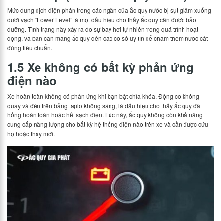
Mức dung dịch điện phân trong các ngăn của ắc quy nước bị sụt giảm xuống
dưới vạch “Lower Level” là một dấu hiệu cho thấy ắc quy cần được bảo
dưỡng. Tình trạng này xảy ra do sự bay hơi tự nhiên trong quá trình hoạt
động, và bạn cần mang ắc quy đến các cơ sở uy tín để châm thêm nước cất
đúng tiêu chuẩn.
1.5 Xe không có bất kỳ phản ứng
điện nào
Xe hoàn toàn không có phản ứng khi bạn bật chìa khóa. Động cơ không
quay và đèn trên bảng taplo không sáng, là dấu hiệu cho thấy ắc quy đã
hỏng hoàn toàn hoặc hết sạch điện. Lúc này, ắc quy không còn khả năng
cung cấp năng lượng cho bất kỳ hệ thống điện nào trên xe và cần được cứu
hộ hoặc thay mới.