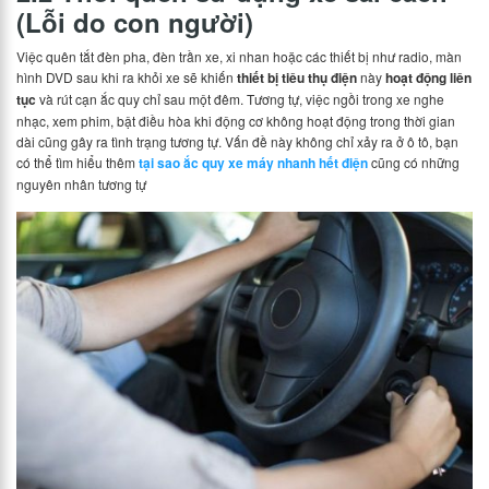
(Lỗi do con người)
Việc quên tắt đèn pha, đèn trần xe, xi nhan hoặc các thiết bị như radio, màn
hình DVD sau khi ra khỏi xe sẽ khiến
thiết bị tiêu thụ điện
này
hoạt động liên
tục
và rút cạn ắc quy chỉ sau một đêm. Tương tự, việc ngồi trong xe nghe
nhạc, xem phim, bật điều hòa khi động cơ không hoạt động trong thời gian
dài cũng gây ra tình trạng tương tự. Vấn đề này không chỉ xảy ra ở ô tô, bạn
có thể tìm hiểu thêm
tại sao ắc quy xe máy nhanh hết điện
cũng có những
nguyên nhân tương tự