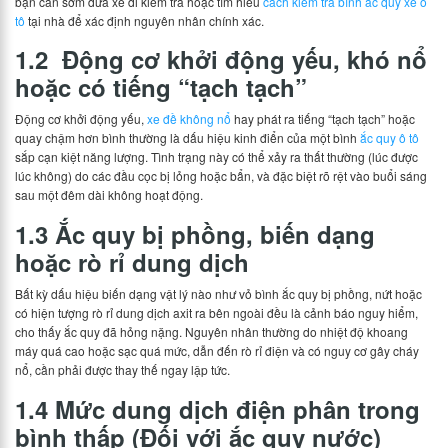
bạn cần sớm đưa xe đi kiểm tra hoặc tìm hiểu
cách kiểm tra bình ắc quy xe ô
tô
tại nhà để xác định nguyên nhân chính xác.
1.2 Động cơ khởi động yếu, khó nổ
hoặc có tiếng “tạch tạch”
Động cơ khởi động yếu,
xe đề không nổ
hay phát ra tiếng “tạch tạch” hoặc
quay chậm hơn bình thường là dấu hiệu kinh điển của một bình
ắc quy ô tô
sắp cạn kiệt năng lượng. Tình trạng này có thể xảy ra thất thường (lúc được
lúc không) do các đầu cọc bị lỏng hoặc bẩn, và đặc biệt rõ rệt vào buổi sáng
sau một đêm dài không hoạt động.
1.3 Ắc quy bị phồng, biến dạng
hoặc rò rỉ dung dịch
Bất kỳ dấu hiệu biến dạng vật lý nào như vỏ bình ắc quy bị phồng, nứt hoặc
có hiện tượng rò rỉ dung dịch axit ra bên ngoài đều là cảnh báo nguy hiểm,
cho thấy ắc quy đã hỏng nặng. Nguyên nhân thường do nhiệt độ khoang
máy quá cao hoặc sạc quá mức, dẫn đến rò rỉ điện và có nguy cơ gây cháy
nổ, cần phải được thay thế ngay lập tức.
1.4 Mức dung dịch điện phân trong
bình thấp (Đối với ắc quy nước)