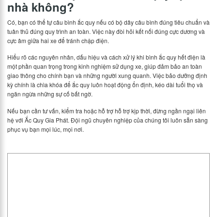
nhà không?
Có, bạn có thể tự câu bình ắc quy nếu có bộ dây câu bình đúng tiêu chuẩn và
tuân thủ đúng quy trình an toàn. Việc này đòi hỏi kết nối đúng cực dương và
cực âm giữa hai xe để tránh chập điện.
Hiểu rõ các nguyên nhân, dấu hiệu và cách xử lý khi bình ắc quy hết điện là
một phần quan trọng trong kinh nghiệm sử dụng xe, giúp đảm bảo an toàn
giao thông cho chính bạn và những người xung quanh. Việc bảo dưỡng định
kỳ chính là chìa khóa để ắc quy luôn hoạt động ổn định, kéo dài tuổi thọ và
ngăn ngừa những sự cố bất ngờ.
Nếu bạn cần tư vấn, kiểm tra hoặc hỗ trợ hỗ trợ kịp thời, đừng ngần ngại liên
hệ với Ắc Quy Gia Phát. Đội ngũ chuyên nghiệp của chúng tôi luôn sẵn sàng
phục vụ bạn mọi lúc, mọi nơi.