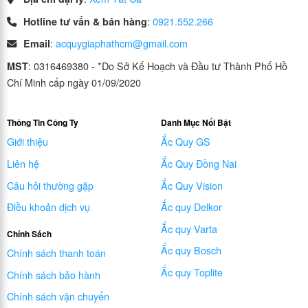
:
0921.552.266
Hotline tư vấn & bán hàng
:
acquygiaphathcm@gmail.com
Email
: 0316469380 - *Do Sở Kế Hoạch và Đầu tư Thành Phố Hồ
MST
Chí Minh cấp ngày 01/09/2020
Thông Tin Công Ty
Danh Mục Nổi Bật
Giới thiệu
Ắc Quy GS
Liên hệ
Ắc Quy Đồng Nai
Câu hỏi thường gặp
Ắc Quy Vision
Điều khoản dịch vụ
Ắc quy Delkor
Ắc quy Varta
Chính Sách
Ắc quy Bosch
Chính sách thanh toán
Ắc quy Toplite
Chính sách bảo hành
Chính sách vận chuyển