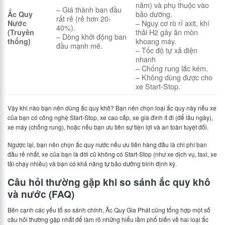
năm) và phụ thuộc vào
– Giá thành ban đầu
bảo dưỡng.
Ắc Quy
rất rẻ (rẻ hơn 20-
– Nguy cơ rò rỉ axit, khí
Nước
40%).
thải H2 gây ăn mòn
(Truyền
– Dòng khởi động ban
khoang máy.
thống)
đầu mạnh mẽ.
– Tốc độ tự xả điện
nhanh
– Chống rung lắc kém.
– Không dùng được cho
xe Start-Stop.
Vậy khi nào bạn nên dùng ắc quy khô? Bạn nên chọn loại ắc quy này nếu xe
của bạn có công nghệ Start-Stop, xe cao cấp, xe gia đình ít đi (để lâu ngày),
xe máy (chống rung), hoặc nếu bạn ưu tiên sự tiện lợi và an toàn tuyệt đối.
Ngược lại, bạn nên chọn ắc quy nước nếu ưu tiên hàng đầu là chi phí ban
đầu rẻ nhất, xe của bạn là đời cũ không có Start-Stop (như xe dịch vụ, taxi, xe
tải chạy nhiều) và bạn có khả năng tự bảo dưỡng bình định kỳ.
Câu hỏi thường gặp khi so sánh ắc quy khô
và nước (FAQ)
Bên cạnh các yếu tố so sánh chính, Ắc Quy Gia Phát cũng tổng hợp một số
câu hỏi thường gặp nhất để làm rõ những hiểu lầm phổ biến về hai loại ắc