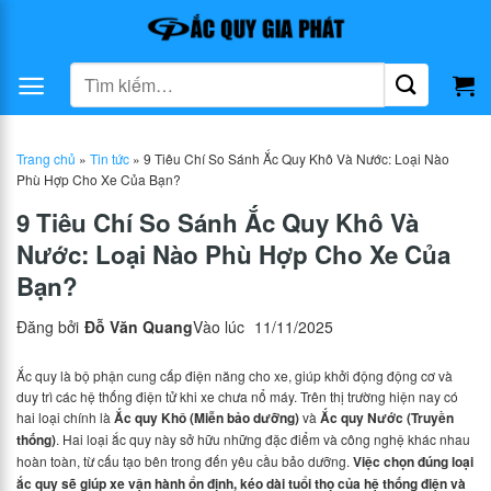
Bỏ
qua
nội
Tìm
dung
kiếm:
Trang chủ
»
Tin tức
»
9 Tiêu Chí So Sánh Ắc Quy Khô Và Nước: Loại Nào
Phù Hợp Cho Xe Của Bạn?
9 Tiêu Chí So Sánh Ắc Quy Khô Và
Nước: Loại Nào Phù Hợp Cho Xe Của
Bạn?
Đăng bởi
Đỗ Văn Quang
Vào lúc
11/11/2025
Ắc quy là bộ phận cung cấp điện năng cho xe, giúp khởi động động cơ và
duy trì các hệ thống điện tử khi xe chưa nổ máy. Trên thị trường hiện nay có
hai loại chính là
Ắc quy Khô (Miễn bảo dưỡng)
và
Ắc quy Nước (Truyền
thống)
. Hai loại ắc quy này sở hữu những đặc điểm và công nghệ khác nhau
hoàn toàn, từ cấu tạo bên trong đến yêu cầu bảo dưỡng.
Việc chọn đúng loại
ắc quy sẽ giúp xe vận hành ổn định, kéo dài tuổi thọ của hệ thống điện và