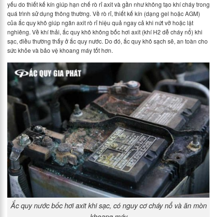
yếu do thiết kế kín giúp hạn chế rò rỉ axit và gần như không tạo khí cháy trong
quá trình sử dụng thông thường. Về rò rỉ, thiết kế kín (dạng gel hoặc AGM)
của ắc quy khô giúp ngăn axit rò rỉ hiệu quả ngay cả khi nứt vỡ hoặc lật
nghiêng. Về khí thải, ắc quy khô không bốc hơi axit (khí H2 dễ cháy nổ) khi
sạc, điều thường thấy ở ắc quy nước. Do đó, ắc quy khô sạch sẽ, an toàn cho
sức khỏe và bảo vệ khoang máy tốt hơn.
Ắc quy nước bốc hơi axit khi sạc, có nguy cơ cháy nổ và ăn mòn
khoang máy