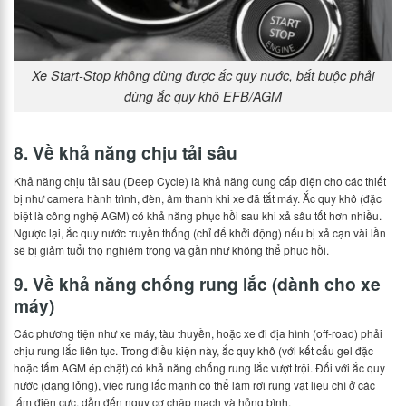
Xe Start-Stop không dùng được ắc quy nước, bắt buộc phải
dùng ắc quy khô EFB/AGM
8. Về khả năng chịu tải sâu
Khả năng chịu tải sâu (Deep Cycle) là khả năng cung cấp điện cho các thiết
bị như camera hành trình, đèn, âm thanh khi xe đã tắt máy. Ắc quy khô (đặc
biệt là công nghệ AGM) có khả năng phục hồi sau khi xả sâu tốt hơn nhiều.
Ngược lại, ắc quy nước truyền thống (chỉ để khởi động) nếu bị xả cạn vài lần
sẽ bị giảm tuổi thọ nghiêm trọng và gần như không thể phục hồi.
9. Về khả năng chống rung lắc (dành cho xe
máy)
Các phương tiện như xe máy, tàu thuyền, hoặc xe đi địa hình (off-road) phải
chịu rung lắc liên tục. Trong điều kiện này, ắc quy khô (với kết cấu gel đặc
hoặc tấm AGM ép chặt) có khả năng chống rung lắc vượt trội. Đối với ắc quy
nước (dạng lỏng), việc rung lắc mạnh có thể làm rơi rụng vật liệu chì ở các
tấm điện cực, dẫn đến nguy cơ chập mạch và hỏng bình.