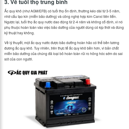
3. Về tuổi thọ trung bình
Ắc quy khô (như AGM/EFB) có tuổi thọ ổn định, thường kéo dài từ 3-5 năm,
nhờ cấu tạo kín (miễn bảo dưỡng) và công nghệ hợp kim Canxi tiên tiến.
Ngược lại, tuổi thọ ắc quy nước dao động từ 2-4 năm và không cố định, vì nó
phụ thuộc hoàn toàn vào việc bảo dưỡng của người dùng có kịp thời và đúng
kỹ thuật hay không.
Về lý thuyết, một ắc quy nước được bảo dưỡng hoàn hảo có thể bền tương
đương ắc quy khô. Tuy nhiên, trên thực tế ắc quy khô bền hơn, vì bản chất
miễn bảo dưỡng của chúng đã loại bỏ hoàn toàn rủi ro hỏng hóc sớm do sai
sót của con người.