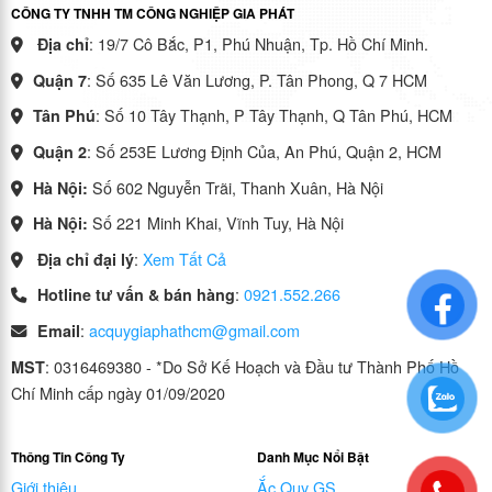
CÔNG TY TNHH TM CÔNG NGHIỆP GIA PHÁT
: 19/7 Cô Bắc, P1, Phú Nhuận, Tp. Hồ Chí Minh.
Địa chỉ
: Số 635 Lê Văn Lương, P. Tân Phong, Q 7 HCM
Quận 7
: Số 10 Tây Thạnh, P Tây Thạnh, Q Tân Phú, HCM
Tân Phú
: Số 253E Lương Định Của, An Phú, Quận 2, HCM
Quận 2
Số 602 Nguyễn Trãi, Thanh Xuân, Hà Nội
Hà Nội:
Số 221 Minh Khai, Vĩnh Tuy, Hà Nội
Hà Nội:
:
Xem Tất Cả
Địa chỉ đại lý
:
0921.552.266
Hotline tư vấn & bán hàng
:
acquygiaphathcm@gmail.com
Email
: 0316469380 - *Do Sở Kế Hoạch và Đầu tư Thành Phố Hồ
MST
Chí Minh cấp ngày 01/09/2020
Thông Tin Công Ty
Danh Mục Nổi Bật
Giới thiệu
Ắc Quy GS