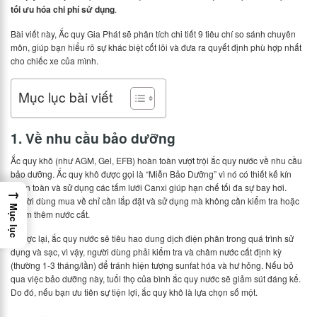
tối ưu hóa chi phí sử dụng
.
Bài viết này, Ắc quy Gia Phát sẽ phân tích chi tiết 9 tiêu chí so sánh chuyên
môn, giúp bạn hiểu rõ sự khác biệt cốt lõi và đưa ra quyết định phù hợp nhất
cho chiếc xe của mình.
Mục lục bài viết
1. Về nhu cầu bảo dưỡng
Ắc quy khô (như AGM, Gel, EFB) hoàn toàn vượt trội ắc quy nước về nhu cầu
bảo dưỡng. Ắc quy khô được gọi là “Miễn Bảo Dưỡng” vì nó có thiết kế kín
hoàn toàn và sử dụng các tấm lưới Canxi giúp hạn chế tối đa sự bay hơi.
→
Người dùng mua về chỉ cần lắp đặt và sử dụng mà không cần kiểm tra hoặc
Mục lục
châm thêm nước cất.
Ngược lại, ắc quy nước sẽ tiêu hao dung dịch điện phân trong quá trình sử
dụng và sạc, vì vậy, người dùng phải kiểm tra và châm nước cất định kỳ
(thường 1-3 tháng/lần) để tránh hiện tượng sunfat hóa và hư hỏng. Nếu bỏ
qua việc bảo dưỡng này, tuổi thọ của bình ắc quy nước sẽ giảm sút đáng kể.
Do đó, nếu bạn ưu tiên sự tiện lợi, ắc quy khô là lựa chọn số một.