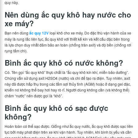
quy này.
Nên dùng ắc quy khô hay nước cho
xe máy?
Bạn nên dùng
ắc quy 12V
loại khô cho xe máy. Do đặc thù vận hành của xe
máy là rung lắc liên tục, ắc quy khô với thiết kế kín và kết cấu đặc bên trong
là lựa chọn duy nhất đảm bảo an toàn (chống tràn axit) và độ bền (chống rơi
rụng tấm chì).
Bình ắc quy khô có nước không?
Có. Tên gọi “ắc quy khô” thực chất là “ắc quy khô kín khí, miễn bảo dưỡng”.
Chúng vẫn sử dụng axit H2SO4 (nước) và chì để tạo ra điện. Tuy nhiên, axit
này đã được hấp thụ trong các tấm sợi thủy tinh (AGM) hoặc ở dạng gel đặc,
khiến nó không thể bay hơi hay rò rỉ. Người dùng không cần (và không thể)
châm “nước” nên được gọi là “khô”.
Bình ắc quy khô có sạc được
không?
Hoàn toàn có thể sạc được. Giống như ắc quy nước, ắc quy khô được sạc liên
tục bởi máy phát điện trên xe khi vận hành. Tuy nhiên, khi bình bị yếu và cần
sạc ngoài bằng máy sạc, ắc quy khô (đặc biệt là AGM/Gel) yêu cầu máy sạc