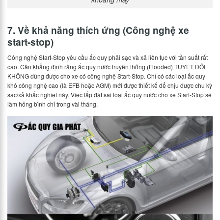
7. Về khả năng thích ứng (Công nghệ xe
start-stop)
Công nghệ Start-Stop yêu cầu ắc quy phải sạc và xả liên tục với tần suất rất
cao. Cần khẳng định rằng ắc quy nước truyền thống (Flooded) TUYỆT ĐỐI
KHÔNG dùng được cho xe có công nghệ Start-Stop. Chỉ có các loại ắc quy
khô công nghệ cao (là EFB hoặc AGM) mới được thiết kế để chịu được chu kỳ
sạc/xả khắc nghiệt này. Việc lắp đặt sai loại ắc quy nước cho xe Start-Stop sẽ
làm hỏng bình chỉ trong vài tháng.