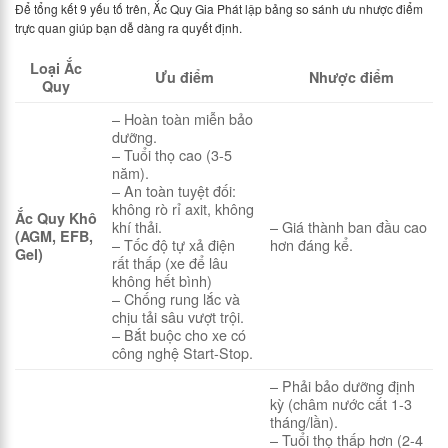
Để tổng kết 9 yếu tố trên, Ắc Quy Gia Phát lập bảng so sánh ưu nhược điểm
trực quan giúp bạn dễ dàng ra quyết định.
Loại Ắc
Ưu điểm
Nhược điểm
Quy
– Hoàn toàn miễn bảo
dưỡng.
– Tuổi thọ cao (3-5
năm).
– An toàn tuyệt đối:
không rò rỉ axit, không
Ắc Quy Khô
khí thải.
– Giá thành ban đầu cao
(AGM, EFB,
– Tốc độ tự xả điện
hơn đáng kể.
Gel)
rất thấp (xe để lâu
không hết bình)
– Chống rung lắc và
chịu tải sâu vượt trội.
– Bắt buộc cho xe có
công nghệ Start-Stop.
– Phải bảo dưỡng định
kỳ (châm nước cất 1-3
tháng/lần).
– Tuổi thọ thấp hơn (2-4