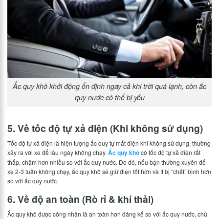
Ắc quy khô khởi động ổn định ngay cả khi trời quá lạnh, còn ắc
quy nước có thể bị yếu
5. Về tốc độ tự xả điện (Khi không sử dụng)
Tốc độ tự xả điện là hiện tượng ắc quy tự mất điện khi không sử dụng, thường
xảy ra với xe để lâu ngày không chạy.
Ắc quy khô
có tốc độ tự xả điện rất
thấp, chậm hơn nhiều so với ắc quy nước. Do đó, nếu bạn thường xuyên để
xe 2-3 tuần không chạy, ắc quy khô sẽ giữ điện tốt hơn và ít bị “chết” bình hơn
so với ắc quy nước.
6. Về độ an toàn (Rò rỉ & khí thải)
Ắc quy khô được công nhận là an toàn hơn đáng kể so với ắc quy nước, chủ