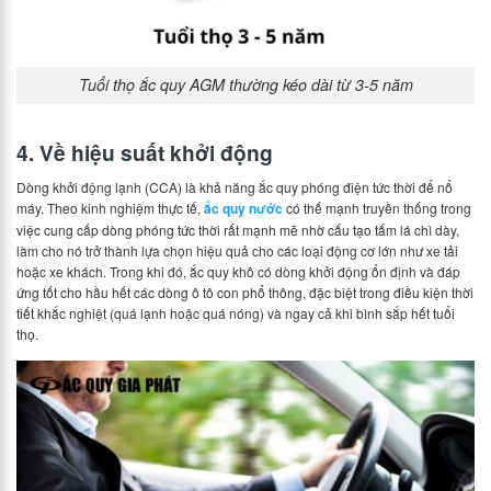
Tuổi thọ ắc quy AGM thường kéo dài từ 3-5 năm
4. Về hiệu suất khởi động
Dòng khởi động lạnh (CCA) là khả năng ắc quy phóng điện tức thời để nổ
máy. Theo kinh nghiệm thực tế,
ắc quy nước
có thế mạnh truyền thống trong
việc cung cấp dòng phóng tức thời rất mạnh mẽ nhờ cấu tạo tấm lá chì dày,
làm cho nó trở thành lựa chọn hiệu quả cho các loại động cơ lớn như xe tải
hoặc xe khách. Trong khi đó, ắc quy khô có dòng khởi động ổn định và đáp
ứng tốt cho hầu hết các dòng ô tô con phổ thông, đặc biệt trong điều kiện thời
tiết khắc nghiệt (quá lạnh hoặc quá nóng) và ngay cả khi bình sắp hết tuổi
thọ.