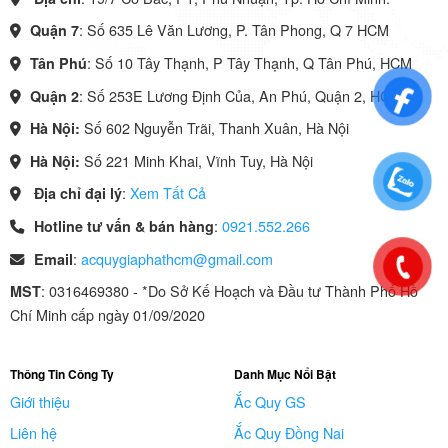
: Số 635 Lê Văn Lương, P. Tân Phong, Q 7 HCM
Quận 7
: Số 10 Tây Thạnh, P Tây Thạnh, Q Tân Phú, HCM
Tân Phú
: Số 253E Lương Định Của, An Phú, Quận 2, HCM
Quận 2
Số 602 Nguyễn Trãi, Thanh Xuân, Hà Nội
Hà Nội:
Số 221 Minh Khai, Vĩnh Tuy, Hà Nội
Hà Nội:
:
Xem Tất Cả
Địa chỉ đại lý
:
0921.552.266
Hotline tư vấn & bán hàng
:
acquygiaphathcm@gmail.com
Email
: 0316469380 - *Do Sở Kế Hoạch và Đầu tư Thành Phố Hồ
MST
Chí Minh cấp ngày 01/09/2020
Thông Tin Công Ty
Danh Mục Nổi Bật
Giới thiệu
Ắc Quy GS
Liên hệ
Ắc Quy Đồng Nai