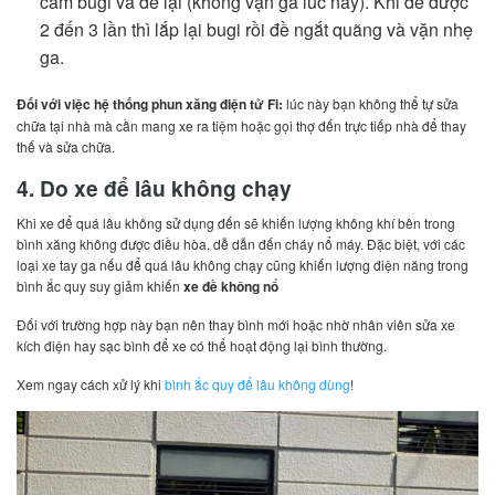
cắm bugi và đề lại (không vặn ga lúc này). Khi đề được
2 đến 3 lần thì lắp lại bugi rồi đề ngắt quãng và vặn nhẹ
ga.
Đối với việc hệ thống phun xăng điện tử Fi:
lúc này bạn không thể tự sửa
chữa tại nhà mà cần mang xe ra tiệm hoặc gọi thợ đến trực tiếp nhà để thay
thế và sửa chữa.
4. Do xe để lâu không chạy
Khi xe để quá lâu không sử dụng đến sẽ khiến lượng không khí bên trong
bình xăng không được điều hòa, dễ dẫn đến cháy nổ máy. Đặc biệt, với các
loại xe tay ga nếu để quá lâu không chạy cũng khiến lượng điện năng trong
bình ắc quy suy giảm khiến
xe đề không nổ
Đối với trường hợp này bạn nên thay bình mới hoặc nhờ nhân viên sửa xe
kích điện hay sạc bình để xe có thể hoạt động lại bình thường.
Xem ngay cách xử lý khi
bình ắc quy để lâu không dùng
!