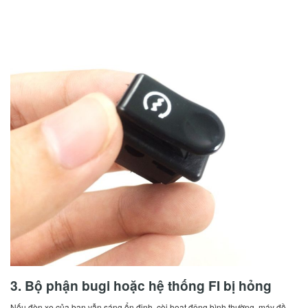
3. Bộ phận bugi hoặc hệ thống FI bị hỏng
Nếu đèn xe của bạn vẫn sáng ổn định, còi hoạt động bình thường, máy đề