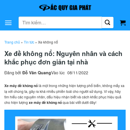
Bỏ
qua
nội
Tìm
dung
kiếm:
Trang chủ
»
Tin tức
»
Xe không nổ
Xe đề không nổ: Nguyên nhân và cách
khắc phục đơn giản tại nhà
Đăng bởi
Đỗ Văn Quang
Vào lúc
08/11/2022
Xe máy đề không nổ
là một trong những hiện tượng phổ biến, không mấy xa
lạ với chúng ta, gây ra khá nhiều phiền toái cho người sử dụng. Vì vậy, hãy
tìm hiểu các nguyên nhân, dấu hiệu nhận biết và cách khắc phục hiệu quả
cho hiện tượng
xe máy đề không nổ
qua bài viết dưới đây!