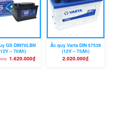
uy GS DIN70LBN
Ắc quy Varta DIN 57539
(12V – 70Ah)
(12V – 75Ah)
Giá
Giá
1.620.000
₫
2.020.000
₫
000
₫
gốc
hiện
là:
tại
1.900.000₫.
là:
1.620.000₫.