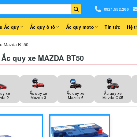
0921.552.266
u Ắc quy
Ắc quy ô tô
Ắc quy moto
Tin tức
Hệ t
xe Mazda BT50
 Ắc quy xe MAZDA BT50
quy xe
Ắc quy xe
Ắc quy xe
Ắc quy xe
zda 2
Mazda 3
Mazda 6
Mazda CX5