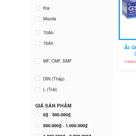
Kia
Mazda
Mercedes
70Ah
Peugeot
75Ah
Ắc Q
Toyota
MF, CMF, SMF
Volkswagen
1.900.
DIN (Thấp)
L (Trái)
GIÁ SẢN PHẨM
-
0
₫
500.000
₫
-
500.000
₫
1.000.000
₫
-
1.000.000
₫
2.000.000
₫