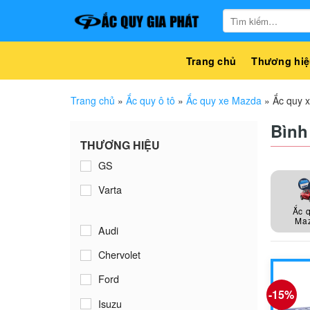
Bỏ
Tìm
qua
kiếm:
nội
dung
Trang chủ
Thương hiệ
Trang chủ
»
Ắc quy ô tô
»
Ắc quy xe Mazda
»
Ắc quy 
Bình
THƯƠNG HIỆU
GS
Varta
Ắc 
Ma
Audi
Chervolet
Ford
-15%
Isuzu