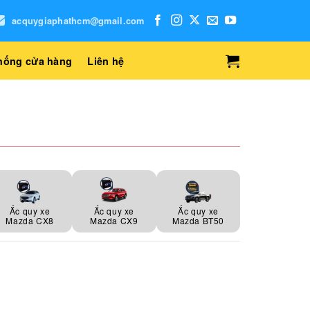
acquygiaphathcm@gmail.com
hống cửa hàng
Liên hệ
Ắc quy xe
Ắc quy xe
Ắc quy xe
Mazda CX8
Mazda CX9
Mazda BT50