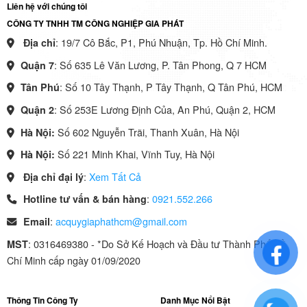
Liên hệ với chúng tôi
CÔNG TY TNHH TM CÔNG NGHIỆP GIA PHÁT
: 19/7 Cô Bắc, P1, Phú Nhuận, Tp. Hồ Chí Minh.
Địa chỉ
: Số 635 Lê Văn Lương, P. Tân Phong, Q 7 HCM
Quận 7
: Số 10 Tây Thạnh, P Tây Thạnh, Q Tân Phú, HCM
Tân Phú
: Số 253E Lương Định Của, An Phú, Quận 2, HCM
Quận 2
Số 602 Nguyễn Trãi, Thanh Xuân, Hà Nội
Hà Nội:
Số 221 Minh Khai, Vĩnh Tuy, Hà Nội
Hà Nội:
:
Xem Tất Cả
Địa chỉ đại lý
:
0921.552.266
Hotline tư vấn & bán hàng
:
acquygiaphathcm@gmail.com
Email
: 0316469380 - *Do Sở Kế Hoạch và Đầu tư Thành Phố Hồ
MST
Chí Minh cấp ngày 01/09/2020
Thông Tin Công Ty
Danh Mục Nổi Bật