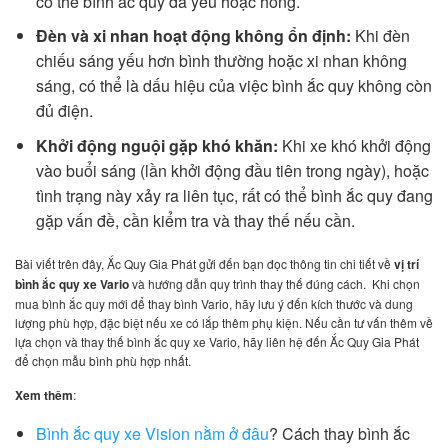
có thể bình ắc quy đã yếu hoặc hỏng.
Đèn và xi nhan hoạt động không ổn định:
Khi đèn
chiếu sáng yếu hơn bình thường hoặc xi nhan không
sáng, có thể là dấu hiệu của việc bình ắc quy không còn
đủ điện.
Khởi động nguội gặp khó khăn:
Khi xe khó khởi động
vào buổi sáng (lần khởi động đầu tiên trong ngày), hoặc
tình trạng này xảy ra liên tục, rất có thể bình ắc quy đang
gặp vấn đề, cần kiểm tra và thay thế nếu cần.
Bài viết trên đây, Ắc Quy Gia Phát gửi đến bạn đọc thông tin chi tiết về
vị trí
bình ắc quy xe Vario
và hướng dẫn quy trình thay thế đúng cách. Khi chọn
mua bình ắc quy mới để thay bình Vario, hãy lưu ý đến kích thước và dung
lượng phù hợp, đặc biệt nếu xe có lắp thêm phụ kiện. Nếu cần tư vấn thêm về
lựa chọn và thay thế bình ắc quy xe Vario, hãy liên hệ đến Ắc Quy Gia Phát
để chọn mẫu bình phù hợp nhất.
Xem thêm
:
Bình ắc quy xe Vision nằm ở đâu
? Cách thay bình ắc