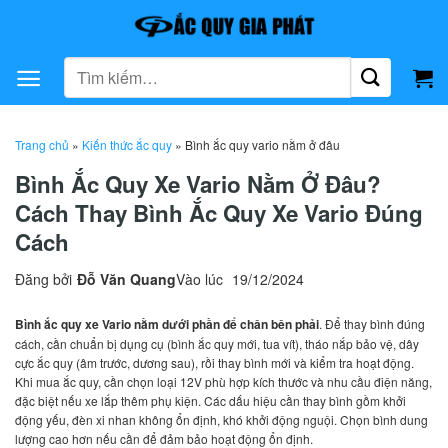
Bỏ
qua
nội
Tìm
dung
kiếm:
Trang chủ
»
Kiến thức ắc quy
»
Bình ắc quy vario nằm ở đâu
Bình Ắc Quy Xe Vario Nằm Ở Đâu?
Cách Thay Bình Ắc Quy Xe Vario Đúng
Cách
Đăng bởi
Đỗ Văn Quang
Vào lúc
19/12/2024
Bình ắc quy xe Vario nằm dưới phần để chân bên phải
. Để thay bình đúng
cách, cần chuẩn bị dụng cụ (bình ắc quy mới, tua vít), tháo nắp bảo vệ, dây
cực ắc quy (âm trước, dương sau), rồi thay bình mới và kiểm tra hoạt động.
Khi mua ắc quy, cần chọn loại 12V phù hợp kích thước và nhu cầu điện năng,
đặc biệt nếu xe lắp thêm phụ kiện. Các dấu hiệu cần thay bình gồm khởi
động yếu, đèn xi nhan không ổn định, khó khởi động nguội. Chọn bình dung
lượng cao hơn nếu cần để đảm bảo hoạt động ổn định.