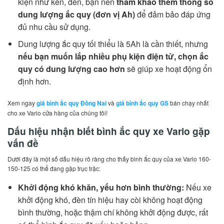
kiện như kèn, đèn, bạn nên
tham khảo thêm thông số
dung lượng ắc quy (đơn vị Ah)
để đảm bảo đáp ứng
đủ nhu cầu sử dụng.
Dung lượng ắc quy tối thiểu là 5Ah là cần thiết, nhưng
nếu bạn muốn lắp nhiều phụ kiện điện tử, chọn ắc
quy có dung lượng cao hơn
sẽ giúp xe hoạt động ổn
định hơn.
Xem ngay
giá bình ắc quy Đồng Nai
và
giá bình ắc quy GS
bán chạy nhất
cho xe Vario cửa hàng của chúng tôi!
Dấu hiệu nhận biết bình ắc quy xe Vario gặp
vấn đề
Dưới đây là một số dấu hiệu rõ ràng cho thấy bình ắc quy của xe Vario 160-
150-125 có thể đang gặp trục trặc:
Khởi động khó khăn, yếu hơn bình thường:
Nếu xe
khởi động khó, đèn tín hiệu hay còi không hoạt động
bình thường, hoặc thậm chí không khởi động được, rất