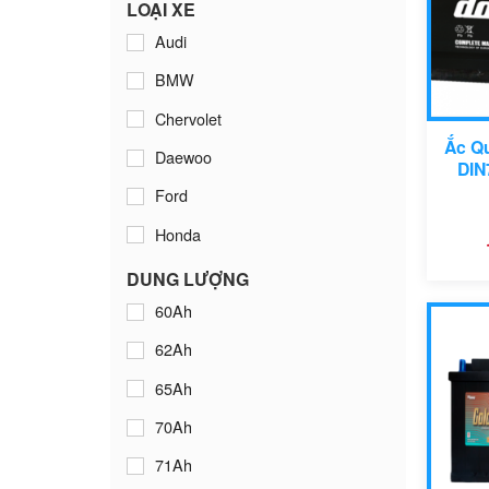
Platinum
LOẠI XE
Audi
Varta
BMW
Chervolet
Ắc Q
Daewoo
DIN
Ford
Honda
Hyundai
DUNG LƯỢNG
60Ah
Isuzu
62Ah
Kia
65Ah
Lexus
70Ah
Mazda
71Ah
Mercedes