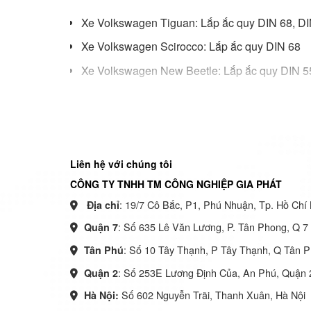
Xe Volkswagen Tiguan: Lắp ắc quy DIN 68, DI
Xe Volkswagen Scirocco: Lắp ắc quy DIN 68
Xe Volkswagen New Beetle: Lắp ắc quy DIN 5
Xe Volkswagen Passat CC: Lắp ắc quy DIN 55
Xe Volkswagen Touareg: Lắp ắc quy DIN 100
Ắc Quy Gia Phát cung cấp 
Liên hệ với chúng tôi
Dưới đây là bảng thông tin các loại xe mà Ắc Quy Gia 
CÔNG TY TNHH TM CÔNG NGHIỆP GIA PHÁT
: 19/7 Cô Bắc, P1, Phú Nhuận, Tp. Hồ Chí 
Địa chỉ
Ắc quy xe Volkswagen Golf
: Số 635 Lê Văn Lương, P. Tân Phong, Q 
Quận 7
Ắc quy xe Volkswagen Jetta
: Số 10 Tây Thạnh, P Tây Thạnh, Q Tân 
Tân Phú
Ắc quy xe Volkswagen T-Cross
: Số 253E Lương Định Của, An Phú, Quận
Quận 2
Ắc quy xe Volkswagen Polo
Số 602 Nguyễn Trãi, Thanh Xuân, Hà Nội
Hà Nội:
Ắc quy xe Volkswagen Beetle