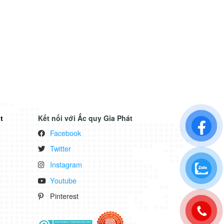
en nào?
t
Kết nối với Ắc quy Gia Phát
Facebook
Twitter
Instagram
Youtube
Pinterest