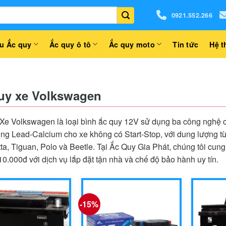
0921.552.266
u Ắc quy
Ắc quy ô tô
Ắc quy moto
Tin tức
Hệ t
uy xe Volkswagen
Xe Volkswagen là loại bình ắc quy 12V sử dụng ba công nghệ 
ùng Lead-Calcium cho xe không có Start-Stop, với dung lượng 
etta, Tiguan, Polo và Beetle. Tại Ắc Quy Gia Phát, chúng tôi cu
0.000đ với dịch vụ lắp đặt tận nhà và chế độ bảo hành uy tín.
-15%