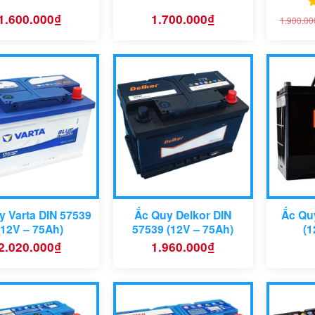
1.600.000
₫
1.700.000
₫
Đ
1.900.00
h
5
Dung
lượng:
y Varta DIN 57539
Ắc Quy Delkor DIN
Ắc Qu
(12V – 75Ah)
57539 (12V – 75Ah)
(1
2.020.000
₫
1.960.000
₫
sản phẩm
Mã sản phẩm