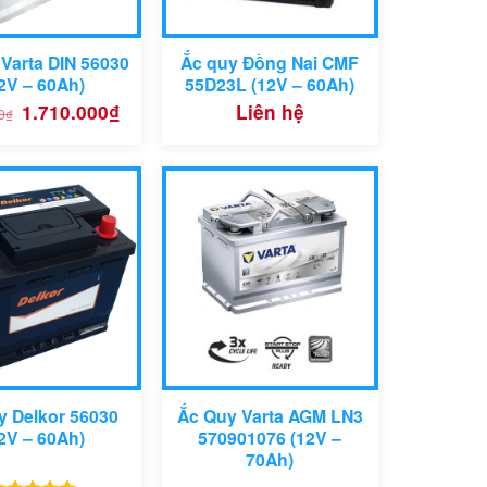
Varta DIN 56030
Ắc quy Đồng Nai CMF
2V – 60Ah)
55D23L (12V – 60Ah)
Giá
Giá
1.710.000
₫
Liên hệ
0
₫
gốc
hiện
là:
tại
1.950.000₫.
là:
1.710.000₫.
y Delkor 56030
Ắc Quy Varta AGM LN3
2V – 60Ah)
570901076 (12V –
70Ah)