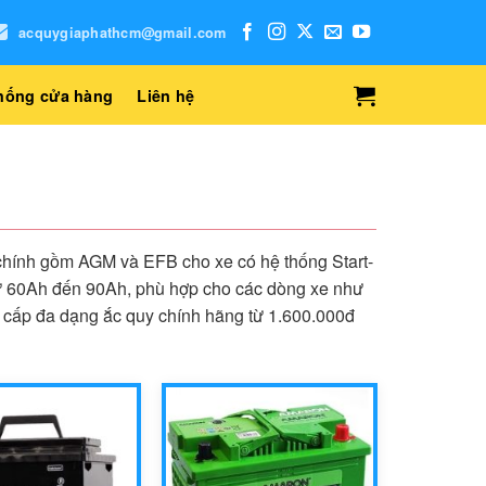
acquygiaphathcm@gmail.com
hống cửa hàng
Liên hệ
chính gồm AGM và EFB cho xe có hệ thống Start-
từ 60Ah đến 90Ah, phù hợp cho các dòng xe như
ng cấp đa dạng ắc quy chính hãng từ 1.600.000đ