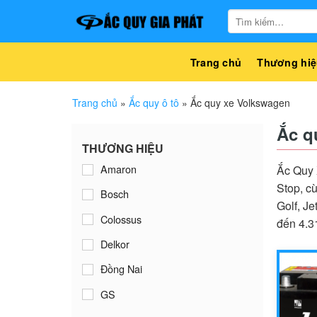
Bỏ
Tìm
qua
kiếm:
nội
dung
Trang chủ
Thương hiệ
Trang chủ
»
Ắc quy ô tô
»
Ắc quy xe Volkswagen
Ắc q
THƯƠNG HIỆU
Amaron
Ắc Quy 
Stop, c
Bosch
Golf, J
Colossus
đến 4.31
Delkor
Đồng Nai
GS