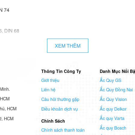
N 74
5, DIN 68
, DIN 68
XEM THÊM
Ah
ắc quy cho những dòng xe Volkswag
Thông Tin Công Ty
Danh Mục Nổi Bậ
Phát có cung cấp ắc quy:
Giới thiệu
Ắc Quy GS
Minh.
Liên hệ
Ắc Quy Đồng Nai
7 HCM
Câu hỏi thường gặp
Ắc Quy Vision
Phú, HCM
Điều khoản dịch vụ
Ắc quy Delkor
Ắc quy Varta
 2, HCM
Chính Sách
Ắc quy Bosch
Chính sách thanh toán