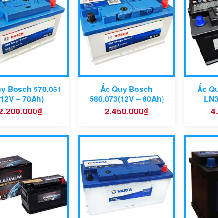
278 x 175 x
h thước
Bảo hàng
 mm
Công nghệ:
g nghệ:
Dòng xe tương thích:
 xe tương thích:
y Bosch 570.061
Ắc Quy Bosch
Ắc Q
(12V – 70Ah)
580.073(12V – 80Ah)
LN3
2.200.000
₫
2.450.000
₫
4