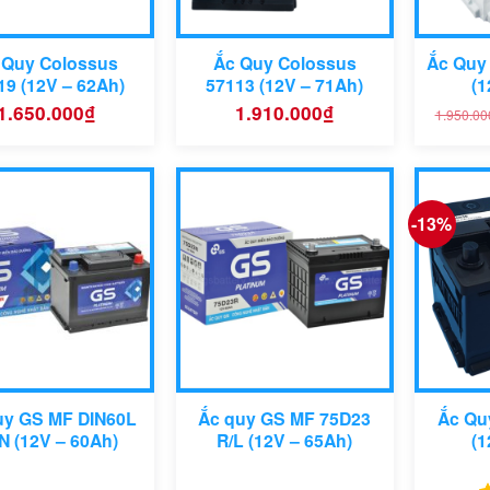
 Quy Colossus
Ắc Quy Colossus
Ắc Quy 
19 (12V – 62Ah)
57113 (12V – 71Ah)
(1
1.650.000
₫
1.910.000
₫
1.950.00
-13%
uy GS MF DIN60L
Ắc quy GS MF 75D23
Ắc Qu
N (12V – 60Ah)
R/L (12V – 65Ah)
(1