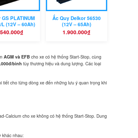
y GS PLATINUM
Ắc Quy Delkor 56530
/L (12V – 60Ah)
(12V – 65Ah)
.540.000
₫
1.900.000
₫
ồm
AGM và EFB
cho xe có hệ thống Start-Stop, cùng
.000đ/bình
tùy thương hiệu và dung lượng. Các loại
hi tiết cho từng dòng xe đến những lưu ý quan trọng khi
ead-Calcium cho xe không có hệ thống Start-Stop. Dung
y khác nhau: