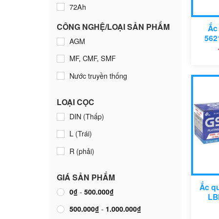
72Ah
Mitsubishi
74Ah
Nissan
CÔNG NGHỆ/LOẠI SẢN PHẨM
Ắc
562
AGM
75Ah
Peugeot
MF, CMF, SMF
80Ah
Porsche
Nước truyền thống
105Ah
Range Rover
110Ah
Suzuki
LOẠI CỌC
Toyota
DIN (Thấp)
Vinfast
L (Trái)
Volkswagen
R (phải)
Volvo
GIÁ SẢN PHẨM
Ắc q
-
0
₫
500.000
₫
LB
-
500.000
₫
1.000.000
₫