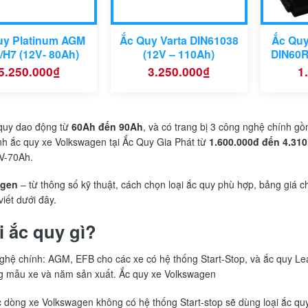
uy Platinum AGM
Ắc Quy Varta DIN61038
Ắc Qu
/H7 (12V- 80Ah)
(12V – 110Ah)
DIN60R
5.250.000
₫
3.250.000
₫
1
 quy dao động từ
60Ah đến 90Ah
, và có trang bị 3 công nghệ chính g
nh ắc quy xe Volkswagen tại Ắc Quy Gia Phát từ
1.600.000đ đến 4.310
V-70Ah.
agen
– từ thông số kỹ thuật, cách chọn loại ắc quy phù hợp, bảng giá c
iết dưới đây.
i ắc quy gì?
nghệ chính: AGM, EFB cho các xe có hệ thống Start-Stop, và ắc quy L
ng mẫu xe và năm sản xuất. Ắc quy xe Volkswagen
 dòng xe Volkswagen không có hệ thống Start-stop sẽ dùng loại ắc qu