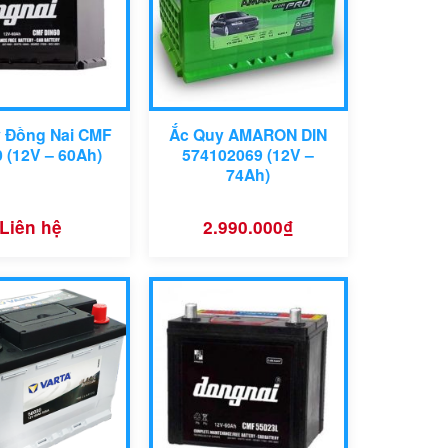
y Đồng Nai CMF
Ắc Quy AMARON DIN
 (12V – 60Ah)
574102069 (12V –
74Ah)
Liên hệ
2.990.000
₫