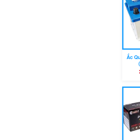
Kíc
175
Côn
Dòng
Ắc Qu