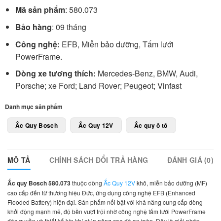
Mã sản phẩm
: 580.073
Bảo hàng
: 09 tháng
Công nghệ:
EFB, Miễn bảo dưỡng, Tấm lưới
PowerFrame.
Dòng xe tương thích:
Mercedes-Benz, BMW, Audi,
Porsche; xe Ford; Land Rover; Peugeot; Vinfast
Danh mục sản phẩm
Ắc Quy Bosch
Ắc Quy 12V
Ắc quy ô tô
MÔ TẢ
CHÍNH SÁCH ĐỔI TRẢ HÀNG
ĐÁNH GIÁ (0)
Ắc quy Bosch 580.073
thuộc dòng
Ắc Quy 12V
khô, miễn bảo dưỡng (MF)
cao cấp đến từ thương hiệu Đức, ứng dụng công nghệ EFB (Enhanced
Flooded Battery) hiện đại. Sản phẩm nổi bật với khả năng cung cấp dòng
khởi động mạnh mẽ, độ bền vượt trội nhờ công nghệ tấm lưới PowerFrame
độc quyền và thiết kế kín khí giúp nâng cao độ an toàn. Đây là giải pháp