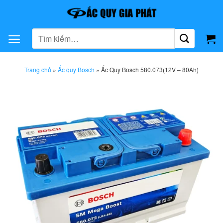
Bỏ
qua
nội
Tìm
dung
kiếm:
Trang chủ
»
Ắc quy Bosch
»
Ắc Quy Bosch 580.073(12V – 80Ah)