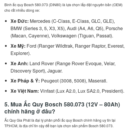
Bình ắc quy Bosch 580.073 (DIN80) là lựa chọn lắp đặt nguyên bản (OEM)
cho rất nhiều dòng xe:
Xe Đức:
Mercedes (C-Class, E-Class, GLC, GLE),
BMW (Series 3, 5, X3, X5), Audi (A4, A6, Q5), Porsche
(Macan, Cayenne), Volkswagen (Tiguan, Passat).
Xe Mỹ:
Ford (Ranger Wildtrak, Ranger Raptor, Everest,
Explorer).
Xe Anh:
Land Rover (Range Rover Evoque, Velar,
Discovery Sport), Jaguar.
Xe Pháp & Ý:
Peugeot (3008, 5008), Maserati.
Xe Việt Nam:
Vinfast (Lux A2.0, Lux SA2.0, President).
5. Mua Ắc Quy Bosch 580.073 (12V – 80Ah)
chính hãng ở đâu?
Ắc Quy Gia Phát là đại lý phân phối ắc quy Bosch chính hãng uy tín tại
TP.HCM, là địa chỉ tin cậy để bạn lựa chọn sản phẩm Bosch 580.073.