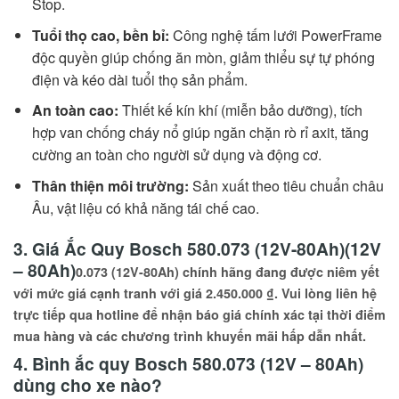
Stop.
Tuổi thọ cao, bền bỉ:
Công nghệ tấm lưới PowerFrame
độc quyền giúp chống ăn mòn, giảm thiểu sự tự phóng
điện và kéo dài tuổi thọ sản phẩm.
An toàn cao:
Thiết kế kín khí (miễn bảo dưỡng), tích
hợp van chống cháy nổ giúp ngăn chặn rò rỉ axit, tăng
cường an toàn cho người sử dụng và động cơ.
Thân thiện môi trường:
Sản xuất theo tiêu chuẩn châu
Âu, vật liệu có khả năng tái chế cao.
3. Giá Ắc Quy Bosch 580.073 (12V-80Ah)(12V
– 80Ah)
0.073 (12V-80Ah) chính hãng đang được niêm yết
với mức giá cạnh tranh với giá
2.450.000 ₫
. Vui lòng liên hệ
trực tiếp qua hotline để nhận báo giá chính xác tại thời điểm
mua hàng và các chương trình khuyến mãi hấp dẫn nhất.
4. Bình ắc quy Bosch 580.073 (12V – 80Ah)
dùng cho xe nào?