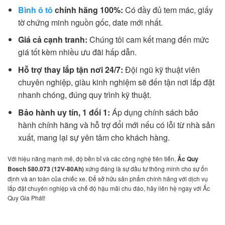
Bình ô tô
chính hãng 100%:
Có đầy đủ tem mác, giấy
tờ chứng minh nguồn gốc, date mới nhất.
Giá cả cạnh tranh:
Chúng tôi cam kết mang đến mức
giá tốt kèm nhiều ưu đãi hấp dẫn.
Hỗ trợ thay lắp tận nơi 24/7:
Đội ngũ kỹ thuật viên
chuyên nghiệp, giàu kinh nghiệm sẽ đến tận nơi lắp đặt
nhanh chóng, đúng quy trình kỹ thuật.
Bảo hành uy tín, 1 đổi 1:
Áp dụng chính sách bảo
hành chính hãng và hỗ trợ đổi mới nếu có lỗi từ nhà sản
xuất, mang lại sự yên tâm cho khách hàng.
Với hiệu năng mạnh mẽ, độ bền bỉ và các công nghệ tiên tiến,
Ắc Quy
Bosch 580.073 (12V-80Ah)
xứng đáng là sự đầu tư thông minh cho sự ổn
định và an toàn của chiếc xe. Để sở hữu sản phẩm chính hãng với dịch vụ
lắp đặt chuyên nghiệp và chế độ hậu mãi chu đáo, hãy liên hệ ngay với Ắc
Quy Gia Phát!