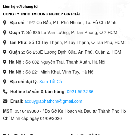
Liên hệ với chúng tôi
CÔNG TY TNHH TM CÔNG NGHIỆP GIA PHÁT
: 19/7 Cô Bắc, P1, Phú Nhuận, Tp. Hồ Chí Minh.
Địa chỉ
: Số 635 Lê Văn Lương, P. Tân Phong, Q 7 HCM
Quận 7
: Số 10 Tây Thạnh, P Tây Thạnh, Q Tân Phú, HCM
Tân Phú
: Số 253E Lương Định Của, An Phú, Quận 2, HCM
Quận 2
Số 602 Nguyễn Trãi, Thanh Xuân, Hà Nội
Hà Nội:
Số 221 Minh Khai, Vĩnh Tuy, Hà Nội
Hà Nội:
:
Xem Tất Cả
Địa chỉ đại lý
:
0921.552.266
Hotline tư vấn & bán hàng
:
acquygiaphathcm@gmail.com
Email
: 0316469380 - *Do Sở Kế Hoạch và Đầu tư Thành Phố Hồ
MST
Chí Minh cấp ngày 01/09/2020