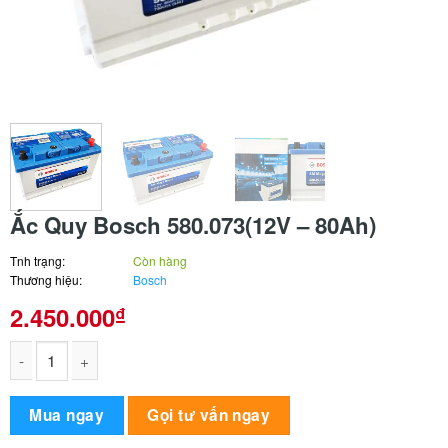
Ắc Quy Bosch 580.073(12V – 80Ah)
Tnh trạng:
Còn hàng
Thương hiệu:
Bosch
2.450.000
₫
Ắc Quy Bosch 580.073(12V - 80Ah) số lượng
Alternative:
Mua ngay
Gọi tư vấn ngay