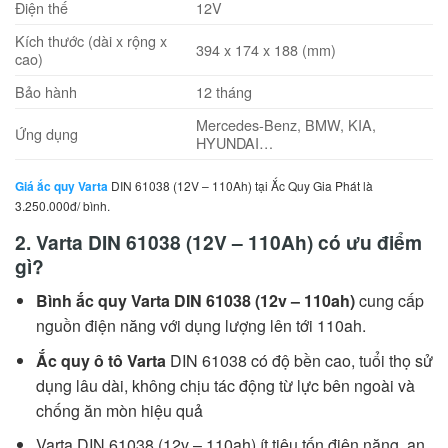
Điện thế
12V
Kích thước (dài x rộng x
394 x 174 x 188 (mm)
cao)
Bảo hành
12 tháng
Mercedes-Benz, BMW, KIA,
Ứng dụng
HYUNDAI…
Giá ắc quy Varta
DIN 61038 (12V – 110Ah) tại Ắc Quy Gia Phát là
3.250.000đ/ bình.
2. Varta DIN 61038 (12V – 110Ah) có ưu điểm
gì?
Bình ắc quy Varta DIN 61038 (12v – 110ah)
cung cấp
nguồn điện năng với dụng lượng lên tới 110ah.
Ắc quy ô tô Varta
DIN 61038 có độ bền cao, tuổi thọ sử
dụng lâu dài, không chịu tác động từ lực bên ngoài và
chống ăn mòn hiệu quả
Varta DIN 61038 (12v – 110ah) ít tiêu tốn điện năng, an