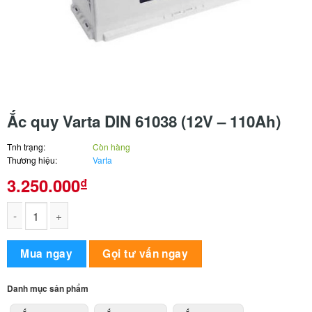
Ắc quy Varta DIN 61038 (12V – 110Ah)
Tnh trạng:
Còn hàng
Thương hiệu:
Varta
3.250.000
₫
Ắc quy Varta DIN 61038 (12V - 110Ah) số lượng
Alternative:
Mua ngay
Gọi tư vấn ngay
Danh mục sản phẩm