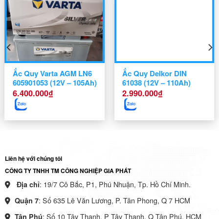
Ắc Quy Varta AGM LN6
Ắc Quy Delkor DIN
605901053 (12V – 105Ah)
61038 (12V – 110Ah)
6.400.000
₫
2.990.000
₫
Liên hệ với chúng tôi
CÔNG TY TNHH TM CÔNG NGHIỆP GIA PHÁT
: 19/7 Cô Bắc, P1, Phú Nhuận, Tp. Hồ Chí Minh.
Địa chỉ
: Số 635 Lê Văn Lương, P. Tân Phong, Q 7 HCM
Quận 7
: Số 10 Tây Thạnh, P Tây Thạnh, Q Tân Phú, HCM
Tân Phú