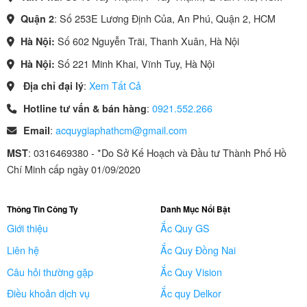
: Số 253E Lương Định Của, An Phú, Quận 2, HCM
Quận 2
Số 602 Nguyễn Trãi, Thanh Xuân, Hà Nội
Hà Nội:
Số 221 Minh Khai, Vĩnh Tuy, Hà Nội
Hà Nội:
:
Xem Tất Cả
Địa chỉ đại lý
:
0921.552.266
Hotline tư vấn & bán hàng
:
acquygiaphathcm@gmail.com
Email
: 0316469380 - *Do Sở Kế Hoạch và Đầu tư Thành Phố Hồ
MST
Chí Minh cấp ngày 01/09/2020
Thông Tin Công Ty
Danh Mục Nổi Bật
Giới thiệu
Ắc Quy GS
Liên hệ
Ắc Quy Đồng Nai
Câu hỏi thường gặp
Ắc Quy Vision
Điều khoản dịch vụ
Ắc quy Delkor