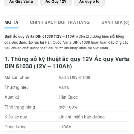
Ắc Quy Varta
Ắc Quy 12V
Ắc quy ô tô
MÔ TẢ
CHÍNH SÁCH ĐỔI TRẢ HÀNG
ĐÁNH GIÁ (0)
Bình ắc quy Varta DIN 61038 (12V – 110Ah)
đến từ thương hiệu nổi tiếng
của Đức được lắp ráp tại Hàn Quốc. Varta DIN 61038 hoàn toàn đáp ứng các
tiêu chuẩn chất lượng toàn cầu trước khi nhập khẩu về Việt Nam.
1. Thông số kỹ thuật ắc quy 12V Ắc quy Varta
DIN 61038 (12V – 110Ah)
Mã sản phẩm
Varta DIN 61038
Thương hiệu
Varta
Xuất xứ
Hàn Quốc
Tình trạng hàng
mới 100%
Kiểu ắc quy
kín khí, miễn bảo dưỡng
Dung lượng
110Ah