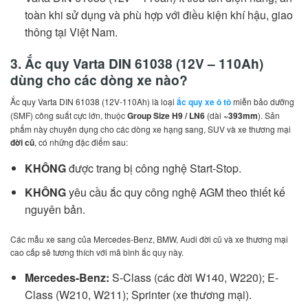
toàn khi sử dụng và phù hợp với điều kiện khí hậu, giao
thông tại Việt Nam.
3. Ắc quy Varta DIN 61038 (12V – 110Ah)
dùng cho các dòng xe nào?
Ắc quy Varta DIN 61038 (12V-110Ah) là loại
ắc quy xe ô tô
miễn bảo dưỡng
(SMF) công suất cực lớn, thuộc
Group Size H9 / LN6
(dài
~393mm
). Sản
phẩm này chuyên dụng cho các dòng xe hạng sang, SUV và xe thương mại
đời cũ
, có những đặc điểm sau:
KHÔNG
được trang bị công nghệ Start-Stop.
KHÔNG
yêu cầu ắc quy công nghệ AGM theo thiết kế
nguyên bản.
Các mẫu xe sang của Mercedes-Benz, BMW, Audi đời cũ và xe thương mại
cao cấp sẽ tương thích với mã bình ắc quy này.
Mercedes-Benz:
S-Class (các đời W140, W220); E-
Class (W210, W211); Sprinter (xe thương mại).