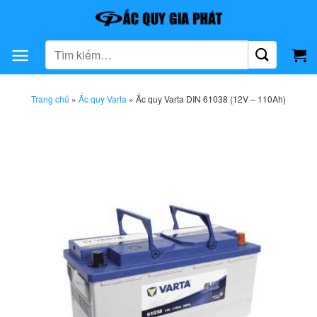
Bỏ
qua
nội
Tìm
dung
kiếm:
Trang chủ
»
Ắc quy Varta
»
Ắc quy Varta DIN 61038 (12V – 110Ah)