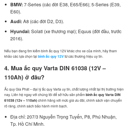
BMW:
7-Series (các đời E38, E65/E66); 5-Series (E39,
E60).
Audi:
A8 (các đời D2, D3).
Hyundai:
Solati (xe thương mại); Equus (đời đầu, trước
2016).
Nếu bạn đang tìm kiếm bình ắc quy 12V khác cho xe của mình, hãy tham
khảo các lựa chọn tại
bình ắc quy 12V
từ các thương hiệu uy tín.
4. Mua ắc quy Varta DIN 61038 (12V –
110Ah) ở đâu?
Ắc quy Gia Phát – đại lý ắc quy Varta uy tín, chất lượng nhất tại thị trường hiện
nay. Liên hệ ngay với chúng tôi để sở hữu sản phẩm
bình ắc quy Varta DIN
61038 (12v – 110ah)
chính hãng với mức giá ưu đãi, chính sách vận chuyển
rõ ràng, chính sách bảo hành minh bạch.
Địa chỉ: 207/3 Nguyễn Trọng Tuyển, P8, Phú Nhuận,
Tp. Hồ Chí Minh.