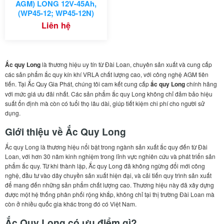
Xuất xứ:
AGM) LONG 12V-45Ah,
(WP45-12; WP45-12N)
Liên hệ
Ắc quy Long
là thương hiệu uy tín từ Đài Loan, chuyên sản xuất và cung cấp
các sản phẩm ắc quy kín khí VRLA chất lượng cao, với công nghệ AGM tiên
tiến. Tại Ắc Quy Gia Phát, chúng tôi cam kết cung cấp
ắc quy Long
chính hãng
với mức giá ưu đãi nhất. Các sản phẩm ắc quy Long không chỉ đảm bảo hiệu
suất ổn định mà còn có tuổi thọ lâu dài, giúp tiết kiệm chi phí cho người sử
dụng.
Giới thiệu về Ắc Quy Long
Ắc quy Long là thương hiệu nổi bật trong ngành sản xuất ắc quy đến từ Đài
Loan, với hơn 30 năm kinh nghiệm trong lĩnh vực nghiên cứu và phát triển sản
phẩm ắc quy. Từ khi thành lập, Ắc quy Long đã không ngừng đổi mới công
nghệ, đầu tư vào dây chuyền sản xuất hiện đại, và cải tiến quy trình sản xuất
để mang đến những sản phẩm chất lượng cao. Thương hiệu này đã xây dựng
được một hệ thống phân phối rộng khắp, không chỉ tại thị trường Đài Loan mà
còn ở nhiều quốc gia khác trong đó có Việt Nam.
Ắc Quy Long có ưu điểm gì?