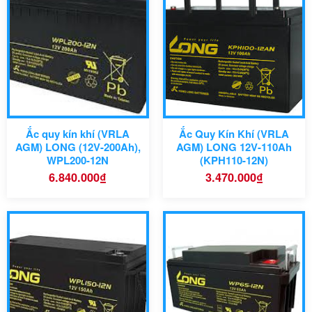
12 năm
Tuổi Thọ:
330 x 171 x
Kích thước:
Bộ lưu
Ứng Dụng Chính:
214 (mm)
điện (UPS), năng lượng
mặt trời, viễn thông và các
Công nghệ:
hệ thống dự phòn
Ứng dụng phù hợp:
Ắc quy kín khí (VRLA
Ắc Quy Kín Khí (VRLA
AGM) LONG (12V-200Ah),
AGM) LONG 12V-110Ah
WPL200-12N
(KPH110-12N)
6.840.000
₫
3.470.000
₫
Mã sản phẩm
Mã sản phẩm
Kích thước (dài x rộng x
483 x 170 x
Kích thước:
cao)
240 (mm)
Công nghệ:
Công nghệ: