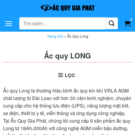
Bỏ
qua
nội
Tìm
dung
kiếm:
Trang chủ
»
Ắc Quy Long
Ắc quy LONG
LỌC
Ắc quy Long là thương hiệu bình ắc quy kín khí VRLA AGM
chất lượng từ Đài Loan với hơn 30 năm kinh nghiệm, chuyên
cung cấp cho hệ thống lưu điện (UPS), năng lượng mặt trời,
xe điện, thiết bị y tế, viễn thông và ứng dụng công nghiệp.
Tại Ắc Quy Gia Phát, chúng tôi cung cấp 9 sản phẩm ắc quy
Long từ 18Ah-200Ah với công nghệ AGM miễn bảo dưỡng,