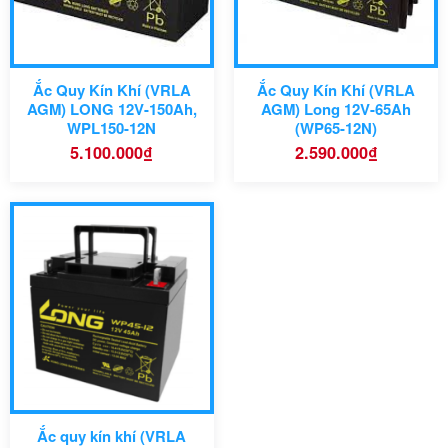
Ưu điểm nổi bật:
Ưu điểm:
Ắc Quy Kín Khí (VRLA
Ắc Quy Kín Khí (VRLA
AGM) LONG 12V-150Ah,
AGM) Long 12V-65Ah
WPL150-12N
(WP65-12N)
Ứng dụng phù hợp:
5.100.000
₫
2.590.000
₫
Ứng dụn:
Mã Model:
Công nghệ:
Ứng dụng chính:
Ắc quy kín khí (VRLA