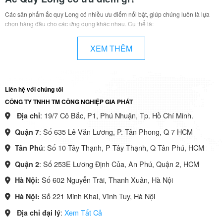
Các sản phẩm ắc quy Long có nhiều ưu điểm nổi bật, giúp chúng luôn là lựa
chọn hàng đầu cho các ứng dụng khác nhau. Cụ thể là:
Công nghệ AGM tiên tiến:
Giúp ắc quy có hiệu suất đạt
XEM THÊM
tới 98%, tuổi thọ kéo dài lên tới 5 năm và không cần bảo trì
– chỉ cần kiểm tra định kỳ 6-12 tháng.
Chịu được điều kiện khắc nghiệt:
Thiết kế chống rò rỉ
Liên hệ với chúng tôi
và hoạt động ổn định trong môi trường nhiệt độ cao hoặc
CÔNG TY TNHH TM CÔNG NGHIỆP GIA PHÁT
thấp, với ngưỡng từ -15°C đến 50°C.
: 19/7 Cô Bắc, P1, Phú Nhuận, Tp. Hồ Chí Minh.
Địa chỉ
Khả năng sạc nhanh:
Ắc quy Long có khả năng đạt tới
: Số 635 Lê Văn Lương, P. Tân Phong, Q 7 HCM
Quận 7
80% dung lượng chỉ trong 4-6 giờ khi sử dụng dòng sạc
: Số 10 Tây Thạnh, P Tây Thạnh, Q Tân Phú, HCM
Tân Phú
tiêu chuẩn (0.1-0.3C) nhờ công nghệ AGM, giúp người
dùng tiết kiệm thời gian chờ sạc, đặc biệt trong các ứng
: Số 253E Lương Định Của, An Phú, Quận 2, HCM
Quận 2
dụng yêu cầu nguồn điện liên tục.
Số 602 Nguyễn Trãi, Thanh Xuân, Hà Nội
Hà Nội:
Độ an toàn cao:
Ắc quy Long có tính năng tự ngắt khi
Số 221 Minh Khai, Vĩnh Tuy, Hà Nội
Hà Nội:
quá tải, bảo vệ tốt các thiết bị điện tử. Giới hạn tải thường
:
Xem Tất Cả
Địa chỉ đại lý
được thiết kế ở mức tối đa
1C
, tương đương với dòng xả