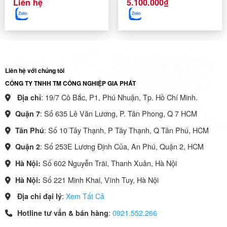
Liên hệ
5.100.000
₫
Liên hệ với chúng tôi
CÔNG TY TNHH TM CÔNG NGHIỆP GIA PHÁT
: 19/7 Cô Bắc, P1, Phú Nhuận, Tp. Hồ Chí Minh.
Địa chỉ
: Số 635 Lê Văn Lương, P. Tân Phong, Q 7 HCM
Quận 7
: Số 10 Tây Thạnh, P Tây Thạnh, Q Tân Phú, HCM
Tân Phú
: Số 253E Lương Định Của, An Phú, Quận 2, HCM
Quận 2
Số 602 Nguyễn Trãi, Thanh Xuân, Hà Nội
Hà Nội:
Số 221 Minh Khai, Vĩnh Tuy, Hà Nội
Hà Nội:
:
Xem Tất Cả
Địa chỉ đại lý
:
0921.552.266
Hotline tư vấn & bán hàng