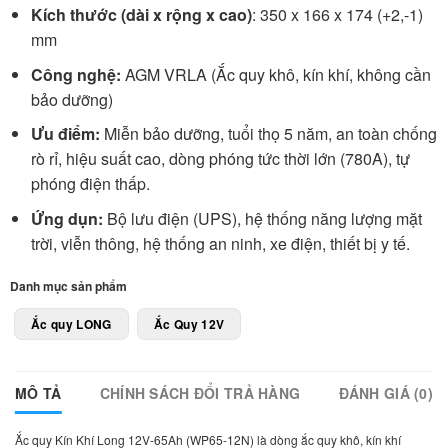
Kích thước (dài x rộng x cao)
: 350 x 166 x 174 (+2,-1)
mm
Công nghệ:
AGM VRLA (Ắc quy khô, kín khí, không cần
bảo dưỡng)
Ưu điểm:
Miễn bảo dưỡng, tuổi thọ 5 năm, an toàn chống
rò rỉ, hiệu suất cao, dòng phóng tức thời lớn (780A), tự
phóng điện thấp.
Ứng dụn:
Bộ lưu điện (UPS), hệ thống năng lượng mặt
trời, viễn thông, hệ thống an ninh, xe điện, thiết bị y tế.
Danh mục sản phẩm
Ắc quy LONG
Ắc Quy 12V
MÔ TẢ
CHÍNH SÁCH ĐỔI TRẢ HÀNG
ĐÁNH GIÁ (0)
Ắc quy Kín Khí Long 12V-65Ah (WP65-12N) là dòng ắc quy khô, kín khí