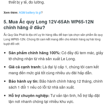
thiết bị y tế, đo lường.
Xem thêm
:
AGM battery là gì
?
5. Mua Ắc quy Long 12V-65Ah WP65-12N
chính hãng ở đâu?
Ắc Quy Gia Phát là địa chỉ uy tín hàng đầu để bạn lựa chọn sản phẩm ắc quy
Long WP65-12N. Chúng tôi cam kết mang đến cho khách hàng sự hài lòng
tuyệt đối với:
Sản phẩm chính hãng 100%:
Có đầy đủ tem mác, giấy
tờ chứng nhận từ nhà sản xuất Le Long.
Giá cả cạnh tranh:
Là đại lý cấp 1, chúng tôi cam kết
mang đến mức giá tốt cùng nhiều ưu đãi hấp dẫn.
Bảo hành uy tín:
Bảo hành chính hãng 12 tháng, chính
sách 1 đổi 1 nếu có lỗi từ nhà sản xuất.
Hỗ trợ chuyên nghiệp:
Tư vấn tận tình, hỗ trợ lắp đặt
tận nơi nhanh chóng tại nhiều khu vực.