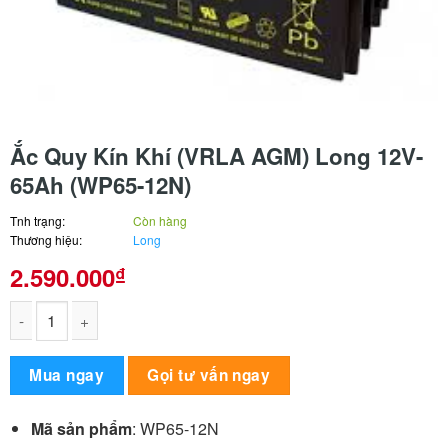
Ắc Quy Kín Khí (VRLA AGM) Long 12V-
65Ah (WP65-12N)
Tnh trạng:
Còn hàng
Thương hiệu:
Long
2.590.000
₫
Ắc Quy Kín Khí (VRLA AGM) Long 12V-65Ah (WP65-12N) số lư
Alternative:
Mua ngay
Gọi tư vấn ngay
Mã sản phẩm
: WP65-12N