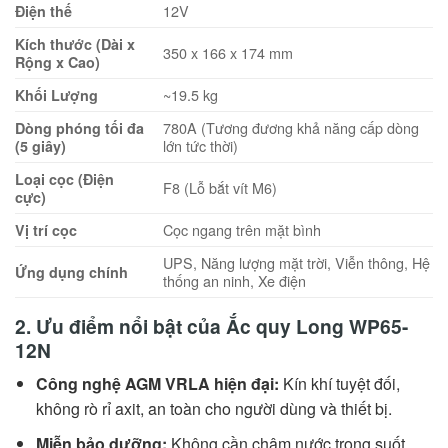
12V
Điện thế
Kích thước (Dài x
350 x 166 x 174 mm
Rộng x Cao)
~19.5 kg
Khối Lượng
780A (Tương đương khả năng cấp dòng
Dòng phóng tối đa
lớn tức thời)
(5 giây)
Loại cọc (Điện
F8 (Lỗ bắt vít M6)
cực)
Cọc ngang trên mặt bình
Vị trí cọc
UPS, Năng lượng mặt trời, Viễn thông, Hệ
Ứng dụng chính
thống an ninh, Xe điện
2. Ưu điểm nổi bật của Ắc quy Long WP65-
12N
Công nghệ AGM VRLA hiện đại:
Kín khí tuyệt đối,
không rò rỉ axit, an toàn cho người dùng và thiết bị.
Miễn bảo dưỡng:
Không cần châm nước trong suốt