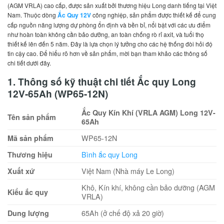
(AGM VRLA) cao cấp, được sản xuất bởi thương hiệu Long danh tiếng tại Việt
Nam. Thuộc dòng
Ắc Quy 12V
công nghiệp, sản phẩm được thiết kế để cung
cấp nguồn năng lượng dự phòng ổn định và bền bỉ, nổi bật với các ưu điểm
như hoàn toàn không cần bảo dưỡng, an toàn chống rò rỉ axit, và tuổi thọ
thiết kế lên đến 5 năm. Đây là lựa chọn lý tưởng cho các hệ thống đòi hỏi độ
tin cậy cao. Để hiểu rõ hơn về sản phẩm, mời bạn tham khảo các thông số
chi tiết dưới đây.
1. Thông số kỹ thuật chi tiết Ắc quy Long
12V-65Ah (WP65-12N)
Ắc Quy Kín Khí (VRLA AGM) Long 12V-
Tên sản phẩm
65Ah
WP65-12N
Mã sản phẩm
Bình ắc quy Long
Thương hiệu
Việt Nam (Nhà máy Le Long)
Xuất xứ
Khô, Kín khí, không cần bảo dưỡng (AGM
Kiểu ắc quy
VRLA)
65Ah (ở chế độ xả 20 giờ)
Dung lượng