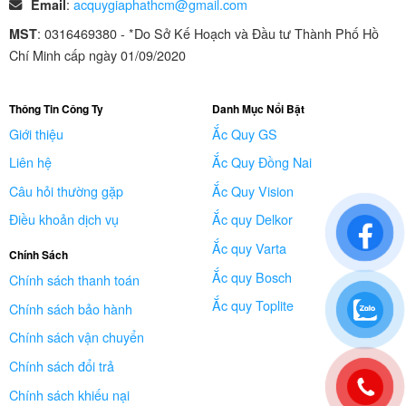
:
acquygiaphathcm@gmail.com
Email
: 0316469380 - *Do Sở Kế Hoạch và Đầu tư Thành Phố Hồ
MST
Chí Minh cấp ngày 01/09/2020
Thông Tin Công Ty
Danh Mục Nổi Bật
Giới thiệu
Ắc Quy GS
Liên hệ
Ắc Quy Đồng Nai
Câu hỏi thường gặp
Ắc Quy Vision
Điều khoản dịch vụ
Ắc quy Delkor
Ắc quy Varta
Chính Sách
Ắc quy Bosch
Chính sách thanh toán
Ắc quy Toplite
Chính sách bảo hành
Chính sách vận chuyển
Chính sách đổi trả
Chính sách khiếu nại