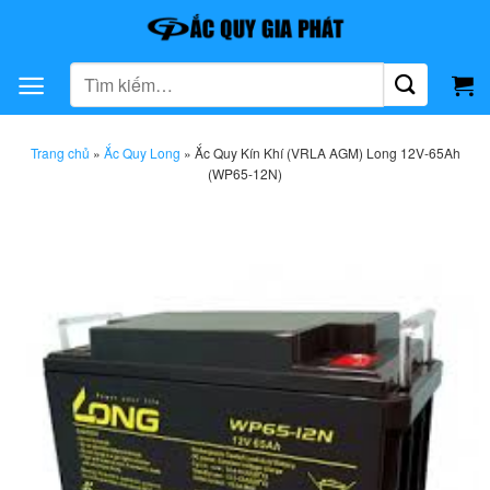
Bỏ
qua
nội
Tìm
dung
kiếm:
Trang chủ
»
Ắc Quy Long
»
Ắc Quy Kín Khí (VRLA AGM) Long 12V-65Ah
(WP65-12N)