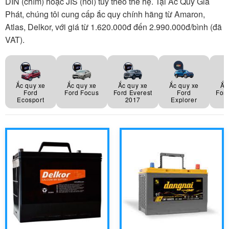
DIN (chìm) hoặc JIS (nổi) tùy theo thế hệ. Tại Ắc Quy Gia
Phát, chúng tôi cung cấp ắc quy chính hãng từ Amaron,
Atlas, Delkor, với giá từ 1.620.000đ đến 2.990.000đ/bình (đã
VAT).
Ắc quy xe
Ắc quy xe
Ắc quy xe
Ắc quy xe
Ắc
Ford
Ford Focus
Ford Everest
Ford
For
Ecosport
2017
Explorer