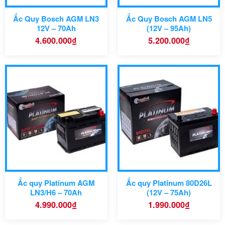
Tình trạng:
Ắc Quy Bosch AGM LN3
Ắc Quy Bosch AGM LN5
Bảo hàng
12V – 70Ah
(12V – 95Ah)
4.600.000
₫
5.200.000
₫
Ắc quy Platinum AGM
Ắc quy Platinum 80D26L
LN3/H6 – 70Ah
(12V – 75Ah)
4.990.000
₫
1.990.000
₫