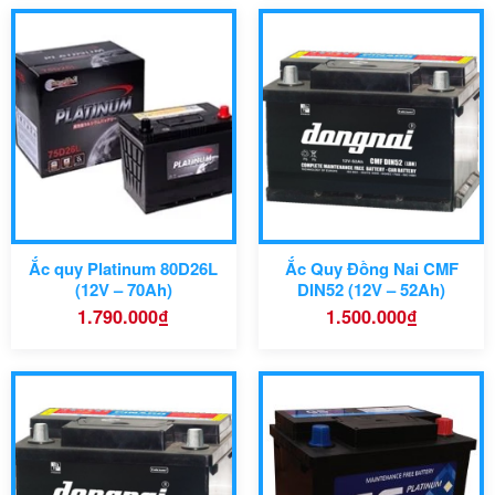
Ắc quy Platinum 80D26L
Ắc Quy Đồng Nai CMF
(12V – 70Ah)
DIN52 (12V – 52Ah)
1.790.000
₫
1.500.000
₫