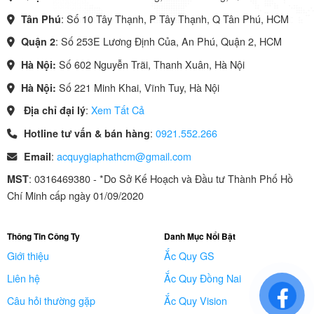
: Số 10 Tây Thạnh, P Tây Thạnh, Q Tân Phú, HCM
Tân Phú
: Số 253E Lương Định Của, An Phú, Quận 2, HCM
Quận 2
Số 602 Nguyễn Trãi, Thanh Xuân, Hà Nội
Hà Nội:
Số 221 Minh Khai, Vĩnh Tuy, Hà Nội
Hà Nội:
:
Xem Tất Cả
Địa chỉ đại lý
:
0921.552.266
Hotline tư vấn & bán hàng
:
acquygiaphathcm@gmail.com
Email
: 0316469380 - *Do Sở Kế Hoạch và Đầu tư Thành Phố Hồ
MST
Chí Minh cấp ngày 01/09/2020
Thông Tin Công Ty
Danh Mục Nổi Bật
Giới thiệu
Ắc Quy GS
Liên hệ
Ắc Quy Đồng Nai
Câu hỏi thường gặp
Ắc Quy Vision