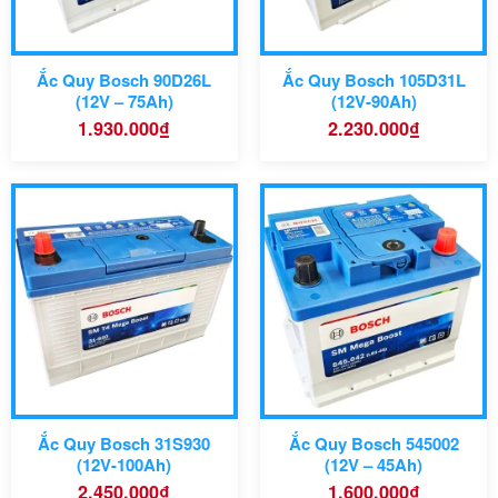
Ắc Quy Bosch 90D26L
Ắc Quy Bosch 105D31L
(12V – 75Ah)
(12V-90Ah)
1.930.000
₫
2.230.000
₫
Model: 31S930
Kiều ắc quy: Khô, kín khí,
không cần bảo dưỡng
Điện thế: 12V
Dung lượng: 100Ah – CCa
930A
Vỏ bình: Kín khí (giảm
thiểu sự thoát khí trong
bình)
Ắc Quy Bosch 31S930
Ắc Quy Bosch 545002
Loại xe: Xe tải Kia,
(12V-100Ah)
(12V – 45Ah)
Hyundai, Hino, Tàu,
2.450.000
₫
1.600.000
₫
Thuyền, cano, Máy phát