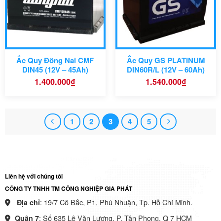
Ắc Quy Đồng Nai CMF
Ắc Quy GS PLATINUM
DIN45 (12V – 45Ah)
DIN60R/L (12V – 60Ah)
1.400.000
₫
1.540.000
₫
1
2
3
4
5
Liên hệ với chúng tôi
CÔNG TY TNHH TM CÔNG NGHIỆP GIA PHÁT
: 19/7 Cô Bắc, P1, Phú Nhuận, Tp. Hồ Chí Minh.
Địa chỉ
: Số 635 Lê Văn Lương, P. Tân Phong, Q 7 HCM
Quận 7