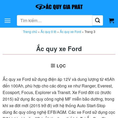
Bỏ
qua
nội
Tìm
dung
kiếm:
Trang chủ
»
Ắc quy ô tô
»
Ắc quy xe Ford
»
Trang 3
Ắc quy xe Ford
LỌC
Ắc quy xe Ford sử dụng điện áp 12V và dung lượng từ 45Ah
đến 100Ah, phù hợp cho các dòng xe như Ranger, Everest,
Ecosport, Focus, Explorer và Transit. Xe Ford đời cũ (trước
2015) sử dụng ắc quy công nghệ MF miễn bảo dưỡng, trong
khi xe đời mới (2015 trở đi) với hệ thống Auto Start-Stop
dùng ắc quy công nghệ EFB/AGM. Các xe Ford sử dụng cọc