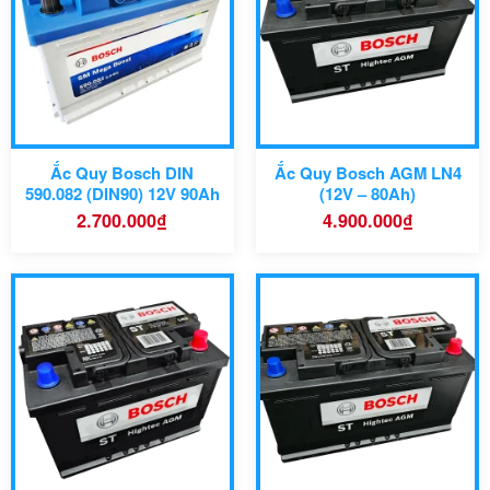
190 mm
Bảo hàng
Dòng xe tương thích:
Ắc Quy Bosch DIN
Ắc Quy Bosch AGM LN4
590.082 (DIN90) 12V 90Ah
(12V – 80Ah)
2.700.000
₫
4.900.000
₫
Mã sản phẩm
Thương hiệu
Ắc quy
Bosch
Điện áp
Dung lượng
Kích thước