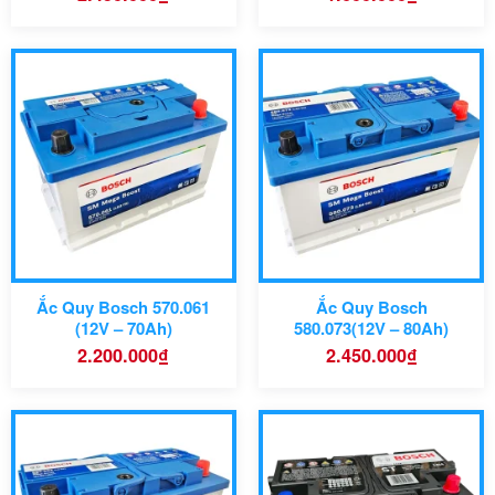
điện
Kích thước: 330 x 174×225
Mã sản phẩm
Mã sản phẩm
278 x 175 x
Kích thước
Bảo hàng
175 mm
Công nghệ:
Công nghệ:
Dòng xe tương thích:
Dòng xe tương thích:
Ắc Quy Bosch 570.061
Ắc Quy Bosch
(12V – 70Ah)
580.073(12V – 80Ah)
2.200.000
₫
2.450.000
₫
Mã sản phẩm:
314 x 174 x
Kích thước