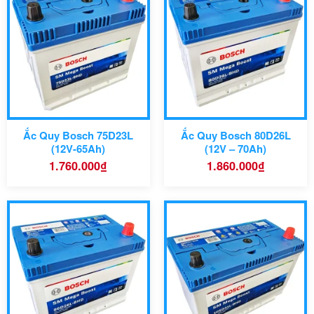
Ắc Quy Bosch 75D23L
Ắc Quy Bosch 80D26L
(12V-65Ah)
(12V – 70Ah)
1.760.000
₫
1.860.000
₫
259 x 175 x
Kích thước:
221 mm
Công nghệ:
Dòng xe tương thích: