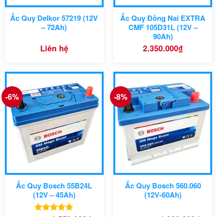
Ắc Quy Delkor 57219 (12V
Ắc Quy Đồng Nai EXTRA
– 72Ah)
CMF 105D31L (12V –
90Ah)
Liên hệ
2.350.000
₫
Mã sản phẩm
-6%
-8%
242 x 175 x
Kích thước
175 mm
Dòng xe tương thích:
Ắc Quy Bosch 55B24L
Ắc Quy Bosch 560.060
(12V – 45Ah)
(12V-60Ah)