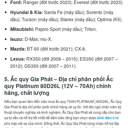
Ford:
Ranger (đời trước 2023); Everest (đời trước 2023).
Hyundai & Kia:
Santa Fe (máy dầu); Sorento (máy
dầu); Tucson (máy dầu); Starex (máy dầu); Optima (K5).
Mitsubishi:
Pajero Sport (máy dầu); Triton.
Isuzu:
D-Max; mu-X.
Mazda:
BT-50 (đời trước 2021); CX-8.
Lexus:
RX350 (đời 2008 – 2015); ES350 (đời 2007 –
2012); GS350 (đời 2007 – 2011).
5. Ắc quy Gia Phát – Địa chỉ phân phối Ắc
quy Platinum 80D26L (12V – 70Ah) chính
hãng, chất lượng
Nếu bạn quan tâm đến việc mua ắc quy 70AH PLATINUM | 80D26L, Ắc Quy
Gia Phát là địa chỉ phân phối chính hãng và uy tín. Với đội ngũ nhân viên kỹ
thuật chuyên nghiệp và kinh nghiệm, Ắc Quy Gia Phát sẽ cung cấp cho bạn
sự tư vấn và hỗ trợ tốt nhất để đảm bảo rằng bạn chọn được
bình điện ô tô
phù hợp với xe của mình. Đồng thời, Ắc Quy Gia Phát cũng nhận hỗ trợ lắp