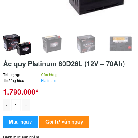
Ắc quy Platinum 80D26L (12V – 70Ah)
Tnh trạng:
Còn hàng
Thương hiệu:
Platinum
1.790.000
₫
Ắc quy Platinum 80D26L (12V - 70Ah) số lượng
Alternative:
Mua ngay
Gọi tư vấn ngay
Danh mục sản phẩm