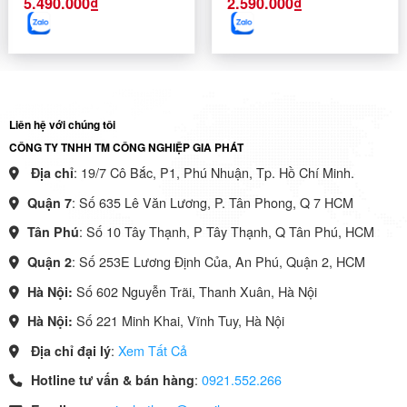
5.490.000
₫
2.590.000
₫
Liên hệ với chúng tôi
CÔNG TY TNHH TM CÔNG NGHIỆP GIA PHÁT
: 19/7 Cô Bắc, P1, Phú Nhuận, Tp. Hồ Chí Minh.
Địa chỉ
: Số 635 Lê Văn Lương, P. Tân Phong, Q 7 HCM
Quận 7
: Số 10 Tây Thạnh, P Tây Thạnh, Q Tân Phú, HCM
Tân Phú
: Số 253E Lương Định Của, An Phú, Quận 2, HCM
Quận 2
Số 602 Nguyễn Trãi, Thanh Xuân, Hà Nội
Hà Nội:
Số 221 Minh Khai, Vĩnh Tuy, Hà Nội
Hà Nội:
:
Xem Tất Cả
Địa chỉ đại lý
:
0921.552.266
Hotline tư vấn & bán hàng