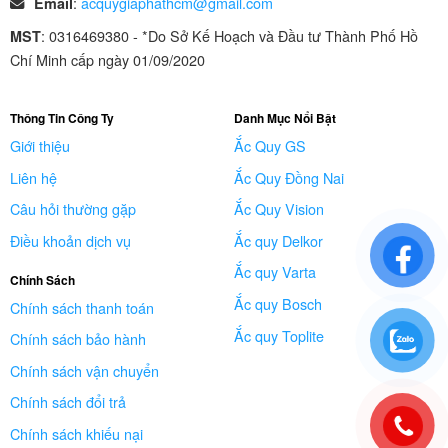
:
acquygiaphathcm@gmail.com
Email
: 0316469380 - *Do Sở Kế Hoạch và Đầu tư Thành Phố Hồ
MST
Chí Minh cấp ngày 01/09/2020
Thông Tin Công Ty
Danh Mục Nổi Bật
Giới thiệu
Ắc Quy GS
Liên hệ
Ắc Quy Đồng Nai
Câu hỏi thường gặp
Ắc Quy Vision
Điều khoản dịch vụ
Ắc quy Delkor
Ắc quy Varta
Chính Sách
Ắc quy Bosch
Chính sách thanh toán
Ắc quy Toplite
Chính sách bảo hành
Chính sách vận chuyển
Chính sách đổi trả
Chính sách khiếu nại