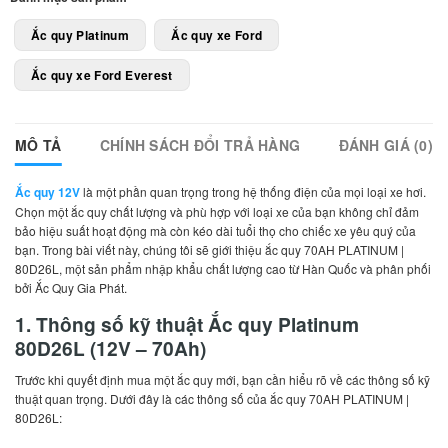
Ắc quy Platinum
Ắc quy xe Ford
Ắc quy xe Ford Everest
MÔ TẢ
CHÍNH SÁCH ĐỔI TRẢ HÀNG
ĐÁNH GIÁ (0)
Ắc quy 12V
là một phần quan trọng trong hệ thống điện của mọi loại xe hơi.
Chọn một ắc quy chất lượng và phù hợp với loại xe của bạn không chỉ đảm
bảo hiệu suất hoạt động mà còn kéo dài tuổi thọ cho chiếc xe yêu quý của
bạn. Trong bài viết này, chúng tôi sẽ giới thiệu ắc quy 70AH PLATINUM |
80D26L, một sản phẩm nhập khẩu chất lượng cao từ Hàn Quốc và phân phối
bởi Ắc Quy Gia Phát.
1. Thông số kỹ thuật Ắc quy Platinum
80D26L (12V – 70Ah)
Trước khi quyết định mua một ắc quy mới, bạn cần hiểu rõ về các thông số kỹ
thuật quan trọng. Dưới đây là các thông số của ắc quy 70AH PLATINUM |
80D26L: