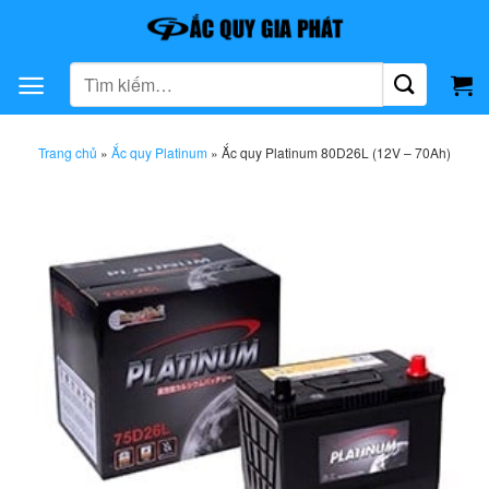
Bỏ
qua
nội
Tìm
dung
kiếm:
Trang chủ
»
Ắc quy Platinum
»
Ắc quy Platinum 80D26L (12V – 70Ah)