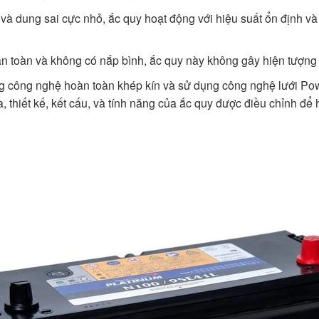
bỉ và dung sai cực nhỏ, ắc quy hoạt động với hiệu suất ổn định 
àn toàn và không có nắp bình, ắc quy này không gây hiện tượng rò
g công nghệ hoàn toàn khép kín và sử dụng công nghệ lưới Pow
a, thiết kế, kết cấu, và tính năng của ắc quy được điều chỉnh để