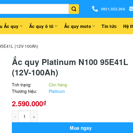
0921.552.266
u Ắc quy
Ắc quy ô tô
Ắc quy moto
Tin tức
Hệ t
 95E41L (12V-100Ah)
Ắc quy Platinum N100 95E41L
(12V-100Ah)
Tnh trạng:
Còn hàng
Thương hiệu:
Platinum
2.590.000
₫
Ắc quy Platinum N100 95E41L (12V-100Ah) số lượng
Mua ngay
Alternative: