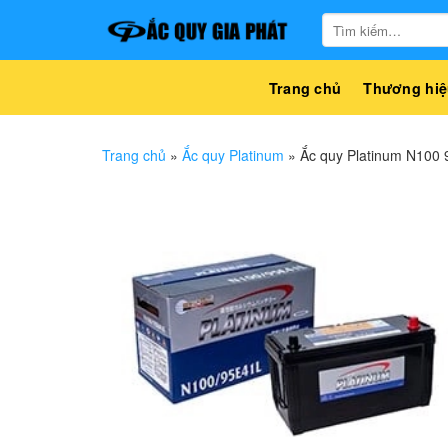
Bỏ
Tìm
qua
kiếm:
nội
dung
Trang chủ
Thương hiệ
Trang chủ
»
Ắc quy Platinum
»
Ắc quy Platinum N100