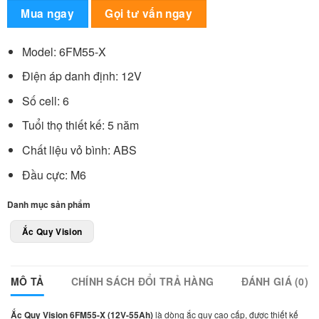
Alternative:
Mua ngay
Gọi tư vấn ngay
Model: 6FM55-X
Điện áp danh định: 12V
Số cell: 6
Tuổi thọ thiết kế: 5 năm
Chất liệu vỏ bình: ABS
Đầu cực: M6
Danh mục sản phẩm
Ắc Quy Vision
MÔ TẢ
CHÍNH SÁCH ĐỔI TRẢ HÀNG
ĐÁNH GIÁ (0)
Ắc Quy Vision 6FM55-X (12V-55Ah)
là dòng ắc quy cao cấp, được thiết kế