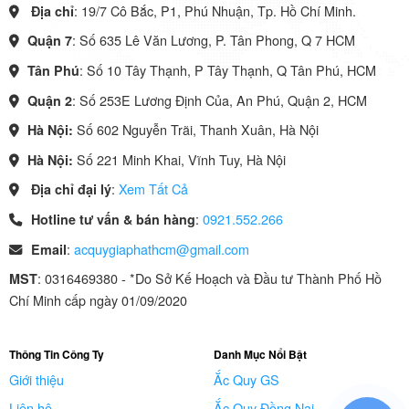
: 19/7 Cô Bắc, P1, Phú Nhuận, Tp. Hồ Chí Minh.
Địa chỉ
: Số 635 Lê Văn Lương, P. Tân Phong, Q 7 HCM
Quận 7
: Số 10 Tây Thạnh, P Tây Thạnh, Q Tân Phú, HCM
Tân Phú
: Số 253E Lương Định Của, An Phú, Quận 2, HCM
Quận 2
Số 602 Nguyễn Trãi, Thanh Xuân, Hà Nội
Hà Nội:
Số 221 Minh Khai, Vĩnh Tuy, Hà Nội
Hà Nội:
:
Xem Tất Cả
Địa chỉ đại lý
:
0921.552.266
Hotline tư vấn & bán hàng
:
acquygiaphathcm@gmail.com
Email
: 0316469380 - *Do Sở Kế Hoạch và Đầu tư Thành Phố Hồ
MST
Chí Minh cấp ngày 01/09/2020
Thông Tin Công Ty
Danh Mục Nổi Bật
Giới thiệu
Ắc Quy GS
Liên hệ
Ắc Quy Đồng Nai