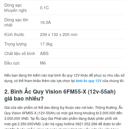
Dòng sạc
0.1C
khuyến nghị
Dòng sạc lớn
16.5A
nhất
Kích thước
239 x 132 x 205 mm
Trọng lượng
17.3kg
Chất liệu vỏ bình
ABS
Đầu cực
M6
Nếu bạn đang tìm kiếm các loại bình ắc quy 12V khác để phục vụ nhu cầu sử
dụng, có thể tham khảo thêm các lựa chọn tại
bình ắc quy 12V
của chúng tôi.
2. Bình Ắc Quy Vision 6FM55-X (12v-55ah)
giá bao nhiêu?
Giá của sản phẩm có thể dao động tùy thuộc vào nơi bán. Thông thường, Ắc
Quy Vision 6FM55-X (12V-55Ah) có mức giá trong khoảng từ 2.000.000 đến
3.000.000 VNĐ. Tại Ắc Quy Gia Phát sản phẩm đang được phân phối với
mức giá 2.350.000VNĐ. Liên hệ ngay hotline 0921.552.266 để được tư vấn