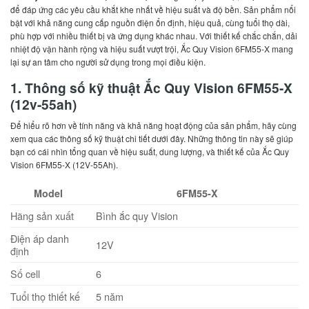
để đáp ứng các yêu cầu khắt khe nhất về hiệu suất và độ bền. Sản phẩm nổi
bật với khả năng cung cấp nguồn điện ổn định, hiệu quả, cùng tuổi thọ dài,
phù hợp với nhiều thiết bị và ứng dụng khác nhau. Với thiết kế chắc chắn, dải
nhiệt độ vận hành rộng và hiệu suất vượt trội, Ắc Quy Vision 6FM55-X mang
lại sự an tâm cho người sử dụng trong mọi điều kiện.
1. Thông số kỹ thuật Ắc Quy Vision 6FM55-X
(12v-55ah)
Để hiểu rõ hơn về tính năng và khả năng hoạt động của sản phẩm, hãy cùng
xem qua các thông số kỹ thuật chi tiết dưới đây. Những thông tin này sẽ giúp
bạn có cái nhìn tổng quan về hiệu suất, dung lượng, và thiết kế của Ắc Quy
Vision 6FM55-X (12V-55Ah).
Model
6FM55-X
Hãng sản xuất
Bình ắc quy Vision
Điện áp danh
12V
định
Số cell
6
Tuổi thọ thiết kế
5 năm