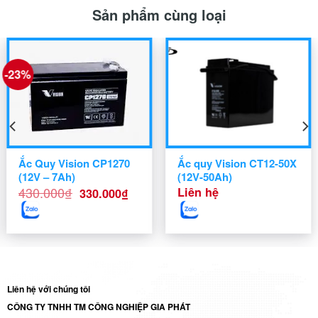
Sản phẩm cùng loại
-23%
Ắc Quy Vision CP1270
Ắc quy Vision CT12-50X
(12V – 7Ah)
(12V-50Ah)
Giá
Giá
430.000
₫
Liên hệ
330.000
₫
gốc
hiện
là:
tại
430.000₫.
là:
330.000₫.
Liên hệ với chúng tôi
CÔNG TY TNHH TM CÔNG NGHIỆP GIA PHÁT