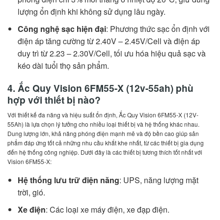
lượng ổn định khi không sử dụng lâu ngày.
Công nghệ sạc hiện đại
: Phương thức sạc ổn định với
điện áp tăng cường từ 2.40V – 2.45V/Cell và điện áp
duy trì từ 2.23 – 2.30V/Cell, tối ưu hóa hiệu quả sạc và
kéo dài tuổi thọ sản phẩm.
4. Ắc Quy Vision 6FM55-X (12v-55ah) phù
hợp với thiết bị nào?
Với thiết kế đa năng và hiệu suất ổn định, Ắc Quy Vision 6FM55-X (12V-
55Ah) là lựa chọn lý tưởng cho nhiều loại thiết bị và hệ thống khác nhau.
Dung lượng lớn, khả năng phóng điện mạnh mẽ và độ bền cao giúp sản
phẩm đáp ứng tốt cả những nhu cầu khắt khe nhất, từ các thiết bị gia dụng
đến hệ thống công nghiệp. Dưới đây là các thiết bị tương thích tốt nhất với
Vision 6FM55-X:
Hệ thống lưu trữ điện năng
: UPS, năng lượng mặt
trời, gió.
Xe điện
: Các loại xe máy điện, xe đạp điện.