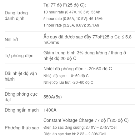
Tại 77 độ F(25 độ C):
Dung lượng
10 hour rate (0.47A, 10.5V): 55Ah
danh định
5 hour rate (0.85A, 10.5V): 46.15Ah
1 hour rate (3.25A, 9.6V): 35.1Ah
Ắc quy đã được sạc đầy 77oF(25 o C): ≤ 5.8
Nội trở
mOhms
Giảm trung bình 3% dung lượng / tháng ở
Tự phóng điện
nhiệt độ 20 độ C
Nhiệt độ phóng điện : -20~60 độ C
Dải nhiệt độ vận
Nhiệt độ sạc : -10~60 độ C
hành
Nhiệt độ lưu trữ : -20~60 độ C
Dòng phóng cực
550A(5s)
đại
Dòng ngắn mạch
1400A
Constant Voltage Charge 77 độ F(25 độ C)
Phương thức sạc
Điện áp sạc tăng cường: 2.40V – 2.45V/Cell
Điện áp sạc duy trì: 2.23 – 2.30V/Cell