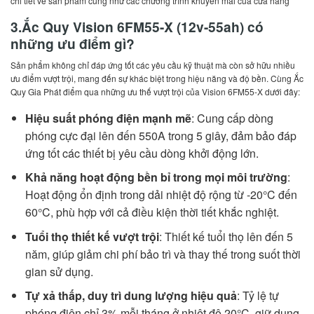
chi tiết về sản phẩm cũng như các chương trình khuyến mãi của cửa hàng
3.Ắc Quy Vision 6FM55-X (12v-55ah) có
những ưu điểm gì?
Sản phẩm không chỉ đáp ứng tốt các yêu cầu kỹ thuật mà còn sở hữu nhiều
ưu điểm vượt trội, mang đến sự khác biệt trong hiệu năng và độ bền. Cùng Ắc
Quy Gia Phát điểm qua những ưu thế vượt trội của Vision 6FM55-X dưới đây:
Hiệu suất phóng điện mạnh mẽ
: Cung cấp dòng
phóng cực đại lên đến 550A trong 5 giây, đảm bảo đáp
ứng tốt các thiết bị yêu cầu dòng khởi động lớn.
Khả năng hoạt động bền bỉ trong mọi môi trường
:
Hoạt động ổn định trong dải nhiệt độ rộng từ -20°C đến
60°C, phù hợp với cả điều kiện thời tiết khắc nghiệt.
Tuổi thọ thiết kế vượt trội
: Thiết kế tuổi thọ lên đến 5
năm, giúp giảm chi phí bảo trì và thay thế trong suốt thời
gian sử dụng.
Tự xả thấp, duy trì dung lượng hiệu quả
: Tỷ lệ tự
phóng điện chỉ 3% mỗi tháng ở nhiệt độ 20°C, giữ dung