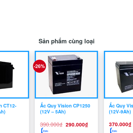
Sản phẩm cùng loại
-26%
n CT12-
Ắc Quy Vision CP1250
Ắc Quy Vi
Ah)
(12V – 5Ah)
(12V-9Ah)
Giá
Giá
390.000
₫
370.000
₫
290.000
₫
gốc
hiện