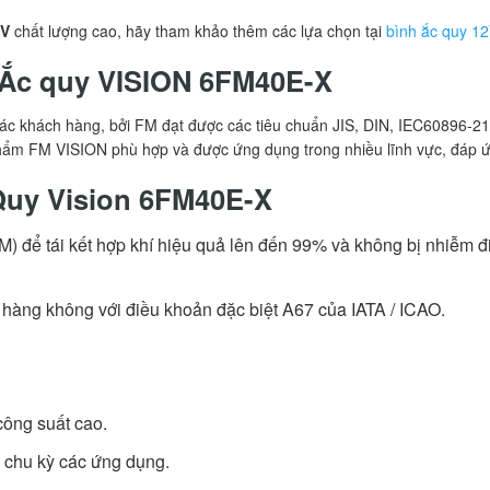
2V
chất lượng cao, hãy tham khảo thêm các lựa chọn tại
bình ắc quy 1
 Ắc quy VISION 6FM40E-X
c khách hàng, bởi FM đạt được các tiêu chuẩn JIS, DIN, IEC60896-21
m FM VISION phù hợp và được ứng dụng trong nhiều lĩnh vực, đáp ứng
 Quy Vision 6FM40E-X
 để tái kết hợp khí hiệu quả lên đến 99% và không bị nhiễm đ
 hàng không với điều khoản đặc biệt A67 của IATA / ICAO.
công suất cao.
eo chu kỳ các ứng dụng.