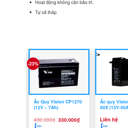
Hoạt động không cần bảo trì.
Tự xả thấp
-23%
 6FM40E-
Ắc Quy Vision CP1270
Ắc quy Visio
(12V – 7Ah)
50X (12V-50
Giá
Giá
430.000
₫
Liên hệ
330.000
₫
gốc
hiện