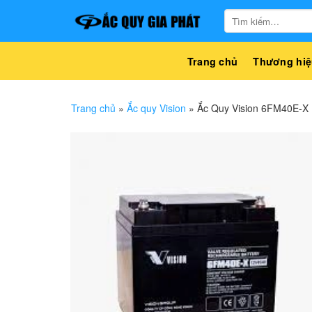
Bỏ
Tìm
qua
kiếm:
nội
dung
Trang chủ
Thương hiệ
Trang chủ
»
Ắc quy Vision
»
Ắc Quy Vision 6FM40E-X 