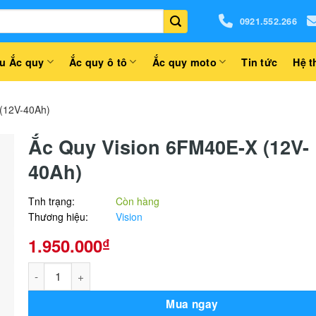
0921.552.266
u Ắc quy
Ắc quy ô tô
Ắc quy moto
Tin tức
Hệ t
(12V-40Ah)
Ắc Quy Vision 6FM40E-X (12V-
40Ah)
Tnh trạng:
Còn hàng
Thương hiệu:
Vision
1.950.000
₫
Ắc Quy Vision 6FM40E-X (12V-40Ah) số lượng
Mua ngay
Alternative: