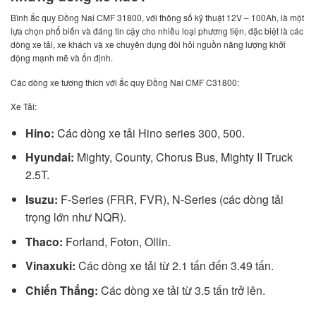
Bình ắc quy Đồng Nai CMF 31800, với thông số kỹ thuật 12V – 100Ah, là một
lựa chọn phổ biến và đáng tin cậy cho nhiều loại phương tiện, đặc biệt là các
dòng xe tải, xe khách và xe chuyên dụng đòi hỏi nguồn năng lượng khởi
động mạnh mẽ và ổn định.
Các dòng xe tương thích với ắc quy Đồng Nai CMF C31800:
Xe Tải:
Hino:
Các dòng xe tải Hino series 300, 500.
Hyundai:
Mighty, County, Chorus Bus, Mighty II Truck
2.5T.
Isuzu:
F-Series (FRR, FVR), N-Series (các dòng tải
trọng lớn như NQR).
Thaco:
Forland, Foton, Ollin.
Vinaxuki:
Các dòng xe tải từ 2.1 tấn đến 3.49 tấn.
Chiến Thắng:
Các dòng xe tải từ 3.5 tấn trở lên.