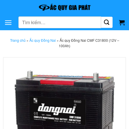
Bỏ
qua
nội
Tìm
dung
kiếm:
Trang chủ
»
Ắc quy Đồng Nai
»
Ắc quy Đồng Nai CMF C31800 (12V –
100Ah)