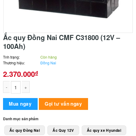
Ắc quy Đồng Nai CMF C31800 (12V –
100Ah)
Tnh trạng:
Còn hàng
Thương hiệu:
Đồng Nai
2.370.000
₫
Ắc quy Đồng Nai CMF C31800 (12V - 100Ah) số lượng
Alternative:
Mua ngay
Gọi tư vấn ngay
Danh mục sản phẩm
Ắc quy Đồng Nai
Ắc Quy 12V
Ắc quy xe Hyundai