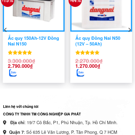
-15%
-44%
Ắc quy 150Ah-12V Đồng
Ắc quy Đồng Nai N50
Nai N150
(12V – 50Ah)
3.300.000
₫
2.270.000
₫
Được xếp
Được xếp
Giá
Giá
Giá
Giá
hạng
5.00
hạng
5.00
2.790.000
₫
1.270.000
₫
gốc
hiện
gốc
hiện
5 sao
5 sao
là:
tại
là:
tại
3.300.000₫.
là:
2.270.000₫.
là:
2.790.000₫.
1.270.000₫.
Liên hệ với chúng tôi
CÔNG TY TNHH TM CÔNG NGHIỆP GIA PHÁT
: 19/7 Cô Bắc, P1, Phú Nhuận, Tp. Hồ Chí Minh.
Địa chỉ
: Số 635 Lê Văn Lương, P. Tân Phong, Q 7 HCM
Quận 7