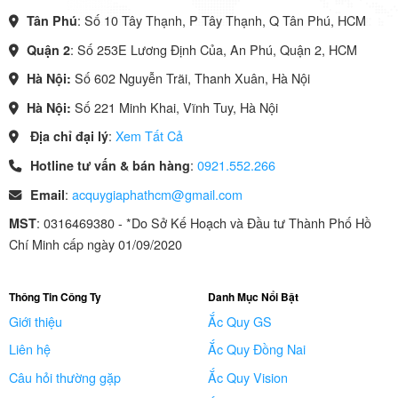
: Số 10 Tây Thạnh, P Tây Thạnh, Q Tân Phú, HCM
Tân Phú
: Số 253E Lương Định Của, An Phú, Quận 2, HCM
Quận 2
Số 602 Nguyễn Trãi, Thanh Xuân, Hà Nội
Hà Nội:
Số 221 Minh Khai, Vĩnh Tuy, Hà Nội
Hà Nội:
:
Xem Tất Cả
Địa chỉ đại lý
:
0921.552.266
Hotline tư vấn & bán hàng
:
acquygiaphathcm@gmail.com
Email
: 0316469380 - *Do Sở Kế Hoạch và Đầu tư Thành Phố Hồ
MST
Chí Minh cấp ngày 01/09/2020
Thông Tin Công Ty
Danh Mục Nổi Bật
Giới thiệu
Ắc Quy GS
Liên hệ
Ắc Quy Đồng Nai
Câu hỏi thường gặp
Ắc Quy Vision