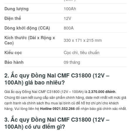
100Ah
Dung lượng
12V
Điện thế
800A
Dòng khởi động (CCA)
Kích thước (Dài x Rộng x
330 x 171 x 215 mm
Cao)
Cọc chì, tiêu chuẩn
Kiểu cọc
09 tháng
Bảo hành
2. Ắc quy Đồng Nai CMF C31800 (12V –
100Ah) giá bao nhiêu?
Giá ắc quy Đồng Nai CMF C31800 (12V – 100Ah) là
2.370.000 đ/bình
.
Chúng tôi cam kết cung cấp sản phẩm chính hãng, date mới nhất với mức giá
cạnh tranh và chính sách thu mua lại bình cũ để hỗ trợ chi phí cho khách
hàng. Vui lòng liên hệ
Hotline 0921.552.266
để nhận báo giá chính xác nhất.
3. Ắc quy Đồng Nai CMF C31800 (12V –
100Ah) có ưu điểm gì?