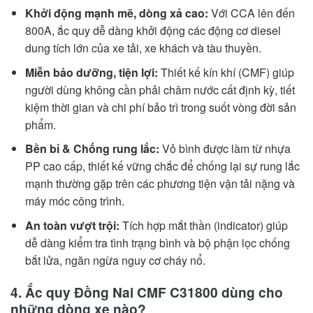
Khởi động mạnh mẽ, dòng xả cao:
Với CCA lên đến
800A, ắc quy dễ dàng khởi động các động cơ diesel
dung tích lớn của xe tải, xe khách và tàu thuyền.
Miễn bảo dưỡng, tiện lợi:
Thiết kế kín khí (CMF) giúp
người dùng không cần phải châm nước cất định kỳ, tiết
kiệm thời gian và chi phí bảo trì trong suốt vòng đời sản
phẩm.
Bền bỉ & Chống rung lắc:
Vỏ bình được làm từ nhựa
PP cao cấp, thiết kế vững chắc để chống lại sự rung lắc
mạnh thường gặp trên các phương tiện vận tải nặng và
máy móc công trình.
An toàn vượt trội:
Tích hợp mắt thần (indicator) giúp
dễ dàng kiểm tra tình trạng bình và bộ phận lọc chống
bắt lửa, ngăn ngừa nguy cơ cháy nổ.
4. Ắc quy Đồng Nai CMF C31800 dùng cho
những dòng xe nào?