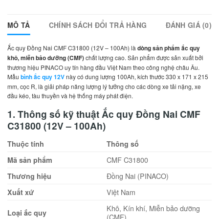
MÔ TẢ
CHÍNH SÁCH ĐỔI TRẢ HÀNG
ĐÁNH GIÁ (0)
Ắc quy Đồng Nai CMF C31800 (12V – 100Ah) là
dòng sản phẩm ắc quy
khô, miễn bảo dưỡng (CMF)
chất lượng cao. Sản phẩm được sản xuất bởi
thương hiệu PINACO uy tín hàng đầu Việt Nam theo công nghệ châu Âu.
Mẫu
bình ắc quy 12V
này có dung lượng 100Ah, kích thước 330 x 171 x 215
mm, cọc R, là giải pháp năng lượng lý tưởng cho các dòng xe tải nặng, xe
đầu kéo, tàu thuyền và hệ thống máy phát điện.
1. Thông số kỹ thuật Ắc quy Đồng Nai CMF
C31800 (12V – 100Ah)
Thuộc tính
Thông số
CMF C31800
Mã sản phẩm
Đồng Nai (PINACO)
Thương hiệu
Việt Nam
Xuất xứ
Khô, Kín khí, Miễn bảo dưỡng
Loại ắc quy
(CMF)