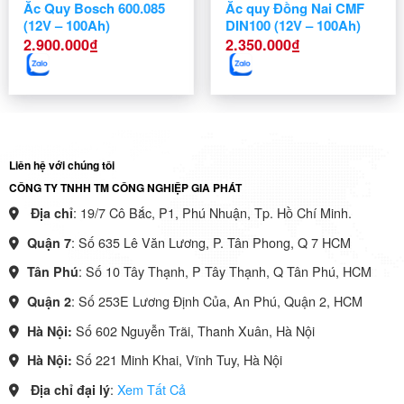
Ắc Quy Bosch 600.085
Ắc quy Đồng Nai CMF
(12V – 100Ah)
DIN100 (12V – 100Ah)
2.900.000
₫
2.350.000
₫
Liên hệ với chúng tôi
CÔNG TY TNHH TM CÔNG NGHIỆP GIA PHÁT
: 19/7 Cô Bắc, P1, Phú Nhuận, Tp. Hồ Chí Minh.
Địa chỉ
: Số 635 Lê Văn Lương, P. Tân Phong, Q 7 HCM
Quận 7
: Số 10 Tây Thạnh, P Tây Thạnh, Q Tân Phú, HCM
Tân Phú
: Số 253E Lương Định Của, An Phú, Quận 2, HCM
Quận 2
Số 602 Nguyễn Trãi, Thanh Xuân, Hà Nội
Hà Nội:
Số 221 Minh Khai, Vĩnh Tuy, Hà Nội
Hà Nội:
:
Xem Tất Cả
Địa chỉ đại lý