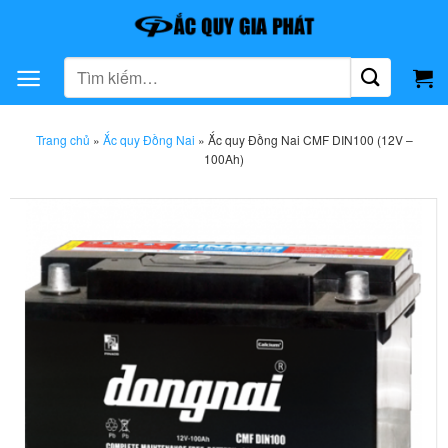
Bỏ
qua
nội
Tìm
dung
kiếm:
Trang chủ
»
Ắc quy Đồng Nai
»
Ắc quy Đồng Nai CMF DIN100 (12V –
100Ah)