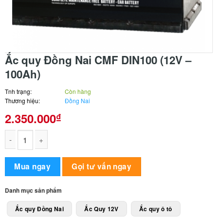
Ắc quy Đồng Nai CMF DIN100 (12V –
100Ah)
Tnh trạng:
Còn hàng
Thương hiệu:
Đồng Nai
2.350.000
₫
Ắc quy Đồng Nai CMF DIN100 (12V - 100Ah) số lượng
Alternative:
Mua ngay
Gọi tư vấn ngay
Danh mục sản phẩm
Ắc quy Đồng Nai
Ắc Quy 12V
Ắc quy ô tô