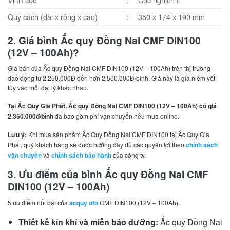
Quy cách (dài x rộng x cao)
:
350 x 174 x 190 mm
2. Giá bình Ắc quy Đồng Nai CMF DIN100
(12V – 100Ah)?
Giá bán của Ắc quy Đồng Nai CMF DIN100 (12V – 100Ah) trên thị trường
dao động từ 2.250.000Đ đến hơn 2.500.000Đ/bình. Giá này là giá niêm yết
tùy vào mỗi đại lý khác nhau.
Tại Ắc Quy Gia Phát, Ắc quy Đồng Nai CMF DIN100 (12V – 100Ah) có giá
2.350.000đ/bình
đã bao gồm phí vận chuyển nếu mua online.
Lưu ý:
Khi mua sản phẩm Ắc Quy Đồng Nai CMF DIN100 tại Ắc Quy Gia
Phát, quý khách hàng sẽ được hưởng đầy đủ các quyền lợi theo
chính sách
vận chuyển
và
chính sách bảo hành
của công ty.
3. Ưu điểm của bình Ắc quy Đồng Nai CMF
DIN100 (12V – 100Ah)
5 ưu điểm nổi bật của
acquy oto
CMF DIN100 (12V – 100Ah):
Thiết kế kín khí và miễn bảo dưỡng:
Ắc quy Đồng Nai