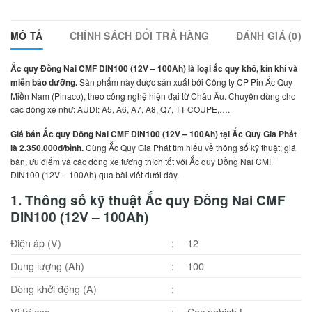
MÔ TẢ
CHÍNH SÁCH ĐỔI TRẢ HÀNG
ĐÁNH GIÁ (0)
Ắc quy Đồng Nai CMF DIN100 (12V – 100Ah) là loại ắc quy khô, kín khí và
miễn bảo dưỡng.
Sản phẩm này được sản xuất bởi Công ty CP Pin Ắc Quy
Miền Nam (Pinaco), theo công nghệ hiện đại từ Châu Âu. Chuyên dùng cho
các dòng xe như: AUDI: A5, A6, A7, A8, Q7, TT COUPE,….
Giá bán Ắc quy Đồng Nai CMF DIN100 (12V – 100Ah) tại Ắc Quy Gia Phát
là 2.350.000đ/bình.
Cùng Ắc Quy Gia Phát tìm hiểu về thông số kỹ thuật, giá
bán, ưu điểm và các dòng xe tương thích tốt với Ắc quy Đồng Nai CMF
DIN100 (12V – 100Ah) qua bài viết dưới đây.
1. Thông số kỹ thuật Ắc quy Đồng Nai CMF
DIN100 (12V – 100Ah)
Điện áp (V)
:
12
Dung lượng (Ah)
:
100
Dòng khởi động (A)
:
Vị trí cọc
:
Cọc nghịch L