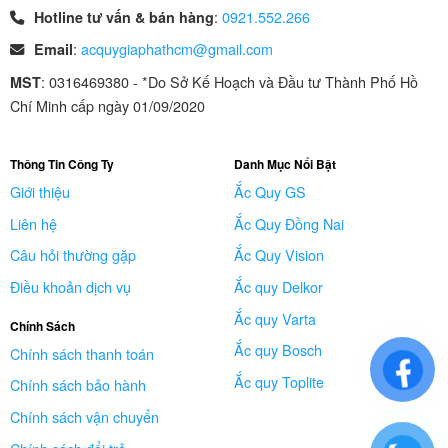
:
0921.552.266
Hotline tư vấn & bán hàng
:
acquygiaphathcm@gmail.com
Email
: 0316469380 - *Do Sở Kế Hoạch và Đầu tư Thành Phố Hồ
MST
Chí Minh cấp ngày 01/09/2020
Thông Tin Công Ty
Danh Mục Nổi Bật
Giới thiệu
Ắc Quy GS
Liên hệ
Ắc Quy Đồng Nai
Câu hỏi thường gặp
Ắc Quy Vision
Điều khoản dịch vụ
Ắc quy Delkor
Ắc quy Varta
Chính Sách
Ắc quy Bosch
Chính sách thanh toán
Ắc quy Toplite
Chính sách bảo hành
Chính sách vận chuyển