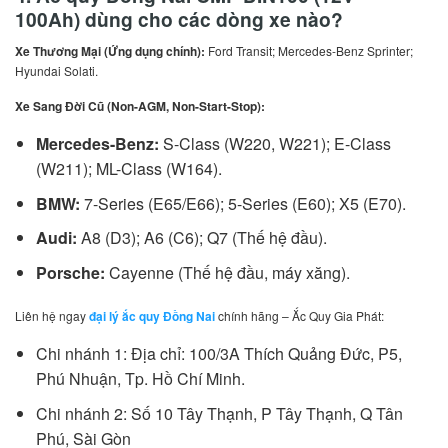
100Ah)
dùng cho các dòng xe nào?
Xe Thương Mại (Ứng dụng chính):
Ford Transit; Mercedes-Benz Sprinter;
Hyundai Solati.
Xe Sang Đời Cũ (Non-AGM, Non-Start-Stop):
Mercedes-Benz:
S-Class (W220, W221); E-Class
(W211); ML-Class (W164).
BMW:
7-Series (E65/E66); 5-Series (E60); X5 (E70).
Audi:
A8 (D3); A6 (C6); Q7 (Thế hệ đầu).
Porsche:
Cayenne (Thế hệ đầu, máy xăng).
Liên hệ ngay
đại lý ắc quy Đồng Nai
chính hãng – Ắc Quy Gia Phát:
Chi nhánh 1: Địa chỉ: 100/3A Thích Quảng Đức, P5,
Phú Nhuận, Tp. Hồ Chí Minh.
Chi nhánh 2: Số 10 Tây Thạnh, P Tây Thạnh, Q Tân
Phú, Sài Gòn