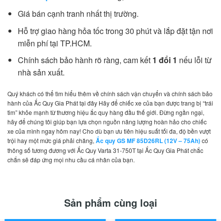
Giá bán cạnh tranh nhất thị trường.
Hỗ trợ giao hàng hỏa tốc trong 30 phút và lắp đặt tận nơi
miễn phí tại TP.HCM.
Chính sách bảo hành rõ ràng, cam kết
1 đổi 1
nếu lỗi từ
nhà sản xuất.
Quý khách có thể tìm hiểu thêm về chính sách vận chuyển và chính sách bảo
hành của Ắc Quy Gia Phát tại đây Hãy để chiếc xe của bạn được trang bị “trái
tim” khỏe mạnh từ thương hiệu ắc quy hàng đầu thế giới. Đừng ngần ngại,
hãy để chúng tôi giúp bạn lựa chọn nguồn năng lượng hoàn hảo cho chiếc
xe của mình ngay hôm nay! Cho dù bạn ưu tiên hiệu suất tối đa, độ bền vượt
trội hay một mức giá phải chăng,
Ắc quy GS MF 85D26RL (12V – 75Ah)
có
thông số tương đương với Ắc Quy Varta 31-750T tại Ắc Quy Gia Phát chắc
chắn sẽ đáp ứng mọi nhu cầu cá nhân của bạn.
Sản phẩm cùng loại