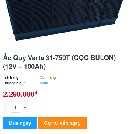
Ắc Quy Varta 31-750T (CỌC BULON)
(12V – 100Ah)
Tnh trạng:
Còn hàng
Thương hiệu:
Varta
2.290.000
₫
Ắc Quy Varta 31-750T (CỌC BULON) (12V - 100Ah) số lượng
Alternative:
Mua ngay
Gọi tư vấn ngay