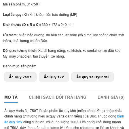
Mã sản phẩm:
31-750T
Loại ắc quy:
Kín khí, khô, miễn bảo dưỡng (MF)
Kích thước (D x R x C):
330 x 172 x 240 mm
Ưu điểm:
Miễn bảo dưỡng, độ bền cao, an toàn (vỏ cứng, lọc chống cháy, mắt
thần), chất lượng chuẩn Đức.
Dòng xe tương thích:
Xe tải hạng nặng, xe khách, xe container, xe đầu kéo
Mỹ, máy phát điện, tàu thuyền, xe nâng,
Danh mục sản phẩm
Ắc Quy Varta
Ắc Quy 12V
Ắc quy xe Hyundai
MÔ TẢ
CHÍNH SÁCH ĐỔI TRẢ HÀNG
ĐÁNH GIÁ (0)
Ắc quy Varta 31-750T là sản phẩm ắc quy khô (miễn bảo dưỡng) nhập khẩu
chính hãng từ thương hiệu acquy Varta danh tiếng của Đức. Thuộc dòng
bình
ắc quy 12V
công suất lớn, với dung lượng 100AH và dòng khởi động mạnh
mẽ 750A, đây là nguồn năng lượng lý tưởng cho các dòng xe tải, xe khách và