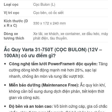
Cọc Bulon (L)
Loại cọc
Cọc bên, có ốc siết
Vị trí cọc
Kích thước (D
330 x 172 x 240 mm
x R x C)
Xe tải, xe khách, xe container, xe đầu kéo, máy
Dòng xe
phát điện, tàu thuyền.
tương thích
Ắc Quy Varta 31-750T (CỌC BULON) (12V –
100Ah) có ưu điểm gì?
Công nghệ tấm lưới PowerFrame® độc quyền:
Tăng
cường dòng khởi động mạnh mẽ hơn 25%, sạc lại
nhanh, chống ăn mòn và rung lắc vượt trội.
Miễn bảo dưỡng (Maintenance Free):
Ắc quy kín khí,
không cần bổ sung dung dịch điện phân, tiết kiệm thời
gian và công sức.
Độ bền và an toàn cao:
Vỏ bình cứng cáp, gia cố chắc