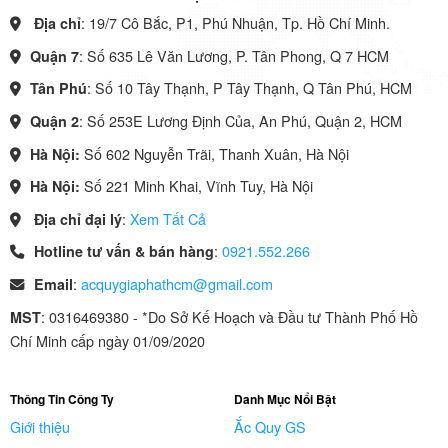
: 19/7 Cô Bắc, P1, Phú Nhuận, Tp. Hồ Chí Minh.
Địa chỉ
: Số 635 Lê Văn Lương, P. Tân Phong, Q 7 HCM
Quận 7
: Số 10 Tây Thạnh, P Tây Thạnh, Q Tân Phú, HCM
Tân Phú
: Số 253E Lương Định Của, An Phú, Quận 2, HCM
Quận 2
Số 602 Nguyễn Trãi, Thanh Xuân, Hà Nội
Hà Nội:
Số 221 Minh Khai, Vĩnh Tuy, Hà Nội
Hà Nội:
:
Xem Tất Cả
Địa chỉ đại lý
:
0921.552.266
Hotline tư vấn & bán hàng
:
acquygiaphathcm@gmail.com
Email
: 0316469380 - *Do Sở Kế Hoạch và Đầu tư Thành Phố Hồ
MST
Chí Minh cấp ngày 01/09/2020
Thông Tin Công Ty
Danh Mục Nổi Bật
Giới thiệu
Ắc Quy GS