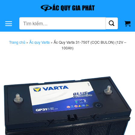
Bỏ
qua
nội
Tìm
dung
kiếm:
Trang chủ
»
Ắc quy Varta
»
Ắc Quy Varta 31-750T (CỌC BULON) (12V –
100Ah)