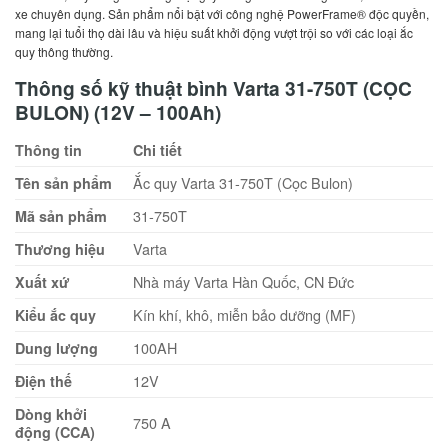
xe chuyên dụng. Sản phẩm nổi bật với công nghệ PowerFrame® độc quyền,
mang lại tuổi thọ dài lâu và hiệu suất khởi động vượt trội so với các loại ắc
quy thông thường.
Thông số kỹ thuật bình Varta 31-750T (CỌC
BULON) (12V – 100Ah)
Thông tin
Chi tiết
Ắc quy Varta 31-750T (Cọc Bulon)
Tên sản phẩm
31-750T
Mã sản phẩm
Varta
Thương hiệu
Nhà máy Varta Hàn Quốc, CN Đức
Xuất xứ
Kín khí, khô, miễn bảo dưỡng (MF)
Kiểu ắc quy
100AH
Dung lượng
12V
Điện thế
Dòng khởi
750 A
động (CCA)