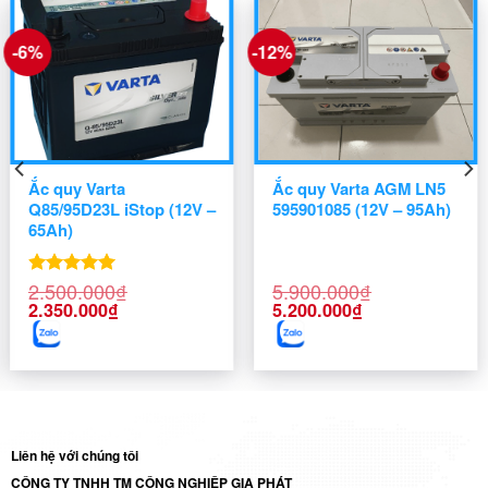
-6%
-12%
Ắc quy Varta
Ắc quy Varta AGM LN5
Q85/95D23L iStop (12V –
595901085 (12V – 95Ah)
65Ah)
2.500.000
₫
5.900.000
₫
Được xếp
Giá
Giá
Giá
Giá
hạng
5.00
2.350.000
₫
5.200.000
₫
gốc
hiện
gốc
hiện
5 sao
là:
tại
là:
tại
2.500.000₫.
là:
5.900.000₫.
là:
2.350.000₫.
5.200.000₫.
Liên hệ với chúng tôi
CÔNG TY TNHH TM CÔNG NGHIỆP GIA PHÁT