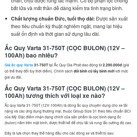
chắn, chịu được rung lắc mạnh. Có bộ phận lọc chống
bắt lửa và mắt thần dễ dàng kiểm tra tình trạng bình.
Chất lượng chuẩn Đức, tuổi thọ dài:
Được sản xuất
theo tiêu chuẩn kỹ thuật nghiêm ngặt, mang lại hiệu
suất ổn định và thời gian sử dụng lâu dài.
Ắc Quy Varta 31-750T (CỌC BULON) (12V –
100Ah) bao nhiêu?
Giá ắc quy Varta
31-750T
tại Ắc Quy Gia Phát dao động từ
2.290.000đ
(giá
có thể thay đổi tùy thời điểm). Chính sách
đổi bình cũ lấy bình mới
với mức
giá ưu đãi.
Ắc Quy Varta 31-750T (CỌC BULON) (12V –
100Ah) tương thích với loại xe nào?
Ắc quy Varta 31-750T (12V-100Ah) là dòng ắc quy chuyên dụng cho xe tải
nặng và các ứng dụng thương mại, thuộc Group Size 31 theo tiêu chuẩn BCI
của Mỹ. Đặc điểm nhận dạng chính của sản phẩm là cọc bình dạng ốc
(bulon) nằm trên mặt bình, được thiết kế để chịu tải và rung lắc cường độ cao.
Đây là lựa chọn thay thế hàng đầu cho các dòng xe và thiết bị sau: