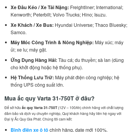
Xe Đầu Kéo / Xe Tải Nặng:
Freightliner; International;
Kenworth; Peterbilt; Volvo Trucks; Hino; Isuzu.
Xe Khách / Xe Bus:
Hyundai Universe; Thaco Bluesky;
Samco.
Máy Móc Công Trình & Nông Nghiệp:
Máy xúc; máy
ủi; xe lu; máy gặt.
Ứng Dụng Hàng Hải:
Tàu cá; du thuyền; sà lan (dùng
cho khởi động hoặc hệ thống phụ).
Hệ Thống Lưu Trữ:
Máy phát điện công nghiệp; hệ
thống UPS công suất lớn.
Mua ắc quy Varta 31-750T ở đâu?
Để sở hữu
ắc quy Varta 31-750T
(12V – 100Ah) chính hãng với chất lượng
đảm bảo và dịch vụ chuyên nghiệp, Quý khách hàng hãy liên hệ ngay với
Đại lý Ắc Quy Gia Phát. Chúng tôi cam kết:
Bình điện xe ô tô
chính hãng, date mới 100%.