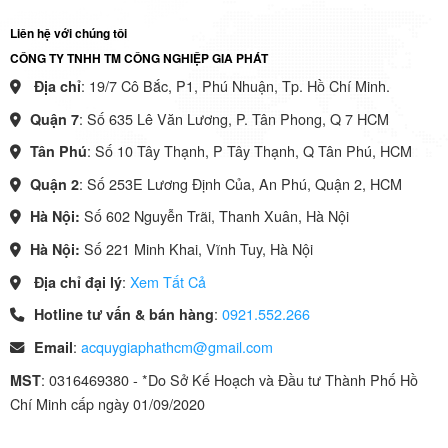
Liên hệ với chúng tôi
CÔNG TY TNHH TM CÔNG NGHIỆP GIA PHÁT
: 19/7 Cô Bắc, P1, Phú Nhuận, Tp. Hồ Chí Minh.
Địa chỉ
: Số 635 Lê Văn Lương, P. Tân Phong, Q 7 HCM
Quận 7
: Số 10 Tây Thạnh, P Tây Thạnh, Q Tân Phú, HCM
Tân Phú
: Số 253E Lương Định Của, An Phú, Quận 2, HCM
Quận 2
Số 602 Nguyễn Trãi, Thanh Xuân, Hà Nội
Hà Nội:
Số 221 Minh Khai, Vĩnh Tuy, Hà Nội
Hà Nội:
:
Xem Tất Cả
Địa chỉ đại lý
:
0921.552.266
Hotline tư vấn & bán hàng
:
acquygiaphathcm@gmail.com
Email
: 0316469380 - *Do Sở Kế Hoạch và Đầu tư Thành Phố Hồ
MST
Chí Minh cấp ngày 01/09/2020