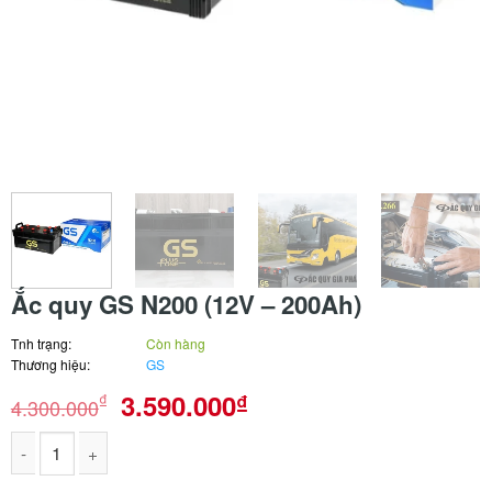
Ắc quy GS N200 (12V – 200Ah)
Tnh trạng:
Còn hàng
Thương hiệu:
GS
Giá
Giá
3.590.000
₫
₫
4.300.000
gốc
hiện
là:
tại
4.300.000₫.
là:
Ắc quy GS N200 (12V - 200Ah) số lượng