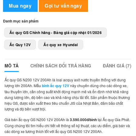
3.590.000₫.
Alternative:
Mua ngay
Gọi tư vấn ngay
Danh mục sản phẩm
Ắc quy GS Chính hãng - Bảng giá cập nhật 01/2026
Ắc Quy 12V
Ắc quy xe Hyundai
MÔ TẢ
CHÍNH SÁCH ĐỔI TRẢ HÀNG
ĐÁNH GIÁ (7)
Ắc quy GS N200 12V 200Ah là loại acquy axit nước truyền thống với dung
lượng lớn 200Ah. Mẫu
bình ắc quy 12V
này chuyên dùng cho các dòng xe,
tàu thuyền lớn, cần công suất khởi động mạnh mẽ và ổn định nhờ khả năng
dung lượng lớn, độ bền cao và khả năng chịu tải tốt. Sản phẩm thuộc thương
hiệu GS, được sản xuất theo tiêu chuẩn JIS của Nhật Bản, đảm bảo chất
lượng và độ bền vượt trội.
Giá bán ắc quy GS N200 12V 200Ah là
3.590.000đ/bình
tại Ắc quy Gia Phát.
Cùng chúng tôi tìm hiểu chi tiết về thông số kỹ thuật, các ưu điểm, giá bán và
các dòng xe tương thích tốt với ắc quy GS N200 12V 200Ah.