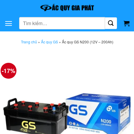
Bỏ
qua
nội
Tìm
dung
kiếm:
Trang chủ
»
Ắc quy GS
»
Ắc quy GS N200 (12V – 200Ah)
-17%