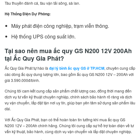
Tàu thuyền đánh cá, tàu vận tải sông, sà lan.
Hệ Thống Điện Dự Phòng:
Máy phát điện công nghiệp, trạm viễn thông.
Hệ thống UPS công suất lớn.
Tại sao nên mua ắc quy GS N200 12V 200Ah
tại Ắc Quy Gia Phát?
Ắc Quy Gia Phát tự hào là
đại lý bình ắc quy GS ở TP.HCM
, chuyên cung cấp
các dòng ắc quy dung lượng lớn, bao gồm ắc quy GS N200 12V – 200Ah với
giá 3.590.000đ/bình.
Chúng tôi cam kết cung cấp sản phẩm chất lượng cao, đồng thời mang đến
dịch vụ tư vấn kỹ thuật chuyên nghiệp, chính sách bảo hành rõ ràng và dịch
vụ vận chuyển, lắp đặt tận nơi uy tín, giúp bạn yên tâm sử dụng sản phẩm lâu
dài.
Với Ắc Quy Gia Phát, bạn có thể hoàn toàn tin tưởng khi mua ắc quy GS
N200 12V – 200Ah chính hãng. Chúng tôi cung cấp sự hỗ trợ toàn diện về tư
vấn kỹ thuật, bảo hành, cùng dịch vụ vận chuyển và lắp đặt chuyên nghiệp.