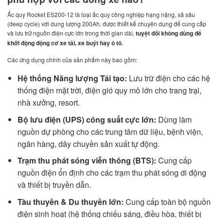
Ắc quy Rocket ES200-12 là loại ắc quy công nghiệp hạng nặng, xả sâu
(deep cycle) với dung lượng 200Ah, được thiết kế chuyên dụng để cung cấp
và lưu trữ nguồn điện cực lớn trong thời gian dài,
tuyệt đối không dùng để
khởi động động cơ xe tải, xe buýt hay ô tô
.
Các ứng dụng chính của sản phẩm này bao gồm:
Hệ thống Năng lượng Tái tạo:
Lưu trữ điện cho các hệ
thống điện mặt trời, điện gió quy mô lớn cho trang trại,
nhà xưởng, resort.
Bộ lưu điện (UPS) công suất cực lớn:
Dùng làm
nguồn dự phòng cho các trung tâm dữ liệu, bệnh viện,
ngân hàng, dây chuyền sản xuất tự động.
Trạm thu phát sóng viễn thông (BTS):
Cung cấp
nguồn điện ổn định cho các trạm thu phát sóng di động
và thiết bị truyền dẫn.
Tàu thuyền & Du thuyền lớn:
Cung cấp toàn bộ nguồn
điện sinh hoạt (hệ thống chiếu sáng, điều hòa, thiết bị