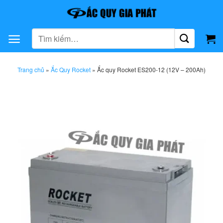
Bỏ
qua
nội
Tìm
dung
kiếm:
Trang chủ
»
Ắc Quy Rocket
»
Ắc quy Rocket ES200-12 (12V – 200Ah)