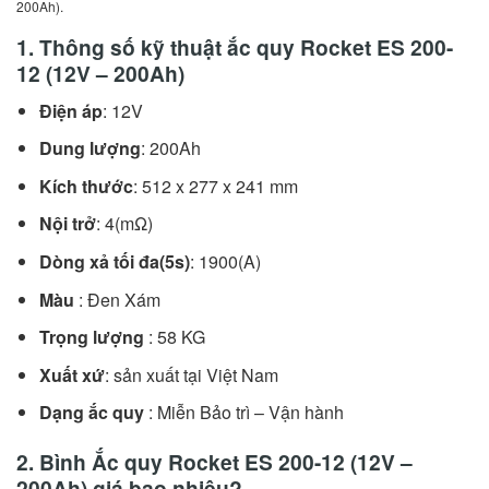
200Ah).
1. Thông số kỹ thuật ắc quy Rocket ES 200-
12 (12V – 200Ah)
Điện áp
: 12V
Dung lượng
: 200Ah
Kích thước
: 512 x 277 x 241 mm
Nội trở
: 4(mΩ)
Dòng xả tối đa(5s)
: 1900(A)
Màu
: Đen Xám
Trọng lượng
: 58 KG
Xuất xứ
: sản xuất tại Việt Nam
Dạng ắc quy
: Miễn Bảo trì – Vận hành
2. Bình Ắc quy Rocket ES 200-12 (12V –
200Ah) giá bao nhiêu?