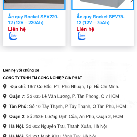
Ắc quy Rocket SEV220-
Ắc quy Rocket SEV75-
12 (12V – 220Ah)
12 (12V – 75Ah)
Liên hệ
Liên hệ
Liên hệ với chúng tôi
CÔNG TY TNHH TM CÔNG NGHIỆP GIA PHÁT
: 19/7 Cô Bắc, P1, Phú Nhuận, Tp. Hồ Chí Minh.
Địa chỉ
: Số 635 Lê Văn Lương, P. Tân Phong, Q 7 HCM
Quận 7
: Số 10 Tây Thạnh, P Tây Thạnh, Q Tân Phú, HCM
Tân Phú
: Số 253E Lương Định Của, An Phú, Quận 2, HCM
Quận 2
Số 602 Nguyễn Trãi, Thanh Xuân, Hà Nội
Hà Nội:
Số 221 Minh Khai, Vĩnh Tuy, Hà Nội
Hà Nội: