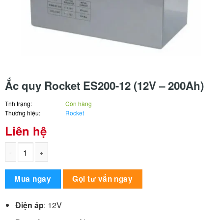
Ắc quy Rocket ES200-12 (12V – 200Ah)
Tnh trạng:
Còn hàng
Thương hiệu:
Rocket
Liên hệ
Ắc quy Rocket ES200-12 (12V - 200Ah) số lượng
Alternative:
Mua ngay
Gọi tư vấn ngay
Điện áp
: 12V