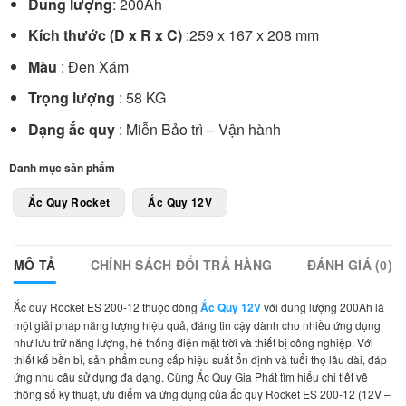
Dung lượng
: 200Ah
Kích thước (D x R x C)
:259 x 167 x 208 mm
Màu
: Đen Xám
Trọng lượng
: 58 KG
Dạng ắc quy
: Miễn Bảo trì – Vận hành
Danh mục sản phẩm
Ắc Quy Rocket
Ắc Quy 12V
MÔ TẢ
CHÍNH SÁCH ĐỔI TRẢ HÀNG
ĐÁNH GIÁ (0)
Ắc quy Rocket ES 200-12 thuộc dòng
Ắc Quy 12V
với dung lượng 200Ah là
một giải pháp năng lượng hiệu quả, đáng tin cậy dành cho nhiều ứng dụng
như lưu trữ năng lượng, hệ thống điện mặt trời và thiết bị công nghiệp. Với
thiết kế bền bỉ, sản phẩm cung cấp hiệu suất ổn định và tuổi thọ lâu dài, đáp
ứng nhu cầu sử dụng đa dạng. Cùng Ắc Quy Gia Phát tìm hiểu chi tiết về
thông số kỹ thuật, ưu điểm và ứng dụng của ắc quy Rocket ES 200-12 (12V –