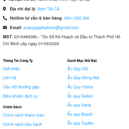
:
Xem Tất Cả
Địa chỉ đại lý
:
0921.552.266
Hotline tư vấn & bán hàng
:
acquygiaphathcm@gmail.com
Email
: 0316469380 - *Do Sở Kế Hoạch và Đầu tư Thành Phố Hồ
MST
Chí Minh cấp ngày 01/09/2020
Thông Tin Công Ty
Danh Mục Nổi Bật
Giới thiệu
Ắc Quy GS
Liên hệ
Ắc Quy Đồng Nai
Câu hỏi thường gặp
Ắc Quy Vision
Điều khoản dịch vụ
Ắc quy Delkor
Ắc quy Varta
Chính Sách
Ắc quy Bosch
Chính sách thanh toán
Ắc quy Toplite
Chính sách bảo hành