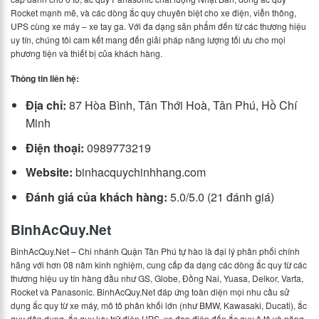
Rocket mạnh mẽ, và các dòng ắc quy chuyên biệt cho xe điện, viễn thông,
UPS cùng xe máy – xe tay ga. Với đa dạng sản phẩm đến từ các thương hiệu
uy tín, chúng tôi cam kết mang đến giải pháp năng lượng tối ưu cho mọi
phương tiện và thiết bị của khách hàng.
Thông tin liên hệ:
Địa chỉ:
87 Hòa Bình, Tân Thới Hoà, Tân Phú, Hồ Chí
Minh
Điện thoại:
0989773219
Website:
binhacquychinhhang.com
Đánh giá của khách hàng:
5.0/5.0 (21 đánh giá)
BinhAcQuy.Net
BinhAcQuy.Net – Chi nhánh Quận Tân Phú tự hào là đại lý phân phối chính
hãng với hơn 08 năm kinh nghiệm, cung cấp đa dạng các dòng ắc quy từ các
thương hiệu uy tín hàng đầu như GS, Globe, Đồng Nai, Yuasa, Delkor, Varta,
Rocket và Panasonic. BinhAcQuy.Net đáp ứng toàn diện mọi nhu cầu sử
dụng ắc quy từ xe máy, mô tô phân khối lớn (như BMW, Kawasaki, Ducati), ắc
quy dân dụng, ắc quy lưu trữ điện UPS, xe đạp điện đến ắc quy ô tô và năng