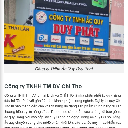
Công ty TNhh Ắc Quy Duy Phát
Công ty TNHH TM DV Chí Thọ
Công ty TNHH Thương mại Dịch vụ CHÍ THỌ là nhà phân phối ắc quy hàng
đầu tại Tân Phú với gần 20 năm kinh nghiệm trong ngành. Đại lý ắc quy Chí
Thọ tự hào mang đến cho khách hàng đa dạng sản phẩm chính hãng từ các
thương hiệu uy tín hàng đầu. Danh mục sản phẩm của chúng tôi bao gồm:
ắc quy Đồng Nai cao cấp, ắc quy Globe đa dạng, dòng ắc quy GS nổi tiếng,
ắc quy chuyên dụng cho môtô phân khối lớn, các loại ắc quy nhập khẩu cao
cấp dành cho ô tô, ắc quy Panasonic chất lượng Nhật Bản, dòng ắc quy