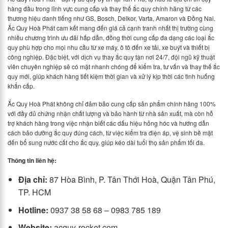
hàng đầu trong lĩnh vực cung cấp và thay thế ắc quy chính hãng từ các
thương hiệu danh tiếng như GS, Bosch, Delkor, Varta, Amaron và Đồng Nai.
Ắc Quy Hoà Phát cam kết mang đến giá cả cạnh tranh nhất thị trường cùng
nhiều chương trình ưu đãi hấp dẫn, đồng thời cung cấp đa dạng các loại ắc
quy phù hợp cho mọi nhu cầu từ xe máy, ô tô đến xe tải, xe buýt và thiết bị
công nghiệp. Đặc biệt, với dịch vụ thay ắc quy tận nơi 24/7, đội ngũ kỹ thuật
viên chuyên nghiệp sẽ có mặt nhanh chóng để kiểm tra, tư vấn và thay thế ắc
quy mới, giúp khách hàng tiết kiệm thời gian và xử lý kịp thời các tình huống
khẩn cấp.
Ắc Quy Hoà Phát không chỉ đảm bảo cung cấp sản phẩm chính hãng 100%
với đầy đủ chứng nhận chất lượng và bảo hành từ nhà sản xuất, mà còn hỗ
trợ khách hàng trong việc nhận biết các dấu hiệu hỏng hóc và hướng dẫn
cách bảo dưỡng ắc quy đúng cách, từ việc kiểm tra điện áp, vệ sinh bề mặt
đến bổ sung nước cất cho ắc quy, giúp kéo dài tuổi thọ sản phẩm tối đa.
Thông tin liên hệ:
Địa chỉ:
87 Hòa Bình, P. Tân Thới Hoà, Quận Tân Phú,
TP. HCM
Hotline:
0937 38 58 68 – 0983 785 189
Website:
acquy-rocket.com