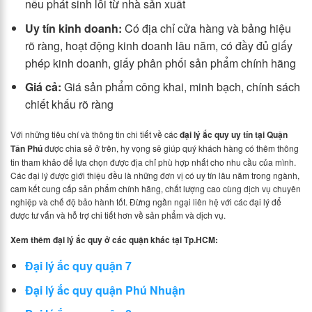
nếu phát sinh lỗi từ nhà sản xuất
Uy tín kinh doanh:
Có địa chỉ cửa hàng và bảng hiệu
rõ ràng, hoạt động kinh doanh lâu năm, có đầy đủ giấy
phép kinh doanh, giấy phân phối sản phẩm chính hãng
Giá cả:
Giá sản phẩm công khai, minh bạch, chính sách
chiết khấu rõ ràng
Với những tiêu chí và thông tin chi tiết về các
đại lý ắc quy uy tín tại Quận
Tân Phú
được chia sẻ ở trên, hy vọng sẽ giúp quý khách hàng có thêm thông
tin tham khảo để lựa chọn được địa chỉ phù hợp nhất cho nhu cầu của mình.
Các đại lý được giới thiệu đều là những đơn vị có uy tín lâu năm trong ngành,
cam kết cung cấp sản phẩm chính hãng, chất lượng cao cùng dịch vụ chuyên
nghiệp và chế độ bảo hành tốt. Đừng ngần ngại liên hệ với các đại lý để
được tư vấn và hỗ trợ chi tiết hơn về sản phẩm và dịch vụ.
Xem thêm đại lý ắc quy ở các quận khác tại Tp.HCM:
Đại lý ắc quy quận 7
Đại lý ắc quy quận Phú Nhuận