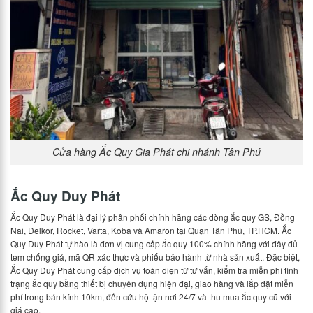
Cửa hàng Ắc Quy Gia Phát chi nhánh Tân Phú
Ắc Quy Duy Phát
Ắc Quy Duy Phát là đại lý phân phối chính hãng các dòng ắc quy GS, Đồng
Nai, Delkor, Rocket, Varta, Koba và Amaron tại Quận Tân Phú, TP.HCM. Ắc
Quy Duy Phát tự hào là đơn vị cung cấp ắc quy 100% chính hãng với đầy đủ
tem chống giả, mã QR xác thực và phiếu bảo hành từ nhà sản xuất. Đặc biệt,
Ắc Quy Duy Phát cung cấp dịch vụ toàn diện từ tư vấn, kiểm tra miễn phí tình
trạng ắc quy bằng thiết bị chuyên dụng hiện đại, giao hàng và lắp đặt miễn
phí trong bán kính 10km, đến cứu hộ tận nơi 24/7 và thu mua ắc quy cũ với
giá cao.