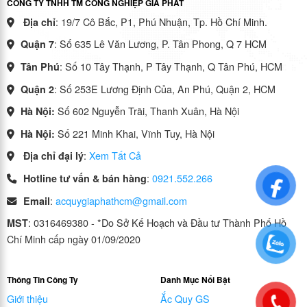
CÔNG TY TNHH TM CÔNG NGHIỆP GIA PHÁT
: 19/7 Cô Bắc, P1, Phú Nhuận, Tp. Hồ Chí Minh.
Địa chỉ
: Số 635 Lê Văn Lương, P. Tân Phong, Q 7 HCM
Quận 7
: Số 10 Tây Thạnh, P Tây Thạnh, Q Tân Phú, HCM
Tân Phú
: Số 253E Lương Định Của, An Phú, Quận 2, HCM
Quận 2
Số 602 Nguyễn Trãi, Thanh Xuân, Hà Nội
Hà Nội:
Số 221 Minh Khai, Vĩnh Tuy, Hà Nội
Hà Nội:
:
Xem Tất Cả
Địa chỉ đại lý
:
0921.552.266
Hotline tư vấn & bán hàng
:
acquygiaphathcm@gmail.com
Email
: 0316469380 - *Do Sở Kế Hoạch và Đầu tư Thành Phố Hồ
MST
Chí Minh cấp ngày 01/09/2020
Thông Tin Công Ty
Danh Mục Nổi Bật
Giới thiệu
Ắc Quy GS