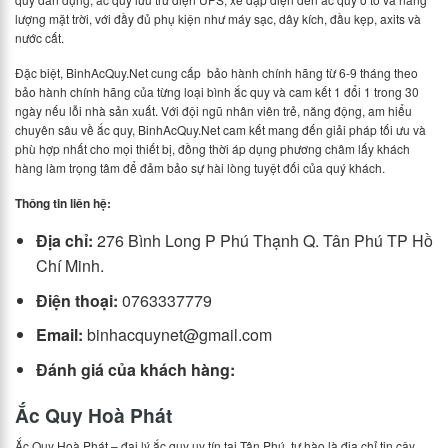
lượng mặt trời, với đầy đủ phụ kiện như máy sạc, dây kích, đầu kẹp, axits và
nước cất.
Đặc biệt, BinhAcQuy.Net cung cấp bảo hành chính hãng từ 6-9 tháng theo
bảo hành chính hãng của từng loại bình ắc quy và cam kết 1 đổi 1 trong 30
ngày nếu lỗi nhà sản xuất. Với đội ngũ nhân viên trẻ, năng động, am hiểu
chuyên sâu về ắc quy, BinhAcQuy.Net cam kết mang đến giải pháp tối ưu và
phù hợp nhất cho mọi thiết bị, đồng thời áp dụng phương châm lấy khách
hàng làm trọng tâm để đảm bảo sự hài lòng tuyệt đối của quý khách.
Thông tin liên hệ:
Địa chỉ:
276 Bình Long P Phú Thạnh Q. Tân Phú TP Hồ
Chí Minh.
Điện thoại:
0763337779
Email:
binhacquynet@gmail.com
Đánh giá của khách hàng:
Ắc Quy Hoà Phát
Ắc Quy Hoà Phát – đại lý ắc quy uy tín tại Tân Phú, tự hào là địa chỉ tin cậy