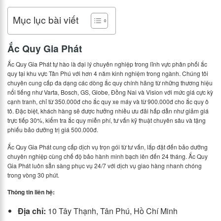
Mục lục bài viết
Ắc Quy Gia Phát
Ắc Quy Gia Phát tự hào là đại lý chuyên nghiệp trong lĩnh vực phân phối ắc
quy tại khu vực Tân Phú với hơn 4 năm kinh nghiệm trong ngành. Chúng tôi
chuyên cung cấp đa dạng các dòng ắc quy chính hãng từ những thương hiệu
nổi tiếng như Varta, Bosch, GS, Globe, Đồng Nai và Vision với mức giá cực kỳ
cạnh tranh, chỉ từ 350.000đ cho ắc quy xe máy và từ 900.000đ cho ắc quy ô
tô. Đặc biệt, khách hàng sẽ được hưởng nhiều ưu đãi hấp dẫn như giảm giá
trực tiếp 30%, kiểm tra ắc quy miễn phí, tư vấn kỹ thuật chuyên sâu và tặng
phiếu bảo dưỡng trị giá 500.000đ.
Ắc Quy Gia Phát cung cấp dịch vụ trọn gói từ tư vấn, lắp đặt đến bảo dưỡng
chuyên nghiệp cùng chế độ bảo hành minh bạch lên đến 24 tháng. Ắc Quy
Gia Phát luôn sẵn sàng phục vụ 24/7 với dịch vụ giao hàng nhanh chóng
trong vòng 30 phút.
Thông tin liên hệ:
Địa chỉ:
10 Tây Thạnh, Tân Phú, Hồ Chí Minh