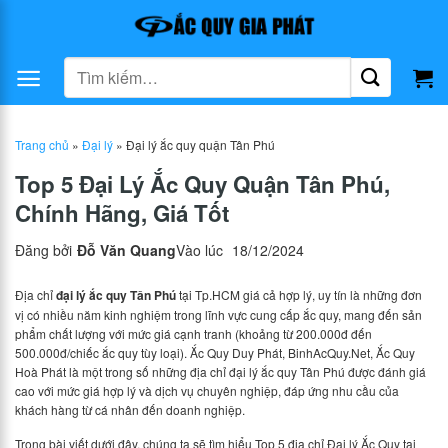
Bỏ
qua
nội
Tìm
dung
kiếm:
Trang chủ
»
Đại lý
»
Đại lý ắc quy quận Tân Phú
Top 5 Đại Lý Ắc Quy Quận Tân Phú,
Chính Hãng, Giá Tốt
Đăng bởi
Đỗ Văn Quang
Vào lúc
18/12/2024
Địa chỉ
đại lý ắc quy Tân Phú
tại Tp.HCM giá cả hợp lý, uy tín là những đơn
vị có nhiều năm kinh nghiệm trong lĩnh vực cung cấp ắc quy, mang đến sản
phẩm chất lượng với mức giá cạnh tranh (khoảng từ 200.000đ đến
500.000đ/chiếc ắc quy tùy loại). Ắc Quy Duy Phát, BinhAcQuy.Net, Ắc Quy
Hoà Phát là một trong số những địa chỉ đại lý ắc quy Tân Phú được đánh giá
cao với mức giá hợp lý và dịch vụ chuyên nghiệp, đáp ứng nhu cầu của
khách hàng từ cá nhân đến doanh nghiệp.
Trong bài viết dưới đây, chúng ta sẽ tìm hiểu Top 5 địa chỉ Đại lý Ắc Quy tại