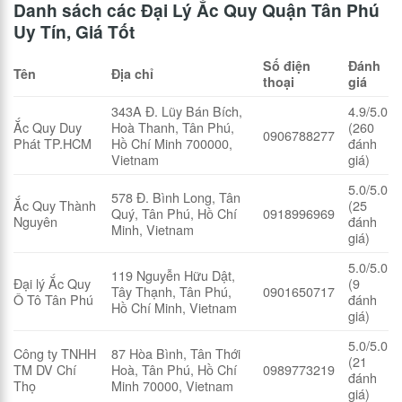
Danh sách các Đại Lý Ắc Quy Quận Tân Phú
Uy Tín, Giá Tốt
Số điện
Đánh
Tên
Địa chỉ
thoại
giá
343A Đ. Lũy Bán Bích,
4.9/5.0
Ắc Quy Duy
Hoà Thanh, Tân Phú,
(260
0906788277
Phát TP.HCM
Hồ Chí Minh 700000,
đánh
Vietnam
giá)
5.0/5.0
578 Đ. Bình Long, Tân
Ắc Quy Thành
(25
Quý, Tân Phú, Hồ Chí
0918996969
Nguyên
đánh
Minh, Vietnam
giá)
5.0/5.0
119 Nguyễn Hữu Dật,
Đại lý Ắc Quy
(9
Tây Thạnh, Tân Phú,
0901650717
Ô Tô Tân Phú
đánh
Hồ Chí Minh, Vietnam
giá)
5.0/5.0
Công ty TNHH
87 Hòa Bình, Tân Thới
(21
TM DV Chí
Hoà, Tân Phú, Hồ Chí
0989773219
đánh
Thọ
Minh 70000, Vietnam
giá)