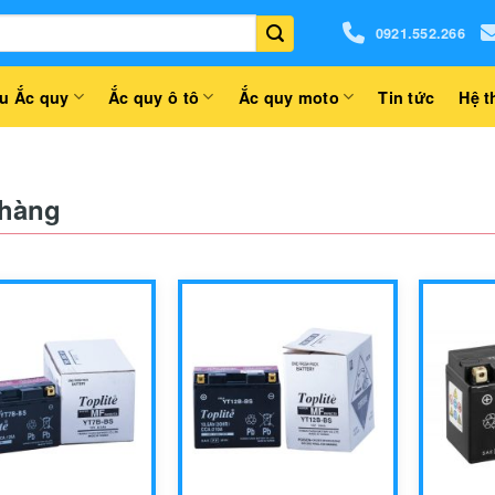
0921.552.266
u Ắc quy
Ắc quy ô tô
Ắc quy moto
Tin tức
Hệ t
hàng