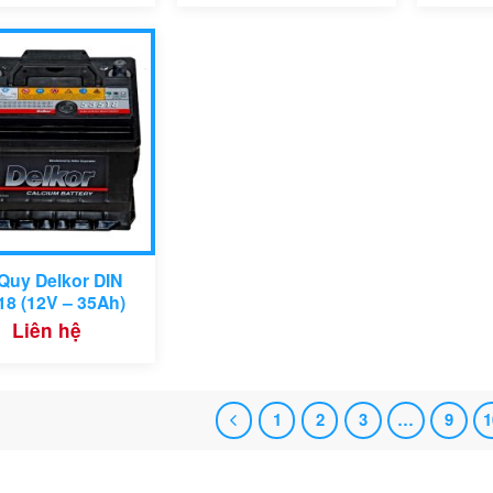
Quy Delkor DIN
18 (12V – 35Ah)
Liên hệ
1
2
3
…
9
1