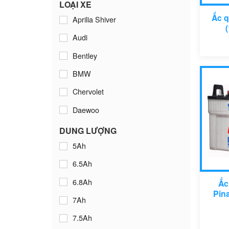
Globe
LOẠI XE
Ắc q
Aprilia Shiver
GS
Audi
Long
Bentley
Panasonic
BMW
Platinum
Chervolet
Rocket
Daewoo
Toplite
Ducati
Varta
DUNG LƯỢNG
5Ah
Ford
Vision
6.5Ah
Harley - Davidson
6.8Ah
Hino
Ắc
Pin
7Ah
Honda
7.5Ah
Hyundai