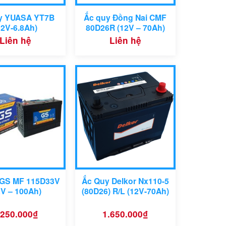
y YUASA YT7B
Ắc quy Đồng Nai CMF
12V-6.8Ah)
80D26R (12V – 70Ah)
Liên hệ
Liên hệ
 GS MF 115D33V
Ắc Quy Delkor Nx110-5
2V – 100Ah)
(80D26) R/L (12V-70Ah)
.250.000
₫
1.650.000
₫