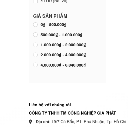
STUD (Bắt vít)
28Ah
Range Rover
GIÁ SẢN PHẨM
30Ah
Subaru
-
0
₫
500.000
₫
33Ah
Suzuki
-
500.000
₫
1.000.000
₫
35Ah
Toyota
-
1.000.000
₫
2.000.000
₫
40Ah
Triumph
-
2.000.000
₫
4.000.000
₫
43Ah
Vinfast
-
4.000.000
₫
6.840.000
₫
45Ah
Volkswagen
50Ah
Volvo
52Ah
Yamaha
55Ah
Liên hệ với chúng tôi
60Ah
CÔNG TY TNHH TM CÔNG NGHIỆP GIA PHÁT
62Ah
: 19/7 Cô Bắc, P1, Phú Nhuận, Tp. Hồ Chí 
Địa chỉ