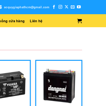
acquygiaphathcm@gmail.com
hống cửa hàng
Liên hệ