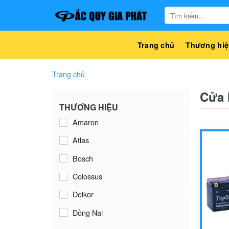
Bỏ
Tìm
qua
kiếm:
nội
dung
Trang chủ
Thương hiệ
Trang chủ
Cửa 
THƯƠNG HIỆU
Amaron
Atlas
Bosch
Colossus
Delkor
Đồng Nai