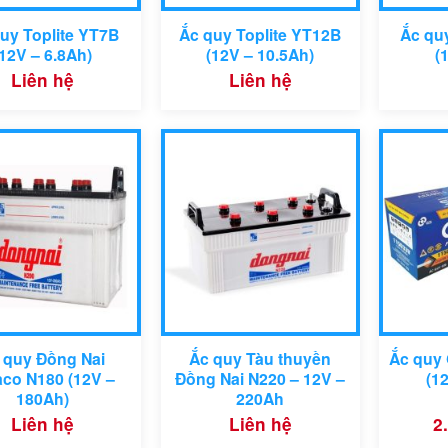
uy Toplite YT7B
Ắc quy Toplite YT12B
Ắc qu
(12V – 6.8Ah)
(12V – 10.5Ah)
(
Liên hệ
Liên hệ
N220
 quy Đồng Nai
Ắc quy Tàu thuyền
Ắc quy
aco N180 (12V –
Đồng Nai N220 – 12V –
(1
180Ah)
220Ah
Liên hệ
Liên hệ
2