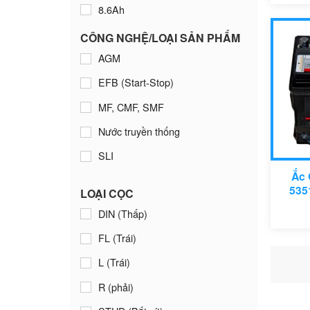
8.6Ah
Isuzu
9Ah
Jaguar
CÔNG NGHỆ/LOẠI SẢN PHẨM
AGM
10Ah
Kawasaki
EFB (Start-Stop)
10.5Ah
Kia
MF, CMF, SMF
11.2Ah
KTM
Nước truyền thống
12Ah
Lexus
SLI
12.6Ah
Mazda
Ắc 
14Ah
Mercedes
535
LOẠI CỌC
15Ah
Mitsubishi
DIN (Thấp)
17Ah
Nissan
FL (Trái)
18Ah
Peugeot
L (Trái)
20Ah
Piaggio
R (phải)
26Ah
Porsche