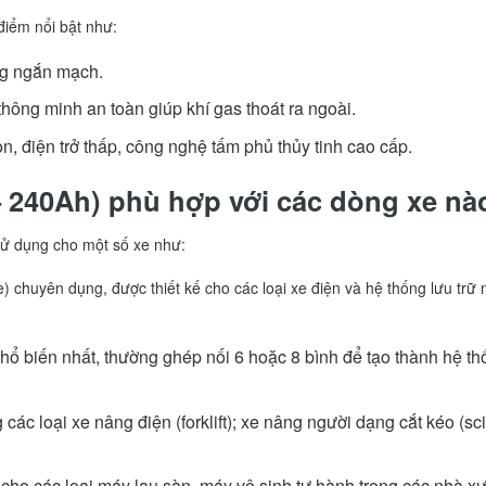
iểm nổi bật như:
ống ngắn mạch.
hông minh an toàn giúp khí gas thoát ra ngoài.
, điện trở thấp, công nghệ tấm phủ thủy tinh cao cấp.
– 240Ah) phù hợp với các dòng xe nà
sử dụng cho một số xe như:
e) chuyên dụng, được thiết kế cho các loại xe điện và hệ thống lưu tr
ổ biến nhất, thường ghép nối 6 hoặc 8 bình để tạo thành hệ 
các loại xe nâng điện (forklift); xe nâng người dạng cắt kéo (sci
ho các loại máy lau sàn, máy vệ sinh tự hành trong các nhà xư