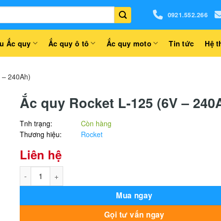
0921.552.266
u Ắc quy
Ắc quy ô tô
Ắc quy moto
Tin tức
Hệ t
V – 240Ah)
Ắc quy Rocket L-125 (6V – 240
Tnh trạng:
Còn hàng
Thương hiệu:
Rocket
Liên hệ
Ắc quy Rocket L-125 (6V - 240Ah) số lượng
Mua ngay
Alternative:
Gọi tư vấn ngay