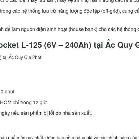
rong các hệ thống lưu trữ năng lượng độc lập (off-grid), cung
h để làm nguồn điện sinh hoạt (house bank) cho các hệ thống đ
ocket L-125 (6V – 240Ah) tại Ắc Quy 
 tại Ắc Quy Gia Phát:
30 phút.
.HCM chỉ trong 12 giờ.
ngày nếu sản phẩm bị lỗi do nhà sản xuất.
 sản phẩm ắc quy chất lượng bao gồm bảng giá và các chính sách của 