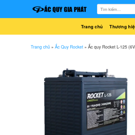
Bỏ
Tìm
qua
kiếm:
nội
dung
Trang chủ
Thương hiệ
Trang chủ
»
Ắc Quy Rocket
»
Ắc quy Rocket L-125 (6