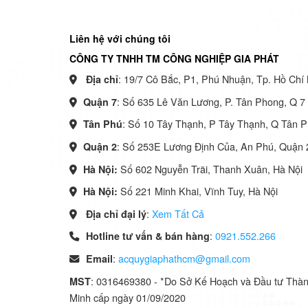
Liên hệ với chúng tôi
CÔNG TY TNHH TM CÔNG NGHIỆP GIA PHÁT
: 19/7 Cô Bắc, P1, Phú Nhuận, Tp. Hồ Chí 
Địa chỉ
: Số 635 Lê Văn Lương, P. Tân Phong, Q 
Quận 7
: Số 10 Tây Thạnh, P Tây Thạnh, Q Tân 
Tân Phú
: Số 253E Lương Định Của, An Phú, Quận
Quận 2
Số 602 Nguyễn Trãi, Thanh Xuân, Hà Nội
Hà Nội:
Số 221 Minh Khai, Vĩnh Tuy, Hà Nội
Hà Nội:
:
Xem Tất Cả
Địa chỉ đại lý
:
0921.552.266
Hotline tư vấn & bán hàng
:
acquygiaphathcm@gmail.com
Email
: 0316469380 - *Do Sở Kế Hoạch và Đầu tư Thà
MST
Minh cấp ngày 01/09/2020