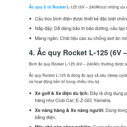
Ắc quy ô tô Rocket
L-125 (6V – 240Ah)có những ưu đ
Cấu trúc bình điện được thiết kế đặc biệt ch
Nắp đậy: Dễ dàng bảo trì bảo dưỡng, cấu tạo t
Màng ngăn: Chất liệu cao su chống axit ăn mòn
4. Ắc quy Rocket L-125 (6V 
Bình ắc quy Rocket L-125 (6V – 240Ah) thường được 
Ắc quy Rocket L-125 là dòng ắc quy xả sâu (deep cycl
và hoạt động bền bỉ trong nhiều chu kỳ.
Xe golf & Xe điện du lịch:
Đây là ứng dụng ph
hãng như Club Car; E-Z-GO; Yamaha.
Xe nâng hàng & Xe nâng người:
Dùng trong 
bằng điện.
Máy chà sàn công nghiệp:
Cung cấp nguồn c