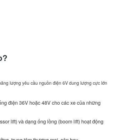
o?
ữ năng lượng yêu cầu nguồn điện 6V dung lượng cực lớn
thống điện 36V hoặc 48V cho các xe của những
ssor lift) và dạng ống lồng (boom lift) hoạt động
ởng, trung tâm thương mại, sân bay.