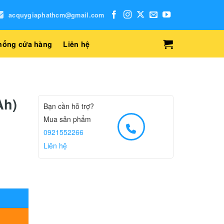
acquygiaphathcm@gmail.com
hống cửa hàng
Liên hệ
Ah)
Bạn cần hỗ trợ?
Mua sản phẩm
0921552266
Liên hệ