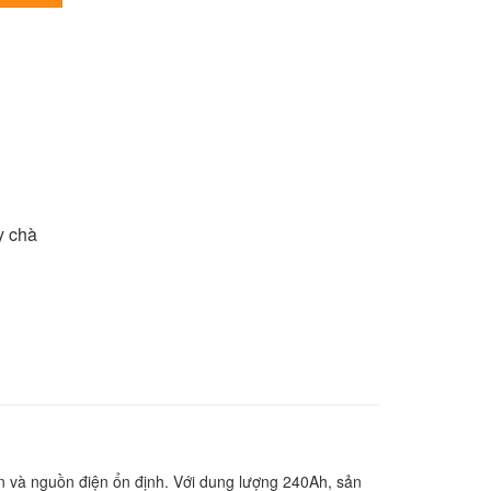
y chà
n và nguồn điện ổn định. Với dung lượng 240Ah, sản