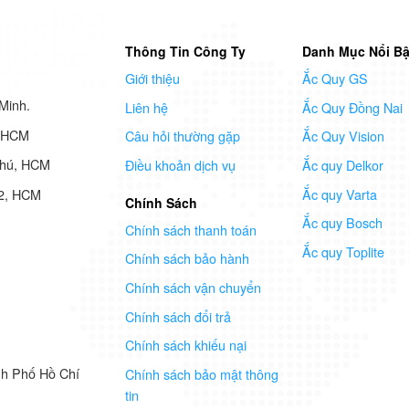
Thông Tin Công Ty
Danh Mục Nổi Bậ
Giới thiệu
Ắc Quy GS
Minh.
Liên hệ
Ắc Quy Đồng Nai
7 HCM
Câu hỏi thường gặp
Ắc Quy Vision
Phú, HCM
Điều khoản dịch vụ
Ắc quy Delkor
Ắc quy Varta
 2, HCM
Chính Sách
Ắc quy Bosch
Chính sách thanh toán
Ắc quy Toplite
Chính sách bảo hành
Chính sách vận chuyển
Chính sách đổi trả
Chính sách khiếu nại
nh Phố Hồ Chí
Chính sách bảo mật thông
tin