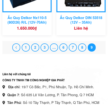
Ắc Quy Delkor Nx110-5
Ắc Quy Delkor DIN 53518
(80D26) R/L (12V-70Ah)
(12V – 35Ah)
1.650.000
₫
Liên hệ
1
2
3
…
6
7
8
9
Liên hệ với chúng tôi
CÔNG TY TNHH TM CÔNG NGHIỆP GIA PHÁT
: 19/7 Cô Bắc, P1, Phú Nhuận, Tp. Hồ Chí Minh.
Địa chỉ
: Số 635 Lê Văn Lương, P. Tân Phong, Q 7 HCM
Quận 7
: Số 10 Tây Thạnh, P Tây Thạnh, Q Tân Phú, HCM
Tân Phú