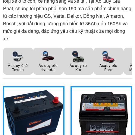
loại xe ô tô con, xe hạng sang và xe tải. Tại Ắc Quy Gia
Phát, chúng tôi phân phối hơn 190 mã sản phẩm chính hãng
từ các thương hiệu GS, Varta, Delkor, Đồng Nai, Amaron,
Bosch, với dải dung lượng phổ biến từ 35Ah đến 150Ah và
mức giá đa dạng, đáp ứng yêu cầu kỹ thuật của mọi dòng
xe.
Ắc quy ô tô
Ắc quy oto
Ắc quy xe
Acquy oto
Ắc
Toyota
Hyundai
Kia
Ford
Mit