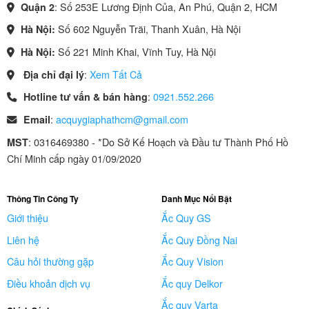
: Số 253E Lương Định Của, An Phú, Quận 2, HCM
Quận 2
Số 602 Nguyễn Trãi, Thanh Xuân, Hà Nội
Hà Nội:
Số 221 Minh Khai, Vĩnh Tuy, Hà Nội
Hà Nội:
:
Xem Tất Cả
Địa chỉ đại lý
:
0921.552.266
Hotline tư vấn & bán hàng
:
acquygiaphathcm@gmail.com
Email
: 0316469380 - *Do Sở Kế Hoạch và Đầu tư Thành Phố Hồ
MST
Chí Minh cấp ngày 01/09/2020
Thông Tin Công Ty
Danh Mục Nổi Bật
Giới thiệu
Ắc Quy GS
Liên hệ
Ắc Quy Đồng Nai
Câu hỏi thường gặp
Ắc Quy Vision
Điều khoản dịch vụ
Ắc quy Delkor
Ắc quy Varta