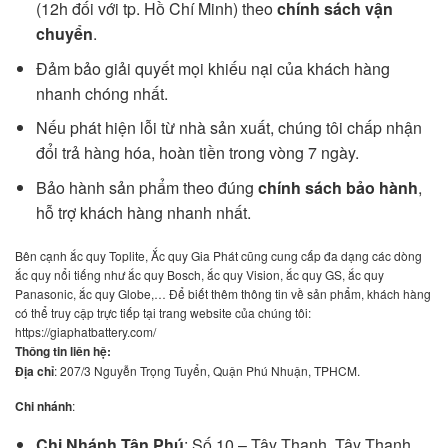
(12h đối với tp. Hồ Chí Minh) theo
chính sách vận
chuyển
.
Đảm bảo giải quyết mọi khiếu nại của khách hàng
nhanh chóng nhất.
Nếu phát hiện lỗi từ nhà sản xuất, chúng tôi chấp nhận
đổi trả hàng hóa, hoàn tiền trong vòng 7 ngày.
Bảo hành sản phẩm theo đúng
chính sách bảo hành
,
hỗ trợ khách hàng nhanh nhất.
Bên cạnh ắc quy Toplite, Ắc quy Gia Phát cũng cung cấp đa dạng các dòng
ắc quy nổi tiếng như ắc quy Bosch, ắc quy Vision, ắc quy GS, ắc quy
Panasonic, ắc quy Globe,… Để biết thêm thông tin về sản phẩm, khách hàng
có thể truy cập trực tiếp tại trang website của chúng tôi:
https://giaphatbattery.com/
Thông tin liên hệ:
Địa chỉ
: 207/3 Nguyễn Trọng Tuyển, Quận Phú Nhuận, TPHCM.
Chi nhánh
:
Chi Nhánh Tân Phú
: Số 10 – Tây Thạnh, Tây Thạnh,