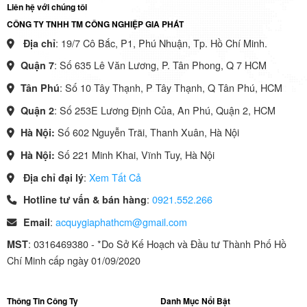
Liên hệ với chúng tôi
CÔNG TY TNHH TM CÔNG NGHIỆP GIA PHÁT
: 19/7 Cô Bắc, P1, Phú Nhuận, Tp. Hồ Chí Minh.
Địa chỉ
: Số 635 Lê Văn Lương, P. Tân Phong, Q 7 HCM
Quận 7
: Số 10 Tây Thạnh, P Tây Thạnh, Q Tân Phú, HCM
Tân Phú
: Số 253E Lương Định Của, An Phú, Quận 2, HCM
Quận 2
Số 602 Nguyễn Trãi, Thanh Xuân, Hà Nội
Hà Nội:
Số 221 Minh Khai, Vĩnh Tuy, Hà Nội
Hà Nội:
:
Xem Tất Cả
Địa chỉ đại lý
:
0921.552.266
Hotline tư vấn & bán hàng
:
acquygiaphathcm@gmail.com
Email
: 0316469380 - *Do Sở Kế Hoạch và Đầu tư Thành Phố Hồ
MST
Chí Minh cấp ngày 01/09/2020
Thông Tin Công Ty
Danh Mục Nổi Bật