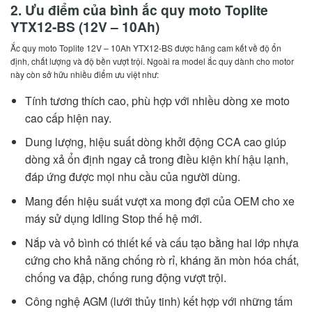
2. Ưu điểm của bình ắc quy moto Toplite
YTX12-BS (12V – 10Ah)
Ắc quy moto Toplite 12V – 10Ah YTX12-BS được hãng cam kết về độ ổn
định, chất lượng và độ bền vượt trội. Ngoài ra model ắc quy dành cho motor
này còn sở hữu nhiều điểm ưu việt như:
Tính tương thích cao, phù hợp với nhiều dòng xe moto
cao cấp hiện nay.
Dung lượng, hiệu suất dòng khởi động CCA cao giúp
dòng xả ổn định ngay cả trong điều kiện khí hậu lạnh,
đáp ứng được mọi nhu cầu của người dùng.
Mang đến hiệu suất vượt xa mong đợi của OEM cho xe
máy sử dụng Idling Stop thế hệ mới.
Nắp và vỏ bình có thiết kế và cấu tạo bằng hai lớp nhựa
cứng cho khả năng chống rò rỉ, kháng ăn mòn hóa chất,
chống va đập, chống rung động vượt trội.
Công nghệ AGM (lưới thủy tinh) kết hợp với những tấm