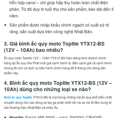
hỗn hợp canxi – chì giúp hấp thụ hoàn toàn chất điện
phân. Từ đó duy trì tuổi thọ cho sản phẩm, kéo dài đến 5
năm.
Sản phẩm được nhập khẩu chính ngạch có xuất xứ rõ
ràng, sản xuất dựa trên công nghệ Nhật Bản.
3. Giá bình ắc quy moto Toplite YTX12-BS
(12V – 10Ah) bao nhiêu?
Ắc quy moto Toplite 12V – 10Ah YTX12-BS hiện đang kinh doanh chính
hãng tại Ắc quy Gia Phát mức giá cạnh tranh là. Bên cạnh giá cả cạnh tranh,
chúng tôi còn có dịch vụ bảo hành chính hàng tới 6 tháng cho dòng sản
phẩm này.
4. Bình ắc quy moto Toplite YTX12-BS (12V –
10Ah) dùng cho những loại xe nào?
Bình ắc quy Toplite
YTX12-BS là một trong những mã ắc quy phổ biến nhất,
chuyên dùng cho các dòng xe tay ga phân khối lớn và xe mô tô tầm trung từ
các thương hiệu Nhật Bản và châu Âu.
Honda:
Forza (đời 2000 – nay); SH300i; CB400F;