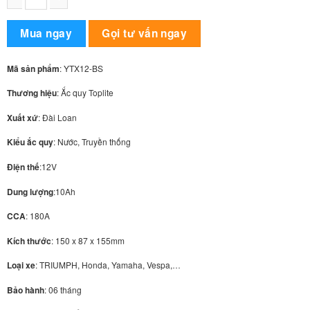
Ắc quy moto Toplite YTX12-BS (12V - 10Ah) số lượng
Alternative:
Mua ngay
Gọi tư vấn ngay
Mã sản phẩm
: YTX12-BS
Thương hiệu
: Ắc quy Toplite
Xuất xứ
: Đài Loan
Kiểu ắc quy
: Nước, Truyền thống
Điện thế
:12V
Dung lượng
:10Ah
CCA
: 180A
Kích thước
: 150 x 87 x 155mm
Loại xe
: TRIUMPH, Honda, Yamaha, Vespa,…
Bảo hành
: 06 tháng