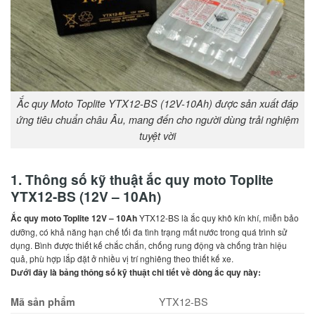
Ắc quy Moto Toplite YTX12-BS (12V-10Ah) được sản xuất đáp
ứng tiêu chuẩn châu Âu, mang đến cho người dùng trải nghiệm
tuyệt vời
1. Thông số kỹ thuật ắc quy moto Toplite
YTX12-BS (12V – 10Ah)
Ắc quy moto Toplite 12V – 10Ah
YTX12-BS là ắc quy khô kín khí, miễn bảo
dưỡng, có khả năng hạn chế tối đa tình trạng mất nước trong quá trình sử
dụng. Bình được thiết kế chắc chắn, chống rung động và chống tràn hiệu
quả, phù hợp lắp đặt ở nhiều vị trí nghiêng theo thiết kế xe.
Dưới đây là bảng thông số kỹ thuật chi tiết về dòng ắc quy này:
YTX12-BS
Mã sản phẩm