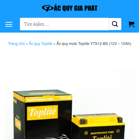
Bỏ
qua
nội
Tìm
dung
kiếm:
Trang chủ
»
Ắc quy Toplite
»
Ắc quy moto Toplite YTX12-BS (12V – 10Ah)