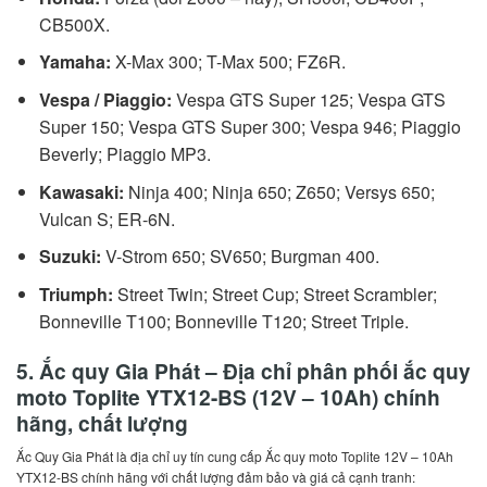
CB500X.
Yamaha:
X-Max 300; T-Max 500; FZ6R.
Vespa / Piaggio:
Vespa GTS Super 125; Vespa GTS
Super 150; Vespa GTS Super 300; Vespa 946; Piaggio
Beverly; Piaggio MP3.
Kawasaki:
Ninja 400; Ninja 650; Z650; Versys 650;
Vulcan S; ER-6N.
Suzuki:
V-Strom 650; SV650; Burgman 400.
Triumph:
Street Twin; Street Cup; Street Scrambler;
Bonneville T100; Bonneville T120; Street Triple.
5. Ắc quy Gia Phát – Địa chỉ phân phối ắc quy
moto Toplite YTX12-BS (12V – 10Ah) chính
hãng, chất lượng
Ắc Quy Gia Phát là địa chỉ uy tín cung cấp Ắc quy moto Toplite 12V – 10Ah
YTX12-BS chính hãng với chất lượng đảm bảo và giá cả cạnh tranh: