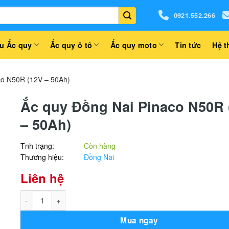
0921.552.266
u Ắc quy
Ắc quy ô tô
Ắc quy moto
Tin tức
Hệ t
co N50R (12V – 50Ah)
Ắc quy Đồng Nai Pinaco N50R 
– 50Ah)
Tnh trạng:
Còn hàng
Thương hiệu:
Đồng Nai
Liên hệ
Ắc quy Đồng Nai Pinaco N50R (12V - 50Ah) số lượng
Mua ngay
Alternative: