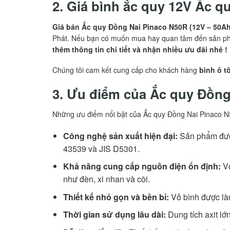
2. Giá bình ắc quy 12V
Ắc q
Giá bán Ắc quy Đồng Nai Pinaco N50R (12V – 50Ah)
Phát. Nếu bạn có muốn mua hay quan tâm đến sản ph
thêm thông tin chi tiết và nhận nhiều ưu đãi nhé !
Chúng tôi cam kết cung cấp cho khách hàng
bình ô t
3. Ưu điểm của Ắc quy Đồng
Những ưu điểm nổi bật của Ắc quy Đồng Nai Pinaco N
Công nghệ sản xuất hiện đại:
Sản phẩm được
43539 và JIS D5301.
Khả năng cung cấp nguồn điện ổn định:
Vớ
như đèn, xi nhan và còi.
Thiết kế nhỏ gọn và bền bỉ:
Vỏ bình được làm
Thời gian sử dụng lâu dài:
Dung tích axit lớ