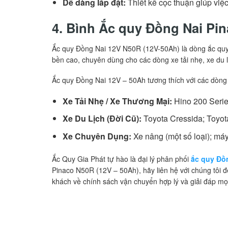
Dễ dàng lắp đặt:
Thiết kế cọc thuận giúp việc
4. Bình Ắc quy Đồng Nai Pi
Ắc quy Đồng Nai 12V N50R (12V-50Ah) là dòng ắc quy nư
bền cao, chuyên dùng cho các dòng xe tải nhẹ, xe du l
Ắc quy Đồng Nai 12V – 50Ah tương thích với các dòng xe
Xe Tải Nhẹ / Xe Thương Mại:
Hino 200 Serie
Xe Du Lịch (Đời Cũ):
Toyota Cressida; Toyota
Xe Chuyên Dụng:
Xe nâng (một số loại); má
Ắc Quy Gia Phát tự hào là đại lý phân phối
ắc quy Đồ
Pinaco N50R (12V – 50Ah), hãy liên hệ với chúng tôi đ
khách về chính sách vận chuyển hợp lý và giải đáp m