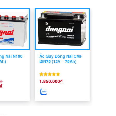
ng Nai N100
Ắc Quy Đồng Nai CMF
Ah)
DIN75 (12V – 75Ah)
₫
1.850.000
₫
Được xếp
Giá
hạng
5.00
₫
hiện
5 sao
tại
₫.
là:
1.990.000₫.