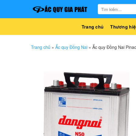
Bỏ
Tìm
qua
kiếm:
nội
dung
Trang chủ
Thương hiệ
Trang chủ
»
Ắc quy Đồng Nai
»
Ắc quy Đồng Nai Pina