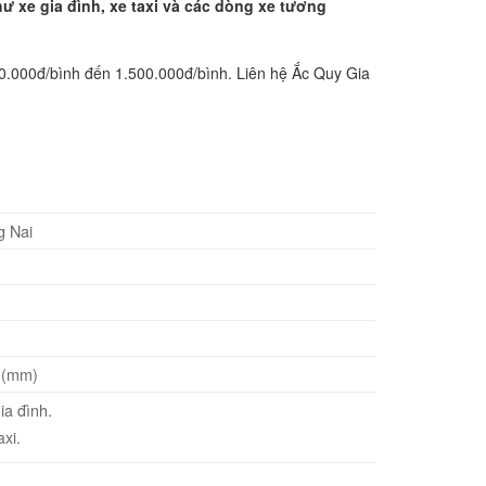
ư xe gia đình, xe taxi và các dòng xe tương
00.000đ/bình đến 1.500.000đ/bình. Liên hệ Ắc Quy Gia
g Nai
5 (mm)
ia đình.
axi.