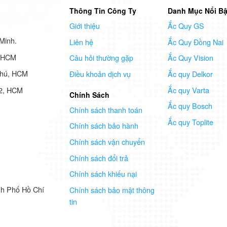
Thông Tin Công Ty
Danh Mục Nổi Bậ
Giới thiệu
Ắc Quy GS
Minh.
Liên hệ
Ắc Quy Đồng Nai
7 HCM
Câu hỏi thường gặp
Ắc Quy Vision
Phú, HCM
Điều khoản dịch vụ
Ắc quy Delkor
Ắc quy Varta
 2, HCM
Chính Sách
Ắc quy Bosch
Chính sách thanh toán
Ắc quy Toplite
Chính sách bảo hành
Chính sách vận chuyển
Chính sách đổi trả
Chính sách khiếu nại
nh Phố Hồ Chí
Chính sách bảo mật thông
tin