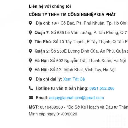
Liên hệ với chúng tôi
CÔNG TY TNHH TM CÔNG NGHIỆP GIA PHÁT
: 19/7 Cô Bắc, P1, Phú Nhuận, Tp. Hồ Chí 
Địa chỉ
: Số 635 Lê Văn Lương, P. Tân Phong, Q 
Quận 7
: Số 10 Tây Thạnh, P Tây Thạnh, Q Tân 
Tân Phú
: Số 253E Lương Định Của, An Phú, Quận
Quận 2
Số 602 Nguyễn Trãi, Thanh Xuân, Hà Nội
Hà Nội:
Số 221 Minh Khai, Vĩnh Tuy, Hà Nội
Hà Nội:
:
Xem Tất Cả
Địa chỉ đại lý
:
0921.552.266
Hotline tư vấn & bán hàng
:
acquygiaphathcm@gmail.com
Email
: 0316469380 - *Do Sở Kế Hoạch và Đầu tư Thà
MST
Minh cấp ngày 01/09/2020