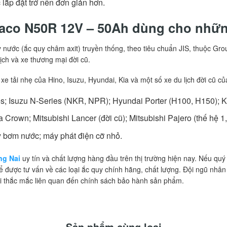
 lắp đặt trở nên đơn giản hơn.
naco N50R 12V – 50Ah dùng cho nhữn
ớc (ắc quy châm axit) truyền thống, theo tiêu chuẩn JIS, thuộc Group
ịch và xe thương mại đời cũ.
 tải nhẹ của Hino, Isuzu, Hyundai, Kia và một số xe du lịch đời cũ của
s; Isuzu N-Series (NKR, NPR); Hyundai Porter (H100, H150); K
 Crown; Mitsubishi Lancer (đời cũ); Mitsubishi Pajero (thế hệ 1
y bơm nước; máy phát điện cỡ nhỏ.
ng Nai
uy tín và chất lượng hàng đầu trên thị trường hiện nay. Nếu q
ể được tư vấn về các loại ắc quy chính hãng, chất lượng. Đội ngũ nhân
ọi thắc mắc liên quan đến chính sách bảo hành sản phẩm.
Sản phẩm cùng loại