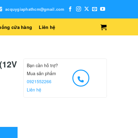
acquygiaphathcm@gmail.com
hống cửa hàng
Liên hệ
(12V
Bạn cần hỗ trợ?
Mua sản phẩm
0921552266
Liên hệ