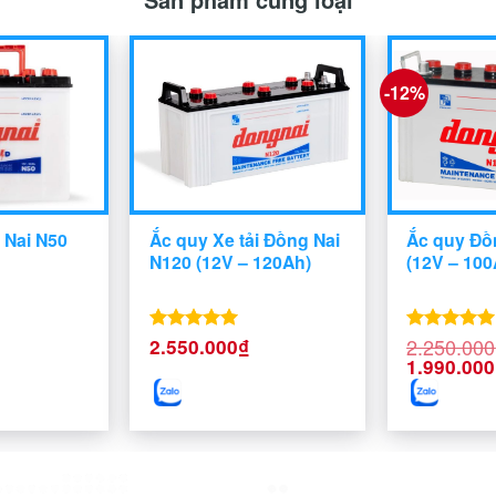
-12%
 Nai N50
Ắc quy Xe tải Đồng Nai
Ắc quy Đồ
N120 (12V – 120Ah)
(12V – 100
2.250.000
2.550.000
₫
Được xếp
Được xếp
Giá
Giá
hạng
5.00
hạng
5.00
1.990.000
hiện
5 sao
gốc
5 sao
ại
là:
à:
2.250.000
1.270.000₫.