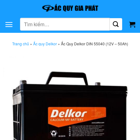
Bỏ
qua
nội
Tìm
dung
kiếm:
Trang chủ
»
Ắc quy Delkor
»
Ắc Quy Delkor DIN 55040 (12V – 50Ah)