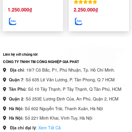
1.250.000
₫
2.250.000
₫
Được xếp
hạng
5.00
5 sao
Liên hệ với chúng tôi
CÔNG TY TNHH TM CÔNG NGHIỆP GIA PHÁT
: 19/7 Cô Bắc, P1, Phú Nhuận, Tp. Hồ Chí Minh.
Địa chỉ
: Số 635 Lê Văn Lương, P. Tân Phong, Q 7 HCM
Quận 7
: Số 10 Tây Thạnh, P Tây Thạnh, Q Tân Phú, HCM
Tân Phú
: Số 253E Lương Định Của, An Phú, Quận 2, HCM
Quận 2
Số 602 Nguyễn Trãi, Thanh Xuân, Hà Nội
Hà Nội:
Số 221 Minh Khai, Vĩnh Tuy, Hà Nội
Hà Nội:
:
Xem Tất Cả
Địa chỉ đại lý