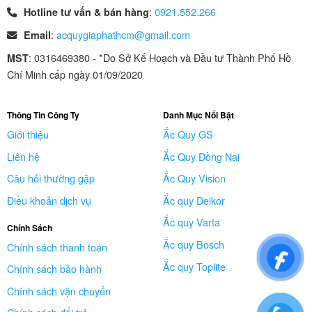
:
0921.552.266
Hotline tư vấn & bán hàng
:
acquygiaphathcm@gmail.com
Email
: 0316469380 - *Do Sở Kế Hoạch và Đầu tư Thành Phố Hồ
MST
Chí Minh cấp ngày 01/09/2020
Thông Tin Công Ty
Danh Mục Nổi Bật
Giới thiệu
Ắc Quy GS
Liên hệ
Ắc Quy Đồng Nai
Câu hỏi thường gặp
Ắc Quy Vision
Điều khoản dịch vụ
Ắc quy Delkor
Ắc quy Varta
Chính Sách
Ắc quy Bosch
Chính sách thanh toán
Ắc quy Toplite
Chính sách bảo hành
Chính sách vận chuyển