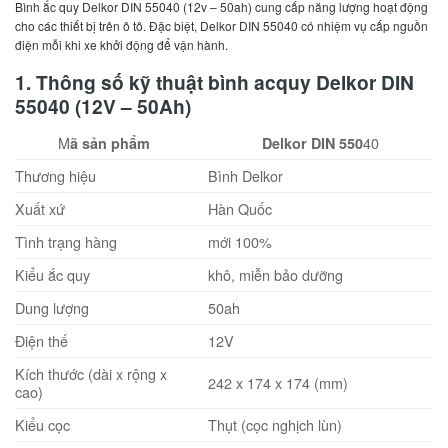
Bình ắc quy Delkor DIN 55040 (12v – 50ah) cung cấp năng lượng hoạt động
cho các thiết bị trên ô tô. Đặc biệt, Delkor DIN 55040 có nhiệm vụ cấp nguồn
điện mỗi khi xe khởi động để vận hành.
1. T
hông số kỹ thuật bình acquy Delkor DIN
55040 (12V – 50Ah)
M
40
ã sản phẩm
Delkor DIN 550
Thương hiệu
Bình Delkor
Xuất xứ
Hàn Quốc
Tình trạng hàng
mới 100%
Kiểu ắc quy
khô, miễn bảo dưỡng
Dung lượng
50ah
Điện thế
12V
Kích thước (dài x rộng x
242 x 174 x 174 (mm)
cao)
Kiểu cọc
Thụt (cọc nghịch lùn)