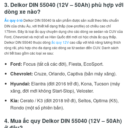
3.
Delkor DIN 55040 (12V – 50Ah) phù hợp với
dòng xe nào?
Ắc quy ô tô
Delkor DIN 55040 là sản phẩm được sản xuất theo tiêu chuẩn
DIN của châu Âu, với thiết kế dạng thấp (low-profile) có chiều cao chỉ
175mm. Đây là loại ắc quy chuyên dụng cho các dòng xe sedan và CUV của
Ford, Chevrolet và một số xe Hàn Quốc đời mới có hộc chứa ắc quy thấp.
Delkor DIN 55040 thuộc dòng
ắc quy 12V
cao cấp với khả năng tương thích
rộng rãi, phù hợp cho đa dạng các dòng xe từ sedan đến CUV. Danh sách
chi tiết bao gồm các loại xe sau:
Ford:
Focus (tất cả các đời), Fiesta, EcoSport.
Chevrolet:
Cruze, Orlando, Captiva (bản máy xăng).
Hyundai:
Elantra (đời 2016 trở đi), Kona, Tucson (máy
xăng, đời mới không Start-Stop), Veloster.
Kia:
Cerato / K3 (đời 2018 trở đi), Seltos, Optima (K5),
Rondo (một số phiên bản).
4. Mua ắc quy Delkor DIN 55040 (12V – 50Ah)
ở đâu?