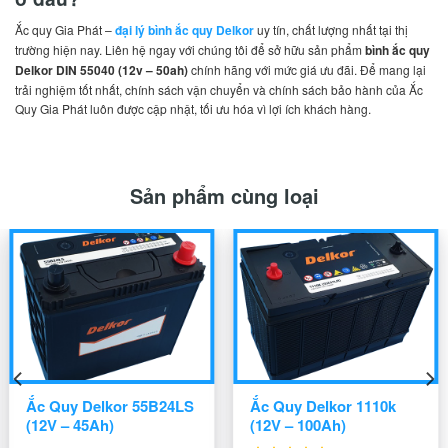
Ắc quy Gia Phát –
đại lý bình ắc quy Delkor
uy tín, chất lượng nhất tại thị
trường hiện nay. Liên hệ ngay với chúng tôi để sở hữu sản phẩm
bình ắc quy
Delkor DIN 55040 (12v – 50ah)
chính hãng với mức giá ưu đãi. Để mang lại
trải nghiệm tốt nhất, chính sách vận chuyển và chính sách bảo hành của Ắc
Quy Gia Phát luôn được cập nhật, tối ưu hóa vì lợi ích khách hàng.
Sản phẩm cùng loại
Ắc Quy Delkor 55B24LS
Ắc Quy Delkor 1110k
(12V – 45Ah)
(12V – 100Ah)